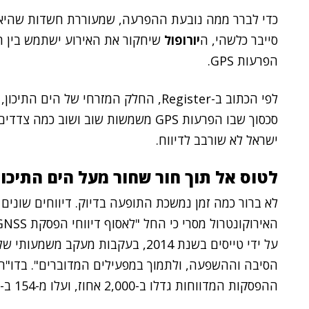
כדי לברר ממה נובעת ההפרעה, שמעוררת חשדות שהיא 
סייבר כלשהי, ה
יורופול
שיחקור את האירוע ישתמש בין הי
הפרעות GPS.
לפי הכתוב ב-Register, החלק המזרחי של הי
סכסוך שבו הפרעות GPS משמשות שוב וש
ישראל לא שורבב לדיווח.
לטוס אל תוך חור שחור מעל הים התיכון
על ידי טייסים בשנת 2014, בעקבות מעק
ההפסקות המדווחות גדלו ב-2,000 אחוז, ועלו מ-154 ב-2017 ל-4,364 שנה לאחר מכן.