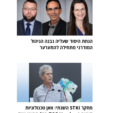
הנחת היסוד שעליה נבנה הניהול
המודרני מתחילה להתערער
מחקר STKI השנתי: וואן טכנולוגיות