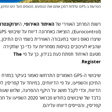
הפרעות ב-GPS עלולות לסכן אותם ואת הנוסעים. מטוסים מעל הים התיכון. צילום אילוסטרציה: BigStock
רשות המרחב האווירי של
האיחוד האירופי
, ה
יורוקונטרו
(Eurocontrol), הוציאה באחרונה דיווח על
שיצרו כאוס ניווטי בתעבורה האווירית בשמי הים התיכון,
שהביא לעיכובים בטיסות מסחריות עד כדי כך שחקירה
מטעם האיחוד תפתח כעת בנידון, כך על פי
The
.
Register
שיבושי ה-GPS האמורים התרחשו כאמור בעיקר במזרח
התיכון והשפיעו, על פי הדיווחים, במיוחד על קפריסין. לפ
הדיווח, וכדי לקבל מושג על היקף ההפרעה, שלוש שעות
בלבד של שיבושים בחודש 
קפריסין, והטייסים דיווחו עליהם.