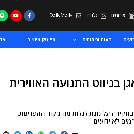
פורומים
גלריה
DailyMaily
ועים
דעות וניתוחים
היי-טק מינויים
פו
ות בלאגן בניווט התנועה האווירית
ת
ת
 בחקירה על מנת לגלות מה מקור ההפרעות,
רמים לא ידועים