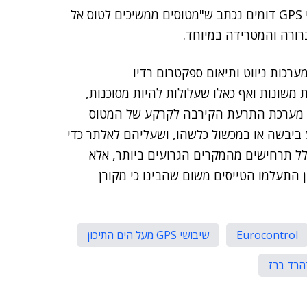
יצוין כי בדיווח של פורצ'ן מנובמבר האחרון אודות שיבושי GPS דומים נכתב ש"מטוסים ממשיכים לטוס אל
רורה והמטרידה במיוחד.
ערכות ניווט ותיאום ספקטרום רדיו
 משונות ואף כאלו שעלולות להיות מסוכנות,
בהם בלבול במערכות ה-GPS הביא את מערכת התרעת הקירבה לקרקע של המטוס
ביבשה או במכשול כלשהו, ושעליהם לאלתר כדי
ל תרחישים מהמקרים הגרועים ביותר, אלא
זעקות שווא מהן התעלמו הטייסים משום שהבינו כי מקורן
Eurocontrol
שיבושי GPS מעל הים התיכון
הרד ברז