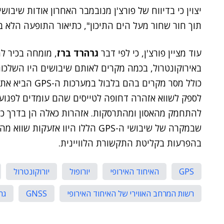
תוך חור שחור מעל הים התיכון", כתיאור התופעה הלא ב
עוד מציין פורצ'ן, כי לפי דבר
גרהרד ברז
, מומחה בכיר למ
באירוקונטרול, בכמה מקרים לאותם שיבושים היו השלכות
כולל מסר מקרים 
לספק לשווא אזהרה דחופה לטייסים שהם עומדים לפגוע 
להתחמק מהאסון ומהתרסקות. אזהרות כאלה הן בדרך כל
שבמקרה של שיבושי ה-GPS הללו היוו א
בהפרעות בקליטת התקשורת הלוויינית.
GPS
האיחוד האירופי
יורופול
יורוקונטרול
רשות המרחב האווירי של האיחוד האירופי
GNSS
גר