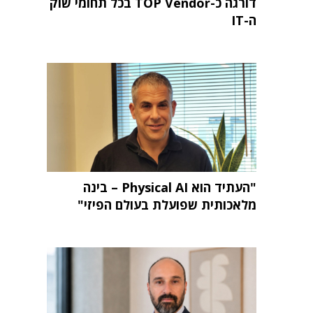
דורגה כ-TOP Vendor בכל תחומי שוק
ה-IT
"העתיד הוא Physical AI – בינה
מלאכותית שפועלת בעולם הפיזי"