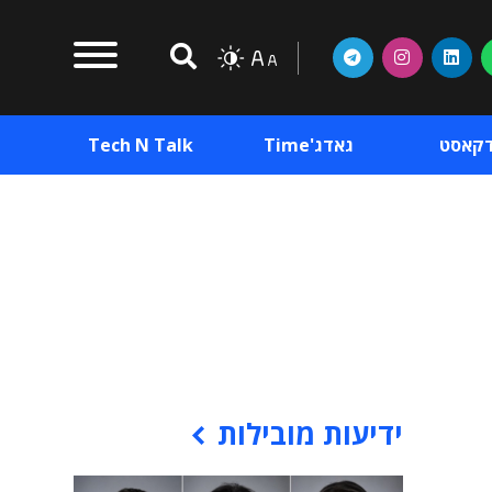
דקאסט
גאדג'Time
Tech N Talk
וכן פרסומי
תוכן פרסומי
וכן פרסומי
ידיעות מובילות