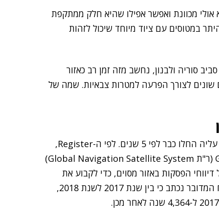
אולי מכוונת ואפשר אפילו שהיא חלק ממתקפת
תר במטוסים עם ציוד מיוחד שיכול לזהות
ם התיכון, סביב סוריה ולבנון, נחשב מזה זמן רב כאזור
וב כמה צדדים שונים לצורך הפרעה למטרות צבאיות. שמה של
לא ברור כמה זמן נמשכת התופעה בדיוק. דיווחים שונים עליה החלו כבר לפי 5 שנים. לפי ה-Register,
האירוקונטרול מסרי כי החל "לאסוף דיווחי הפסקת GNSS (ר"ת Global Navigation Satellite System)
ב משמעותי של דיווחי הפסקות באזור מסוים, כדי לקבוע את
הסיבה וההשפעה, ולתמוך במפעילים המדוברים". בדו"ח המדובר נכתב כי בין שנת 2017 לשנת 2018,