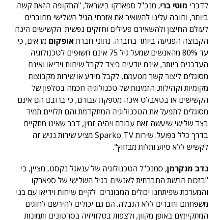
לדברי
מוטי ברי
, מנכ"ל ספארקו בישראל, "התקופה הזאת קשה
ביותר, וחובה עלינו להשאיר את אזרחי הגיל השלישי מחוברים
לעולם החיצון ולהשאירם פעילים וחזקים נפשית. הקשישים הינה
הקבוצה הפגיעה ביותר בחברה. נתוני חברת
אופקום
מראים, כי
עד 80% מהאנשים שמעל גיל 75 אינם חשופים לטכנולוגיה
העדכנית ביותר, אינם יודעים כיצד לקבל שיחות וידיאו ואינם
מסוגלים ליצור קשר מטעמם, לקבל מידע או שירות מקבוצות
מקומיות וקהילות. הזמינות של טכנולוגיה חכמה בטלפון של
הקשישים או בטאבלט אינה מספקת עבורם, כי ברובם הם אינם
מסוגלים לתפעל את הטכנולוגיה המתקדמת והם תלויים תמיד
בצד שלישי שיעשה זאת עבורם ויהיה זמין, דבר שאינו מתקיים
בדרך כלל בפועל. שירות Sparko TV מציע שירות נגיש זה
לקשיש ללא סיוע ותלות מבחוץ".
נדב מנקרמן
, סמנכ"ל הטכנולוגיה של ענאגל נקסט, מציין, כי
"בזכות הרשת החברתית לאנשים בגיל השלישי של ספארקו
והמערכת שפיתחנו יכולים המבוגרים לקיים שיחות וידיאו עם בני
משפחתם וחברים ללא הגבלה. הם גם יכולים להירשם לחוגים
המתקיימים באופן מקוון, ולצפות בטלוויזיה בסרטונים ותמונות