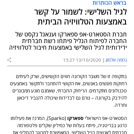
בראש הכותרות
לגיל השלישי: לשמור על קשר
באמצעות הטלוויזיה הביתית
חברת הסטארט-אפ ספארקו וענאגל נקסט של
החברה לפיתוח הגליל פיתחו רשת חברתית
ידידותית לגיל השלישי באמצעות חיבור לטלוויזיה
נחמה אלמוג
13/10/2020 15:27
בתקופה זו של משבר הקורונה חווים הקשישים, שרק לעיתים
רחוקות פוגשים באנשים, את הקושי להתחבר ולתקשר באמצעים
טכנולוגים מתקדמים. הריחוק החברתי, שאמנם מונע ממבוגרים
להידבק בקורונה – גורם גם לבדידות שיכולה להגביר דיכאון
וחרדה.
הסטארט-אפ הישראלי
ספארקו
(Sparko), המרכז את פעילותו
כרגע בבריטניה, פיתח בעלות של כמיליון שקלים פלטפורמה
חברתית לאנשים בגיל השלישי, המאפשרת למבוגר להחליף את