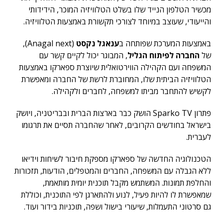
מכשיר הטלפון הנייד שלו בשלט הטלוויזיה המוכר, הידידותי
והייעודי, שעוצב במיוחד לצורכי תקשורת באמצעות הטלוויזיה.
באמצעות המערכת שפותחה ב
ענאגל נקסט
(Anagal next),
של
החברה לפיתוח הגליל
, המבוגר יכול לקיים קשר עם
המשפחה ועם הקהילה הווירטואלית שיוצרת ספארקו באמצעות
הטלוויזיה הביתית שלו, המחוברת לרשת של החברה ומאפשרת
לקשיש להתחבר מביתו למשפחה, לחברים ולקהילה.
פתרון Sparko TV הושק כבר בארצות הברית ובבריטניה, ויושק
בישראל בחודשים הקרובים, לאחר שהחברה תסיים את תרגומו
לעברית.
הטכנולוגיה החדשה של ספארקו מספקת חיבור לשיחות וידיאו
ללא הגבלה עם המשפחה, החברים והמטפלים, הודעות, תזכורות
והחלפת תמונות. המשתמש מקבל תוכנית יומית מותאמת,
שמאפשרת לו להיות פעיל, לנוע ולהתארגן לפי התוכנית, וכוללת
גם סרטוני התעמלות, שיעורי בישול ושפה, תוכניות בידור ועוד.