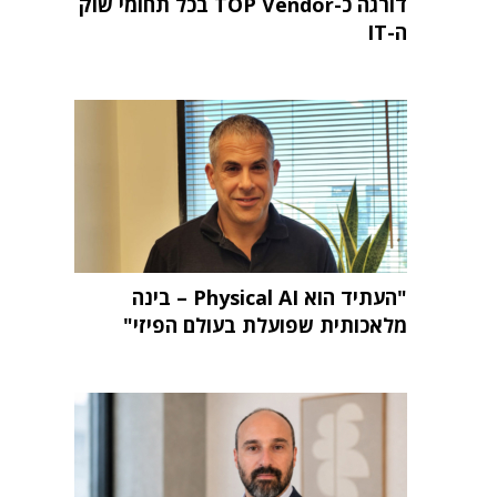
דורגה כ-TOP Vendor בכל תחומי שוק
ה-IT
"העתיד הוא Physical AI – בינה
מלאכותית שפועלת בעולם הפיזי"