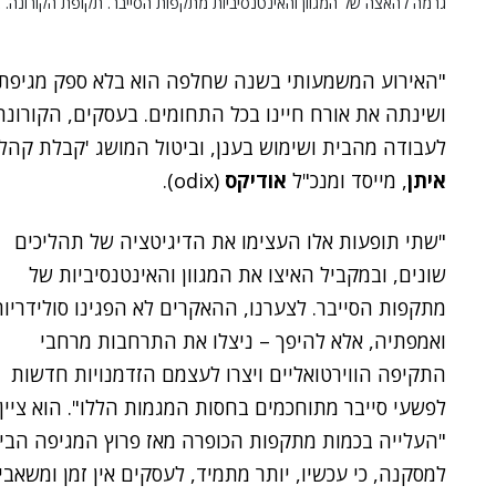
גרמה להאצה של המגוון והאינטנסיביות מתקפות הסייבר. תקופת הקורונה. אילוסטרצ
"האירוע המשמעותי בשנה שחלפה הוא בלא ספק מגיפת 
ושינתה את אורח חיינו בכל התחומים. בעסקים, הקורונ
לעבודה מהבית ושימוש בענן, וביטול המושג 'קבלת קהל'
איתן
, מייסד ומנכ"ל
אודיקס
(odix).
"שתי תופעות אלו העצימו את הדיגיטציה של תהליכים
שונים, ובמקביל האיצו את המגוון והאינטנסיביות של
מתקפות הסייבר. לצערנו, ההאקרים לא הפגינו סולידריות
ואמפתיה, אלא להיפך – ניצלו את התרחבות מרחבי
התקיפה הווירטואליים ויצרו לעצמם הזדמנויות חדשות
לפשעי סייבר מתוחכמים בחסות המגמות הללו". הוא ציין, 
"העלייה בכמות מתקפות הכופרה מאז פרוץ המגיפה הבי
למסקנה, כי עכשיו, יותר מתמיד, לעסקים אין זמן ומשאבי