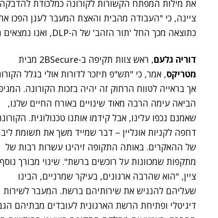
את מילות המפתח הקשורות לקורונה כמלכודת להדבקה ב
ציינה, כי "העבודה מהבית והאצת המעבר לענן הפכו את
כתוצאה מכך החל 'תור הזהב' של ה-DLP, ואנו נמצאים ממש בשיאו".
דוריה גלעם
, ראש צוות תקיפה ב-2BSecure מבית
מטריקס
, אמר, כי "תש"פ תיזכר לדורות אולי בגלל הקורונ
אך בראייה לטווח הרחוק זה יהיה בזכות הקורונה. המגיפ
הביאה עימה הרבה מאוד שינויים באורח החיים שלנו,
שאמנם נכפו עלינו, אבל קידמו אותנו טכנולוגית. הקורונ
דחפה לקניות אונליין – דבר שמייד משך את תשומת ליב
של ההאקרים. באותה התקופה זיהינו עשרות רבות של
מתקפות שמכוונות על רוכשים ברשת". שינוי מבורך נוסף,
ציין, "הוא שהרבה ארגונים, בעיקר שמרניים, הבינו
שעליהם להנגיש את שירותיהם ברשת. המעבר לשירות
דיגיטלי ופתיחת הרשת הארגונית לעובדים מבתיהם הגב