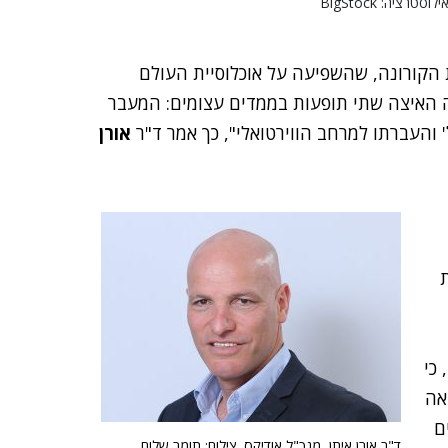
יה: BigStock
הקורונה, שהשפיעה על אוכלוסיית העולם
ה האיצה שתי תופעות בממדים עצומים: המעבר
 והעברתו למרחב הווירטואלי", כך אמר ד"ר
אורן
כי
אה
ם
ד"ר אורן איתן, מנכ"ל אודיקס. צילום: תומר שלום