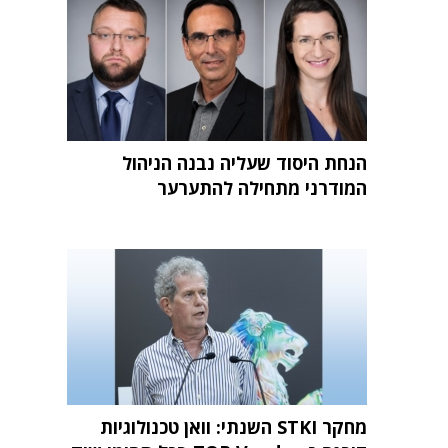
הנחת היסוד שעליה נבנה הניהול
המודרני מתחילה להתערער
מחקר STKI השנתי: וואן טכנולוגיות