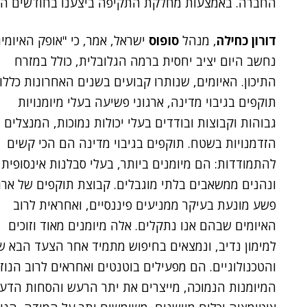
החברה. באמצעות מחלקת התקיפה ביצענו בחודשים האח
דורון כחילה
, מנהל
סופוס
ישראל, אמר, כי "אופק האיומי
נחשב היום יציב יחסית ברמה הגלובלית, כולל במזרח
התיכון. האיומים, שנותרו קבועים בשנים האחרונות כללו
תוקפים בגיבוי מדינה, ארגוני פשיעה בעלי מיומנויות
גבוהות וקבוצות ובודדים בעלי יכולות נמוכות, המנצלים
הזדמנויות בשטח. תוקפים בגיבוי מדינה הם הכי קשים
להתמודדות: הם מיומנים ביותר, בעלי סבלנות אינסופית
ונהנים ממשאבים בלתי מוגבלים. קבוצת תוקפים של ארגו
פשע מונעת בעיקר ממניעים פיננסיים, ואחראית לרוב
האיומים שבהם אנו נתקלים. אלה מיומנים מאוד וזוכים
למימון נדיב, ונמצאים בחיפוש מתמיד אחר הצעד הבא ש
והטכנולוגיים. הם מפעילים בוטנטים ואחראים לרוב הנו
המיומנות הנמוכה, מייצרים את יתר הרעש והסחות הדע