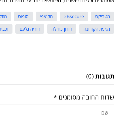
אוטומציה וכלים מיושנים, משומשים יתר על המידה, הנית
מטריקס
2Bsecure
מק'אפי
סופוס
מתקפ
מגיפת הקורונה
דורון כחילה
דוריה גלעם
וכבית
תגובות
(0)
שדות החובה מסומנים
*