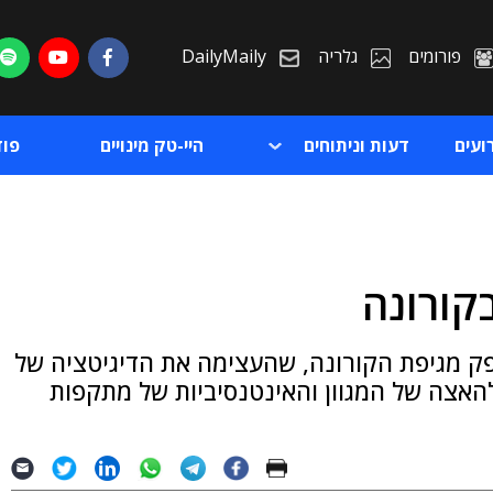
פורומים
גלריה
DailyMaily
ועים
דעות וניתוחים
היי-טק מינויים
פו
קורונה
ת
 מגיפת הקורונה, שהעצימה את הדיגיטציה של
ת
להאצה של המגוון והאינטנסיביות של מתקפות