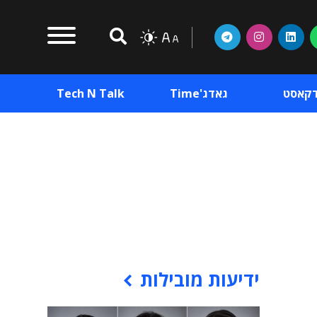
דקאסט
גאדג'Time
Tech N Talk
וכן פרסומי
תוכן פרסומי
וכן פרסומי
ידיעות מובילות