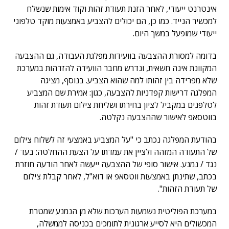
אינטרנט ייעודי, לאחר הזנת תעודת זהות וקוד אימות שנשלח
למכשיר הנייד. כמו כן, הם יכולים להצביע באמצעות מוקד טלפוני
ייעודי שמופעל במשך היום.
בדומה למסורת ההצבעה בוועידות מפלגת העבודה, גם ההצבעה
המקוונת אינה חשאית, ונדרש מחבר הוועידה להזדהות במערכת
שלא מפרידה בין זהותו למה שהוא הצביע. בנוסף, מציגה
המפלגה דרישות קפדניות להצבעה, כגון: אמירת שם המצביע
לטלפנים במקביל לציון בחירתו ושליחת צילום תעודת זהות
בווטסאפ לאישור שההצבעה נקלטה.
בהודעת המפלגה נכתב כי "על המצביע באמצעי זה לשלוח צילום
של התעודה המזהה ולציין את עמדתו על הצעת ההחלטה: בעד /
נגד / נמנע. אישור סופי של ההצבעה ייעשה לאחר הודעה חוזרת
בכתב, שתינתן באמצעות ווטסאפ או דוא"ל, לאחר קבלת צילום
של תעודת הזהות".
במערכת הפוליטית נשמעות הערכות שלא מן הנמנע שמטרת
המכשולים היא לסייע ארגונית לתומכים בכניסה לממשלה,