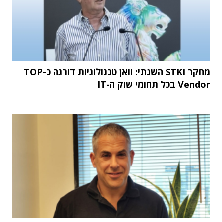
מחקר STKI השנתי: וואן טכנולוגיות דורגה כ-TOP
Vendor בכל תחומי שוק ה-IT