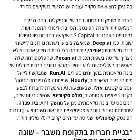
בה ניתן למצוא את סקויה עצמה ושורה של משקיעים מחו"ל.
הקרנות מתמקדות במגוון רחב של ורטיקלים, בהם הבינה
המלאכותית, ולצדה הפינטק, הסייבר, לימודי המכונה ועוד.
בשנתיים האחרונות S Capital השקיעה בחברות פורטפוליו
שונות, כמו
Deep.ai
, שמאיצה ביצועי רשתות נוירונים ליישומי
בינה מלאכותית;
אוריבי
, שפיתחה כלי לניתוח מידע ארגוני שלא
מצריך שליטה בשפות תכנות;
Pecan.ai
, שהפלטפורמה שלה
מאפשרת לאנליסטים ללא ניסיון במדעי נתונים לבנות מודלים של
בינה מלאכותית בתוך ימים ספורים;
Run.AI
, שמבקשת לייעל
פיתוחי בינה מלאכותית;
Hourly
, שפיתחה פלטפורמה לניהול
עסקים קטנים;
אולו
, שבאמצעות AI מאפשרת לחברות לבצע
בקרת ביצועים אוטומטית;
סולט סקיוריטי
, שהאלגוריתם שלה,
המבוסס על בינה מלאכותית, מגן על ממשקי API;
ביג פנדה
,
שמפתחת טכנולוגיות לאופטימיזציית התראות משירותי ענן; וחברת
הפינטק
קפיטוליס
, שגייסה עד היום קרוב ל-70 מיליון דולר.
"בניית חברות בתקופת משבר – שונה