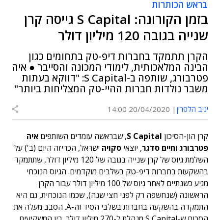
בראש הכותרות
בזמן הקורונה: S Capital גייסה קרן
שנייה בגובה 120 מיליון דולר
הקרן תתמקד בחברות דיפ-טק בתחומים כגון
הבינה המלאכותית, לימודי המכונה והסייבר ● איה
פטרבורג, שותפה ב-S Capital: "דווקא בעתות
משבר נולדות חברות ההיי-טק המצליחות ביותר"
יניב הלפרין
20/04/2020 14:00
קרן הון-הסיכון
S Capital
, שבראשה עומדים השותפים
איה
פטרבורג
ו
חיים סדגר
, יוצאי
סקויה
ישראל, הכריזה היום (ב') על
השלמת גיוס של קרן שנייה בגובה של 120 מיליון דולר, שתתמקד
בהשקעות בחברות דיפ-טק בשלבים מוקדמים. הגיוס הנוכחי
מגיע כשנתיים לאחר גיוס של 100 מיליון דולר עבור הקרן
הראשונה (שנחשפה רק לפני חצי שנה), שכמו הנוכחית, גם היא
התמקדה בהשקעה בחברות בשלבי הסיד וה-A. הסבב מעלה את
הסכום ש-S Capital מנהלת ל-270 מיליון דולר. בין המשקיעים