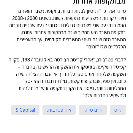
מבתקופות אחרות"
סדגר אמר כי "הניסיון לבנות חברות בתקופת משבר הוא דבר
חיוני לקרנות המשקיעות בתקופות קשות. בשנים 2000 ו-2008
התמודדתי עם שני משברים גדולים ונוכחתי לדעת שבניית חברות
בתקופת משבר היא תהליך שונה מבתקופות אחרות. אמנם,
המשבר הזה שונה משני המשברים הקודמים, אך המאפיינים
הכלכליים שלו דומים".
לדברי פטרבורג, "אחרי קריסת הבורסה באוקטובר 1987, סקויה
קפיטל השקיעה ב
סיסקו
את ההשקעה הראשונה בחברה –
השקעה שלקחה את סיסקו כל הדרך אל עבר ההצלחה שלה
כיום. אין ספק שבתקופות קשות, נולדות חברות ההיי-טק
המצליחות ביותר. גייסנו את הקרן בתקופה זו על מנת לזהות
ולהשקיע בחברות אלה".
גיוס
חיים סדגר
איה פטרבורג
S Capital