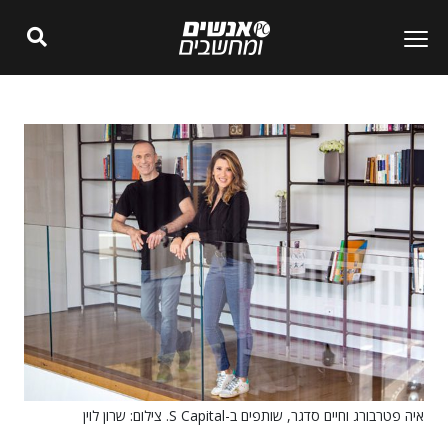
איה פטרבורג וחיים סדגר, שותפים ב-S Capital. צילום: שרון לוין