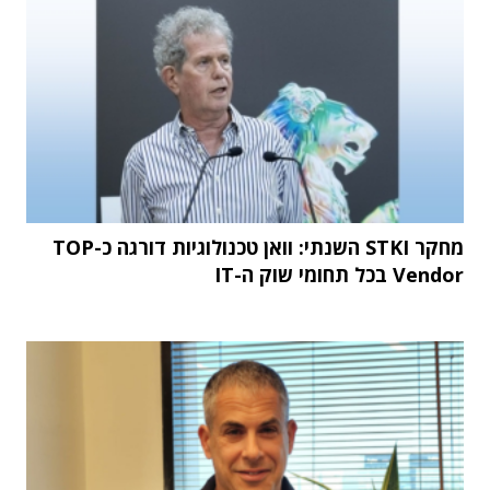
מחקר STKI השנתי: וואן טכנולוגיות דורגה כ-TOP
Vendor בכל תחומי שוק ה-IT