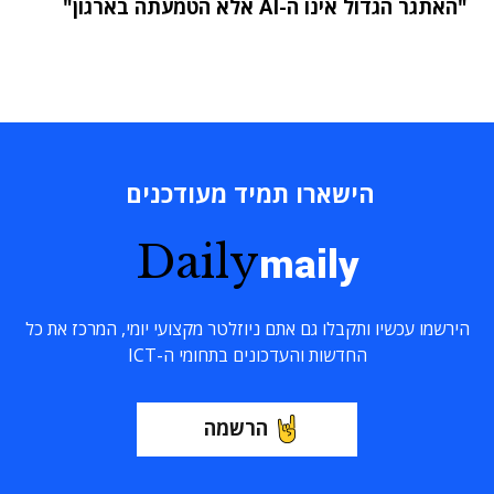
"האתגר הגדול אינו ה-AI אלא הטמעתה בארגון"
הישארו תמיד מעודכנים
Daily
maily
הירשמו עכשיו ותקבלו גם אתם ניוזלטר מקצועי יומי, המרכז את כל
החדשות והעדכונים בתחומי ה-ICT
הרשמה