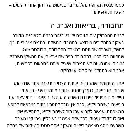
כספי פנסיה מקופת גמל, מדובר במימוש של חזון אחרית הימים –
לא פחות ולא יותר.
תחבורה, בריאות ואנרגיה
לכמה מהפרויקטים הזוכים יש משמעות ברמה הלאומית. מדובר
בעיקר בתהליכים שבוצעו במשרדי ממשלה ובגופים ציבוריים. כך,
למשל, מערכת שפותחה במשרד התחבורה, מבוססת GIS,
שמהווה כלי תכנון לתחבורה בפרישה ארצית, עם ממשקי משתמש
זמינים. אמנם, זה לא הפיתוח שיציל אותנו מהכאוס בכבישים,
אבל הוא בהחלט יכול לסייע ולהקל.
אחד התחומים שמקבלים אותות הצטיינות שנה אחר שנה הוא
שירותי הבריאות, כחלק מהחדשנות המתמדת שיש בו. אחד
היישומים הפופולריים גם השנה הוא טלה רפואה – התייעצות עם
רופאים בשיחת וידיאו. כבר אין צורך להמתין בתור במרפאה לרופא
המשפחה, אפשר לקבוע אתו תור לשיחת וידיאו, להתייעץ אתו
ואפילו לקבל טיפול, ככל שזה אפשרי באונליין. פרויקט מעורר
השראה נוסף מאפשר רישום ומעקב אחר סטטיסטיקות של מחלת