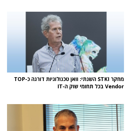
מחקר STKI השנתי: וואן טכנולוגיות דורגה כ-TOP
Vendor בכל תחומי שוק ה-IT