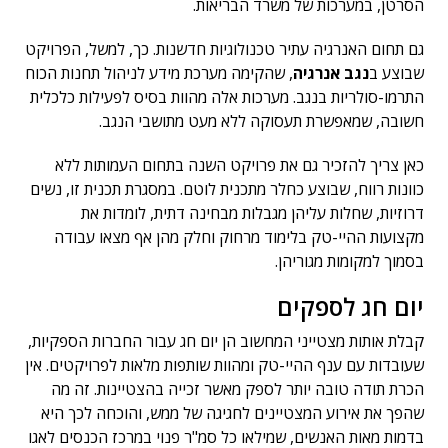
הסרטן, במערכות של משרד הבריאות.
גם תחום האנרגיה עתיר טכנולוגיות חדשנות. כך, למשל, הפרויקט
שבוצע ב
נגב אנרגיה
, שהקימה מערכת מידע לניהול תחנות הכוח
התרמו-סולריות בנגב. מערכות אלה מהוות בסיס לפעילות כלכלית
חשובה, שמאפשרת תעסוקה ללא מעט מתושבי הנגב.
כאן צריך להזכיר גם את פרויקט השנה בתחום העמותות ללא
כוונות רווח, שבוצע כחלר מתכנית לוטם. במסגרת תכנית זו, נשים
דרוזיות, שחלות עליהן מגבלות מבחינה דתית, לומדות את
מקצועות ההיי-טק בלימוד מרחוק וחלק מהן אף מצאו עבודה
בסמוך למקומות מגוריהן.
יום חג לספקים
קבלת אותות מצטייני המחשוב הן יום חג עבור החברות הספקיות,
שעובדות עם ענף ההיי-טק ומהוות שותפות מלאות לפרויקטים. אין
הכרת תודה טובה יותר לספק מאשר זכייה בהצטיינות. זה מה
שהפך את אירוע המצטיינים לחגיגה של ממש, והוכחה לכך היא
בדמות מאות האנשים, שמילאו כל סמ"ר פנוי במרכז הכנסים לאגו