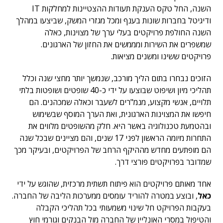
השנה, החל טקס הענקת תעודות ההצטיינות למחלקות IT
ודיגיטל בחברות שונות בענף ומכל מגזרי המשק, שביצעו במהלך
השנה החולפת פרויקטים בעלי ערך של מצוינות, כאלה
שמשפרים את השירות ומממשים את החזון של הארגונים.
פרויקטים ששינו ומשנים מציאות.
הזוכים נבחרו בתום הליך מורכב, שנמשך יותר מחצי שנה וכלל
תהליכי מיון ושיפוט שבוצעו על ידי כ-40 שופטים ושופטות בלתי
תלויים, אנשי מקצוע, מנמ"רים לשעבר וכאלה שמכהנים. הם
חיפשו את המצוינות הארגונית, ואת הערך המוסף שבשימוש
ובהטמעת טכנולוגיה באשר היא. חלק מהשופטים מלווים את
התחרות מיומה הראשון לפני 17 שנים, והם מציינים שבכל שנה
הם מופתעים מחדש מההיקף הרחב של הפרויקטים, ובעיקר מכך
שמדובר בפרויקטים פורצי דרך.
אחד מאותם פרויקטים הוא פיתוח תשתית מרכזית, שהוגש על ידי
כאל
, ובוצע במטרה להוריד עומסים ממערכות הליבה של החברה.
בעקבות הפרויקט חל שינוי משמעותי בכל תהליכי הקבלה
והטיפול במסרי האונליין של החברה מול הבנקים וגורמי חוץ