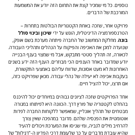
נוספים. כל מי שמכיר קצת את התחום הזה יודע את המשמעות
המורכבת של הדברים.
פרויקט אחר, שזכה באחת הקטגוריות הבולטות בתחרות –
הטרנספורמציה הדיגיטלית, הוגש על ידי
שיכון ובינוי סולל
בונה
. מחלקת המחשוב של החברה פיתחה מערכת בשם אופק,
שנועדה למכן את האכיפה והפיקוח על הנהלים ותהליכי העבודה.
לכאורה, זה תהליך סטטי מתבקש, אבל מי שמצוי בענף הבנייה
יודע שמדובר באחד הענפים הכי מבוזרים. הענף הזה ידע בשנים
האחרונות לא מעט אסונות, שדווח עליהם באמצעי התקשורת,
בעקבות אכיפה לא יעילה של נהלי עבודה. מכאן שפרויקט כזה,
אם תרצו, יכול להציל חיים.
אחד הפרויקטים שזכה לציונים גבוהים במיוחדים יכול להיכנס
בהחלט לקטגוריה של פורץ דרך. הכוונה היא לפיתוחו במנורה
מבטחים של תהליך אונליין, שמאפשר ללקוחות החברה לפדות
אוטומטית את הפנסיה שלהם. מדובר במהפכה שאין צורך
להרחיב מילים לגביה, ומי שניסו את המערכת ויכולים להעיד
שהיא עובדת מדברים על כך שלעומת דרכי הפדיון ה-"רגילות" של