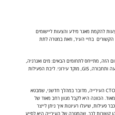
ורא (RFI) לקבלת מידע והצעות להקמת מאגר מידע והצעות ליישומים
, הקשורים בחיי העיר, וזאת במטרה לתת
ום הזה, מתייחס לתחומים הבאים: מים ואנרגיה,
תקשורת, תברואה ואיכות סביבה, תשתיות עירוניות, תנועה ותחבורה, GIS, מוקד עירוני. ליבת הפעילות
, CTO העירייה, מדובר במהלך חדשני, שמבטא
אוד. הכוונה היא לקבל מגוון רחב מאוד של
 פעילות, שיעלו רעיונות איך ניתן לייצר
הן קשורות לכך, שהמטרה של העירייה היא לסייע