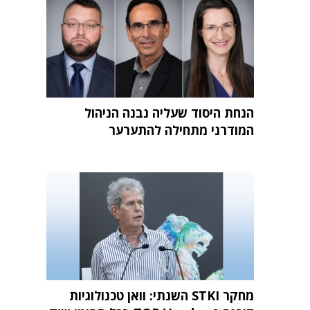
הנחת היסוד שעליה נבנה הניהול
המודרני מתחילה להתערער
מחקר STKI השנתי: וואן טכנולוגיות