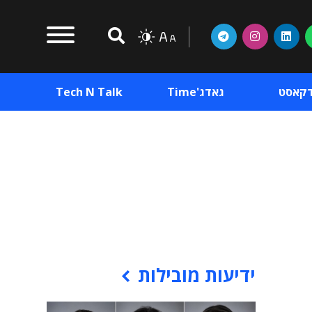
דקאסט
גאדג'Time
Tech N Talk
וכן פרסומי
תוכן פרסומי
וכן פרסומי
ידיעות מובילות