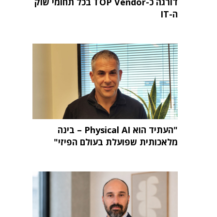
דורגה כ-TOP Vendor בכל תחומי שוק
ה-IT
"העתיד הוא Physical AI – בינה
מלאכותית שפועלת בעולם הפיזי"