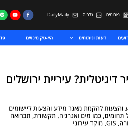
פורומים
גלריה
DailyMaily
ועים
דעות וניתוחים
היי-טק מינויים
פו
ר דיגיטלית? עיריית ירושלים
ת
ת
ע והצעות להקמת מאגר מידע והצעות ליישומים
ל תחומים, כמו מים ואנרגיה, תקשורת, תברואה
ירוני