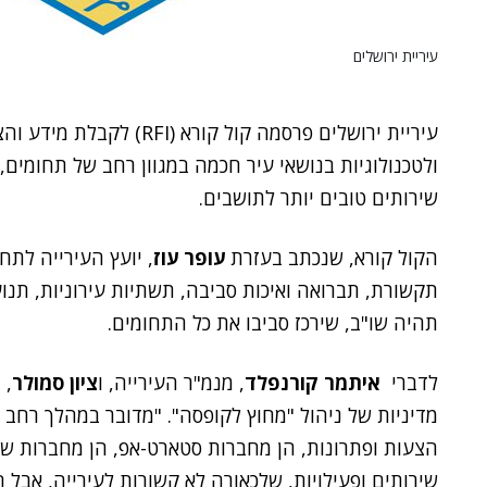
עיריית ירושלים
עיריית ירושלים פרסמה קול ק
ולטכנולוגיות בנושאי עיר חכמה במגוון רחב של תחומים
שירותים טובים יותר לתושבים.
הקול קורא, שנכתב בעזרת
עופר עוז
, יועץ העירייה לתח
תהיה שו"ב, שירכז סביבו את כל התחומים.
לדברי
איתמר קורנפלד
, מנמ"ר העירייה, ו
ציון סמולר
מדיניות של ניהול "מחוץ לקופסה". "מדובר במהלך רחב מ
הצעות ופתרונות, הן מחברות סטארט-אפ, הן מחברות שכבר
שירותים ופעילויות, שלכאורה לא קשורות לעירייה, אבל 