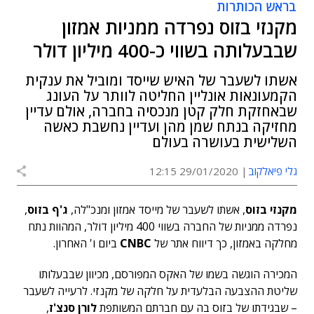
בראש הכותרות
מקנזי בזוס נפרדה ממניות אמזון
שבבעלותה בשווי כ-400 מיליון דולר
אשתו לשעבר של האיש שייסד ומוביל את ענקית
הקמעונאות אונליין החליטה לוותר על העונג
שבאחזקת חלק קטן מנכסיה בחברה, אולם עדיין
מחזיקה בנתח שמן מהן ועדיין נחשבת כאשה
השלישית בעושרה בעולם
גלי פיאלקוב
29/01/2020 12:15
מקנזי בזוס
, אשתו לשעבר של מייסד אמזון ומנכ"לה,
ג'ף בזוס
,
נפרדה ממניות של החברה בשווי 400 מיליון דולר, המהוות נתח
מחלקה באמזון, כך דיווח אתר של
CNBC
ביום ו' האחרון.
המכירה הוגשה בשמו של האקס המפורסם, מכיוון שבבעלותו
שליטת ההצבעה הבלעדית על חלקה של מקנזי. לרעייה לשעבר
– שבגידתו של בזוס בה עם חברתם המשותפת
לורן סנצ'ז
,