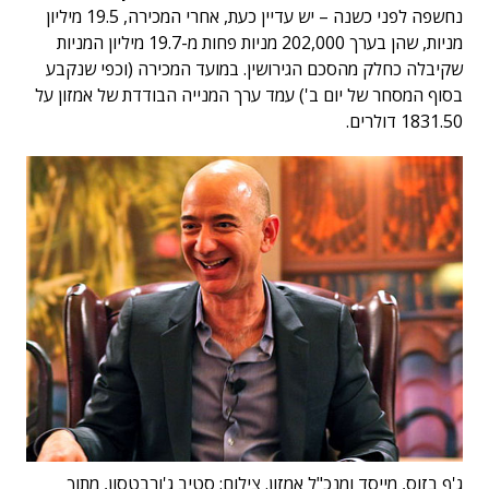
נחשפה לפני כשנה – יש עדיין כעת, אחרי המכירה, 19.5 מיליון
מניות, שהן בערך 202,000 מניות פחות מ-19.7 מיליון המניות
שקיבלה כחלק מהסכם הגירושין. במועד המכירה (וכפי שנקבע
בסוף המסחר של יום ב') עמד ערך המנייה הבודדת של אמזון על
1831.50 דולרים.
ג'ף בזוס, מייסד ומנכ"ל אמזון. צילום: סטיב ג'ורבטסון, מתוך