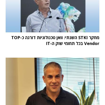
מחקר STKI השנתי: וואן טכנולוגיות דורגה כ-TOP
Vendor בכל תחומי שוק ה-IT