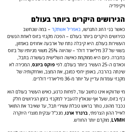
ויקיפדיה
הגירושים היקרים ביותר בעולם
כאשר בני הזוג התגרשו,
באפריל אשתקד
– במה שנחשב
כגירושים היקרים ביותר בעולם – הפכה מקנזי בזוס לאחת הנשים
העשירות בעולם. היא קיבלה נתח של ארבעה אחוזים באמזון,
בשווי של 37 מיליארד דולר – שהיווה 25% משווי מניותיו של בזוס
בחברה. כיום היא ממוקמת כאישה השלישית בעושרה בתבל,
וכאדם ה-25 העשיר ביותר בעולם. לפי
פוקס ביזנס
, המכירה לא
שינתה בהרבה, באופן יחסי כמובן, את המצב, ואחזקותיה של
מקנזי עומדות עדיין על יותר מ-36 מיליארדי דולרים.
מי שדווקא אינו נחשב עוד, לפחות כרגע, כאיש העשיר בעולם הוא
ג'ף בזוס, שעל אף שנאלץ להעביר למקנזי בזמן הגירושים חלק
נכבד מהונו, נותר בראש טבלת עשירי תבל, עד שאיבד את התואר
ל
אייל ההון הצרפתי,
ברנרד ארנו
, מנכ"ל ענקית מוצרי היוקרה
LVMH
, מוקדם יותר החודש.