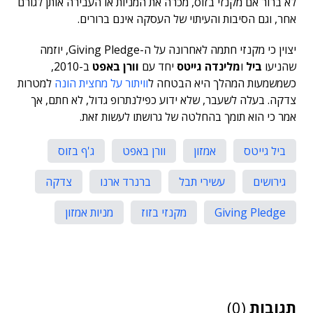
לא ברור אם מקנזי בזוס, מכרה את המניות או העבירה אותן לגורם
אחר, וגם הסיבות והעיתוי של העסקה אינם ברורים.
יצוין כי מקנזי חתמה לאחרונה על ה-Giving Pledge, יוזמה
שהניעו
ביל
ו
מלינדה גייטס
יחד עם
וורן באפט
ב-2010,
כשמשמעות המהלך היא הבטחה ל
וויתור על מחצית הונה
למטרות
צדקה. בעלה לשעבר, שלא ידוע כפילנתרופ גדול, לא חתם, אך
אמר כי הוא תומך בהחלטה של גרושתו לעשות זאת.
ביל גייטס
אמזון
וורן באפט
ג'ף בזוס
גירושים
עשירי תבל
ברנרד ארנו
צדקה
Giving Pledge
מקנזי בזוז
מניות אמזון
תגובות
(0)