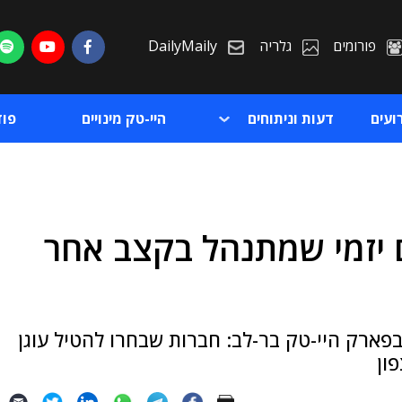
פורומים
גלריה
DailyMaily
ועים
דעות וניתוחים
היי-טק מינויים
פו
 יזמי שמתנהל בקצב אחר
ת
ת
צה למתחם העבודה החדש WORKPORT בפארק היי-טק בר-לב: חברות שבחרו להטיל עוגן
ון