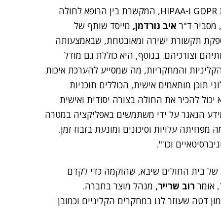
"docdok מספקת פלטפורמה תקשורתית רפואית תואמת GDPR ו-HIPAA, המקשרת בין הרופא לחולה
 מסביר ד"ר
איב נורדמן,
מייסד שותף של
פורמה מספקת תקשורת ישירה ומאובטחת, שבאמצעותה
הם וצורכיהם. בנוסף, היא כוללת גם מודל
ליניות והמחקריות, מה שמסייע להערכת איכות
ני תוכן מותאמים אישית, הכוללים תוכניות
 יכול להכיר את החולה בצורה יסודית ואישית
במידע הנאגר על ידי משתמשים באפליקציה במטרה
מפחיתה עלויות וסיכונים ומונעת בזבוז זמן.
ברסיטאיים וכו'".
 ARC, מעבדת החדשנות של בית החולים שיבא, שהוקמה כדי לקדם
, אומר
רוב שרייר,
מנהל מוצר בחברה.
ן דטה שעוזר לנו במחקרים הקליניים וכמובן