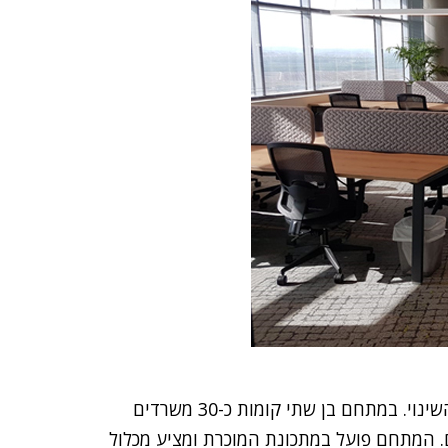
WORKPORT מקווה להוות את הסנונית הראשונה של השינוי. במתחם בן שתי קומות כ-30 משרדים
 שונים. המתחם פועל במתכונת המוכרת ומציע מכלול