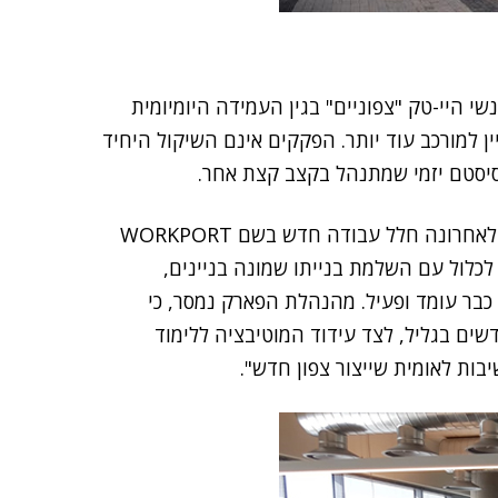
י היי-טק "צפוניים" בגין העמידה היומיומית
 למורכב עוד יותר. הפקקים אינם השיקול היחיד
סיסטם יזמי שמתנהל בקצב קצת אחר.
הממוקם בין עכו לכרמיאל, השיק לאחרונה חלל עבודה חדש בשם WORKPORT
י לכלול עם השלמת בנייתו שמונה בניינים,
ום בניין אחד כבר עומד ופעיל. מהנהלת הפארק נמסר, כי
קה איכותיים חדשים בגליל, לצד עידוד המוטיבציה ללימוד
בות לאומית שייצור צפון חדש".