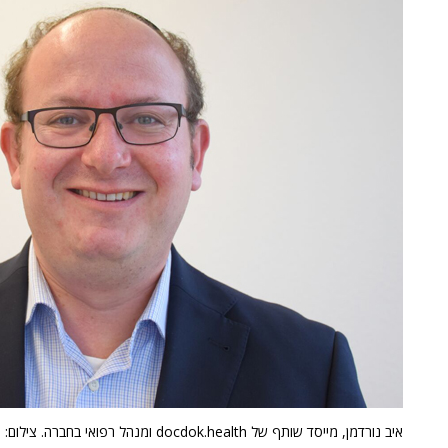
איב נורדמן, מייסד שותף של docdok.health ומנהל רפואי בחברה. צילום: יח"צ