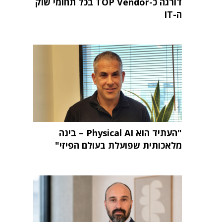
דורגה כ-TOP Vendor בכל תחומי שוק
ה-IT
"העתיד הוא Physical AI – בינה
מלאכותית שפועלת בעולם הפיזי"