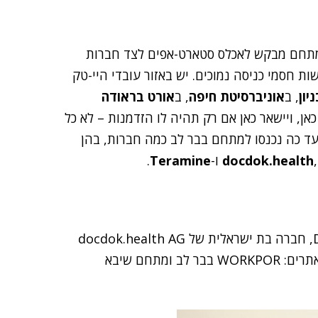
"המתחם מבקש לאכלס סטארט-אפים לצד חברות
ת חסמי כניסה נמוכים. יש באזור עובדי היי-טק
יון
, ב
אוניברסיטת חיפה
, ב
אורט בראודה
אן, ויישאר כאן אם רק תהיה לו הזדמנות – לא כל
. עד כה נכנסו למתחם בבר לב כמה חברות, בהן
docdok.health
ו-
Teramine
.
אחת החברות שהתאקלמו במתחם היא Docdok.health, חברה בת ישראלית של docdok.health AG
השווייצרית. החברה נוסדה ב 2017 ופועלת כיום משני אתרים: WORKPOR בבר לב ומתחם שיבא