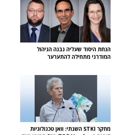
הנחת היסוד שעליה נבנה הניהול
המודרני מתחילה להתערער
מחקר STKI השנתי: וואן טכנולוגיות