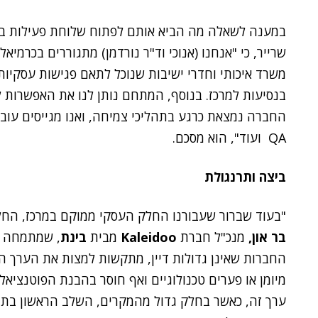
במענה לשאלה מה הביא אותם לפתוח שלוחת פעילות בפ
שרייר, כי "אנחנו (אנוכי וד"ר נורדמן) מתגוררים בכרמיא
משרד איכותי וחדרי ישיבות שנוכל לתאם פגישות עסקיות 
בנסיעות למרכז. בנוסף, המתחם נותן לנו את האפשרות ל
החברה נמצאת כרגע בתהליכי צמיחה, ואנו מגייסים עובד
QA ועוד", הוא מסכם.
ביצה ותרנגולת
"בעוד שברור שעבורנו החלק העסקי ממוקם במרכז, החלט
בר און,
מנכ"ל חברת
Kaleidoo
מבית
בינת
, שמתמחה ב
החברות שאינן גדולות דיין, מתקשות למצות את הערך ה
מיומן או פערים טכנולוגיים ואף חוסר בהבנת הפוטנציאל
ערך זה, כאשר בחלק גדול מהמקרים, השלב הראשון בתה