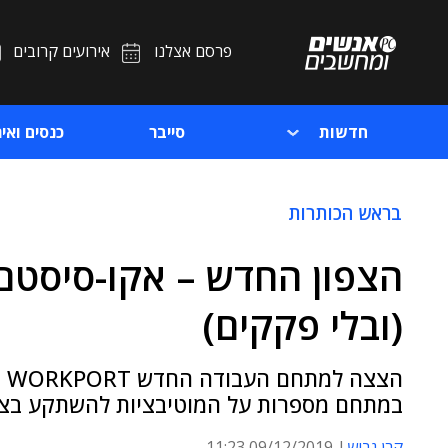
פרסם אצלנו
אירועים קרובים
חדשות
סייבר
כנסים ואיר
בראש הכותרות
הצפון החדש – אקו-סיסטם
(ובלי פקקים)
הצ
במתחם מספרות על המוטיבציות להשתקע בצפ
קרן גביש
09/12/2019 11:23