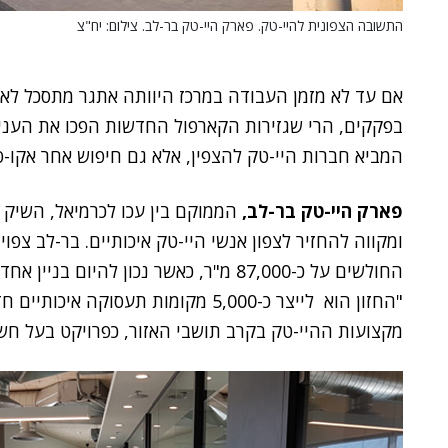
התשובה הצפונית להיי-טק. פארק היי-טק בר-לב. צילום: יח"צ
אם עד לא מזמן העבודה במרכז היוותה אתגר מתסכל לאנש
בפקקים, הרי שגזירות הקארפול החדשות הפכו את העניין
המביא חברות היי-טק להצפין, אלא גם חיפוש אחר אקו-
פארק היי-טק בר-לב,
ומקווה להחזיר לצפון אנשי היי-טק איכותיים. בר-לב צפו
החולשים על כ-87,000 מ"ר, כאשר נכון להי
"החזון הוא לייצר כ-5,000 מקומות תעסו
מקצועות ההיי-טק בקרב תושבי האזור, כפרויקט בעל חשי