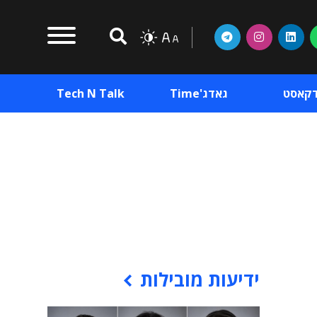
דקאסט
גאדג'Time
Tech N Talk
וכן פרסומי
תוכן פרסומי
וכן פרסומי
ידיעות מובילות