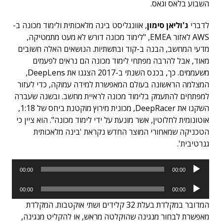
השבוע בלאס וגאס.
לדברי
ג'וליאן סימון
, אוונגליסט בינה מלאכותית ולימוד מכונה ב-
AWS לאזור EMEA, "לימוד מכונה דורש לא מעט מתמטיקה,
מדעי המחשב, הבנה ב-קוד ובתשתיות. הנושאים האלה חשובים
מאוד, אבל להרבה מפתחי לימוד מכונה הם נראים לפעמים
משעממים. כך, בכנס השנתי ב-2017 הצגנו את DeepLens,
המצלמה הראשונה בעולם המאפשרת למידה עמוקה, כדי לעזור
למפתחים להתעמק בלימוד מכונה לראיית מחשב. ובשנה שעברה
השקנו את DeepRacer, מכונית מירוץ מוקטנת ביחס של 1:18,
אוטונומית לחלוטין, אשר מונעת על ידי לימוד מכונה". הוא ציין כי
הטכניקה שמאחורי המוצר החדש נקראת 'בינה מלאכותית
גנרטיבית'.
נגן
00:00
00:00
אודיו
נגן
00:00
00:00
אודיו
המדובר במקלדת בעלת 32 קלידים ושתי אוקטבות. המקלדת
מאפשרת לבחור מנגינה שהוקלטה מראש, או להקליט מנגינה,