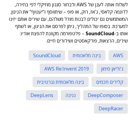
לשלוח אותה לענן של AWS ולבחור סגנון מוזיקלי לפי בחירה,
לדוגמה קלאסי, ג'אז, רוק, או פופ – שיתווסף ו"יעטוף" את הניגון.
המשתמשים גם יכולים לבנות מודל משלהם, עם שירים אותם יזינו
למערכת. בסופו של התהליך, ניתן לפרסם את הניגון, או לשתף
אותו ב-
SoundCloud
– פלטפורמה מקוונת להפצת אודיו:
שירים, הרצאות, פודקאסטים ושידורים חיים.
AWS
בינה מלאכותית
SoundCloud
ג'וליאן סימון
AWS Re:Invent 2019
קלידים חכמים
בינה מלאכותית גנרטיבית
DeepComposer
נגינה
DeepLens
DeepRacer