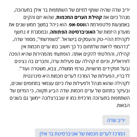
יריב שדה שהיה שותף למיזם של השתתפות בר אילן בתערוכה,
מנהל כיום את
קהילת הערים החכמות
, שהוא יזם והקים
באמצעות פלטפורמת ה
ווטס-אפ
. הוא ניהל במשך חמש שנים את
מועדון היזמות של
האוניברסיטה הפתוחה
, ובמסגרת זו נחשף
לקהילת ההיי-טק והעסקים בישראל. "כשפרשתי", מספר שדה,
"נדהמתי לראות שלתחום כל כך חשוב כמו ערים חכמות אין
קהילה, והחלטתי להקים אותה. הופתעתי מהמהירות שהיא הפכה
לוויראלית, וכיום זו קהילה עם פעילות ערה, וחברים בה נציגים
ובעל תפקידים מרשויות, גורמי ממשלה, צבא, משטרה ועוד".
לדבריו, הפעילות של המרכז לערים חכמות היא סינרגטית
לקהילה שהוא מנהל ולפעילות שלו כיזם עצמאי בתחומים שונים,
ובעיקר בתחום של ערים חכמות. שדה הביע תקווה, כי המיזם של
השתתפות בתערוכה מרכזית כמו זו שבברצלונה יימשך גם בשנים
הבאות.
יריב שדה
המרכז לערים חכמות של אוניברסיטת בר אילן