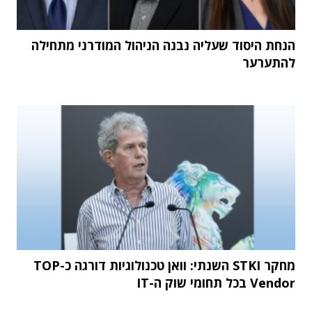
הנחת היסוד שעליה נבנה הניהול המודרני מתחילה
להתערער
מחקר STKI השנתי: וואן טכנולוגיות דורגה כ-TOP
Vendor בכל תחומי שוק ה-IT