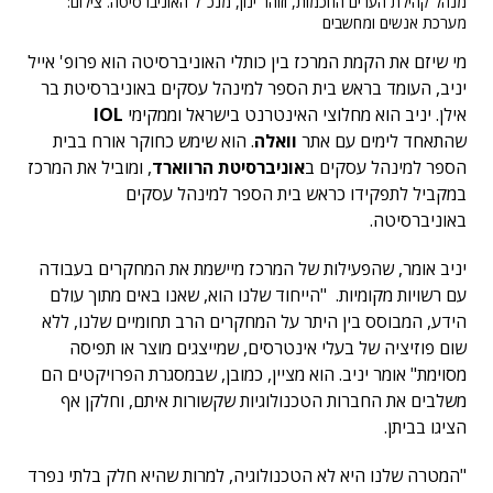
מנהל קהילת הערים החכמות, וזוהר ינון, מנכ"ל האוניברסיטה. צילום:
מערכת אנשים ומחשבים
מי שיזם את הקמת המרכז בין כותלי האוניברסיטה הוא פרופ' אייל
יניב, העומד בראש בית הספר למינהל עסקים באוניברסיטת בר
אילן. יניב הוא מחלוצי האינטרנט בישראל וממקימי
IOL
שהתאחד לימים עם אתר
וואלה
. הוא שימש כחוקר אורח בבית
הספר למינהל עסקים ב
אוניברסיטת הרווארד
, ומוביל את המרכז
במקביל לתפקידו כראש בית הספר למינהל עסקים
באוניברסיטה.
יניב אומר, שהפעילות של המרכז מיישמת את המחקרים בעבודה
עם רשויות מקומיות. "הייחוד שלנו הוא, שאנו באים מתוך עולם
הידע, המבוסס בין היתר על המחקרים הרב תחומיים שלנו, ללא
שום פוזיציה של בעלי אינטרסים, שמייצגים מוצר או תפיסה
מסוימת" אומר יניב. הוא מציין, כמובן, שבמסגרת הפרויקטים הם
משלבים את החברות הטכנולוגיות שקשורות איתם, וחלקן אף
הציגו בביתן.
"המטרה שלנו היא לא הטכנולוגיה, למרות שהיא חלק בלתי נפרד