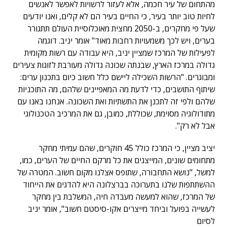
מהתחום של עיר חכמה, אלא לעזור לרשויות לאפשר לאנשים
לחיות טוב יותר בעיר, כי החיים בעיר הם לא קלים, ואנו יודעים
שעל פי מחקרים, ב-2050 מחצית מאוכלוסיית העולם תתגורר
בערים, ויש לכך משמעויות רחבות מאוד" אומר יניב. דוגמה
לפעילות של המרכז שמציין יניב, היא עבודה עם רשות מקומית
גדולה במרכז הארץ, שבנתה שכונה גדולה מעורבת לזוגות צעירים
ומבוגרים. "הרשות השכילה ליישם כלל חשוב כיום בתכנון ערים:
שיתוף התושבים, כדי לדעת מה המאפיינים שלהם, מה התוכניות
שלהם ולפי זה לתכנן את התשתיות ואת השכונה. אנחנו באנו עם
מתודולוגיה מסוימת, שכוללת, כמובן, גם את המרכיב הטכנולוגי
אבל לא רק".
יציב מציין, כי המרכז כולל 45 חוקרים, שהם עמיתי מחקר
מתחומים שונים, המייצגים את כל מרקם החיים של הערים, כמו,
למשל, "נושא התחבורה, שתופס אצלנו מקום חשוב. המטרה של
ההשתתפות שלנו בתערוכה בברצלונה היא להדגים את הייחוד
של המרכז, שהוא למעשה מעבדה חיה, המשלבת בין מחקר
לעשייה בפועל וביחד מייצרים אקו-סיסטם חשוב", אומר יניב
לסיום