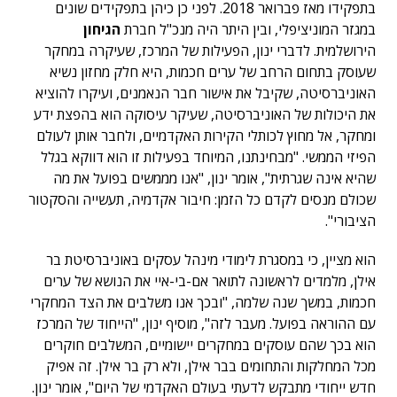
בתפקידו מאז פברואר 2018. לפני כן כיהן בתפקידים שונים
במגזר המוניציפלי, ובין היתר היה מנכ"ל חברת
הגיחון
הירושלמית. לדברי ינון, הפעילות של המרכז, שעיקרה במחקר
שעוסק בתחום הרחב של ערים חכמות, היא חלק מחזון נשיא
האוניברסיטה, שקיבל את אישור חבר הנאמנים, ועיקרו להוציא
את היכולות של האוניברסיטה, שעיקר עיסוקה הוא בהפצת ידע
ומחקר, אל מחוץ לכותלי הקירות האקדמיים, ולחבר אותן לעולם
הפיזי הממשי. "מבחינתנו, המיוחד בפעילות זו הוא דווקא בגלל
שהיא אינה שגרתית", אומר ינון, "אנו מממשים בפועל את מה
שכולם מנסים לקדם כל הזמן: חיבור אקדמיה, תעשייה והסקטור
הציבורי".
הוא מציין, כי במסגרת לימודי מינהל עסקים באוניברסיטת בר
אילן, מלמדים לראשונה לתואר אם-בי-איי את הנושא של ערים
חכמות, במשך שנה שלמה, "ובכך אנו משלבים את הצד המחקרי
עם ההוראה בפועל. מעבר לזה", מוסיף ינון, "הייחוד של המרכז
הוא בכך שהם עוסקים במחקרים יישומיים, המשלבים חוקרים
מכל המחלקות והתחומים בבר אילן, ולא רק בר אילן. זה אפיק
חדש ייחודי מתבקש לדעתי בעולם האקדמי של היום", אומר ינון.