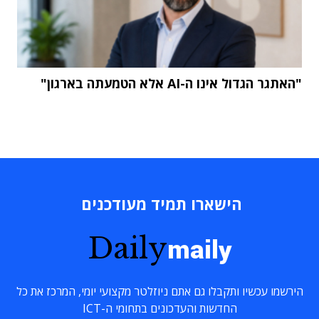
"האתגר הגדול אינו ה-AI אלא הטמעתה בארגון"
הישארו תמיד מעודכנים
Daily
maily
הירשמו עכשיו ותקבלו גם אתם ניוזלטר מקצועי יומי, המרכז את כל
החדשות והעדכונים בתחומי ה-ICT