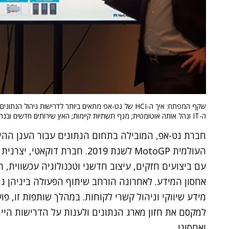
שקף המפתח: איך ה-HCI של נט-אפ מתאים ביותר לדרישות ניהול
ה-IT ונהל אותה אוטומטית; מנף תשתיות קיימות; האץ שירותים חדשים ובנה ענן היברידי. צילום: פלי הנמר
העולמית MotoGP לשנת 2019. חברת
עם ביצועים חזקים, עיצוב חדשני וטכנולוגיה עכשווית
אחסון המידע. לאחרונה הורחב שיתוף הפעולה ביניהן גם 
מידע שיווקי וניהול קשרי לקוחות. במהלך שותפות זו, פו
למקסם את חזון מארג הנתונים ולענות על הדרישות הייח
ואחסונו.