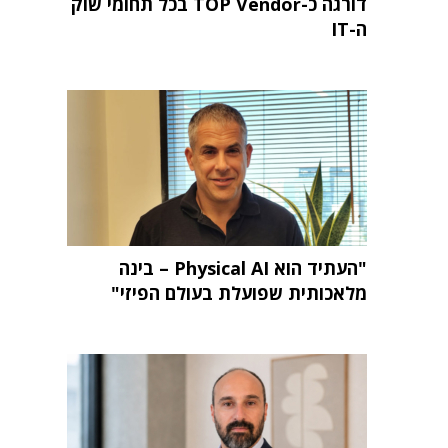
דורגה כ-TOP Vendor בכל תחומי שוק
ה-IT
"העתיד הוא Physical AI – בינה
מלאכותית שפועלת בעולם הפיזי"