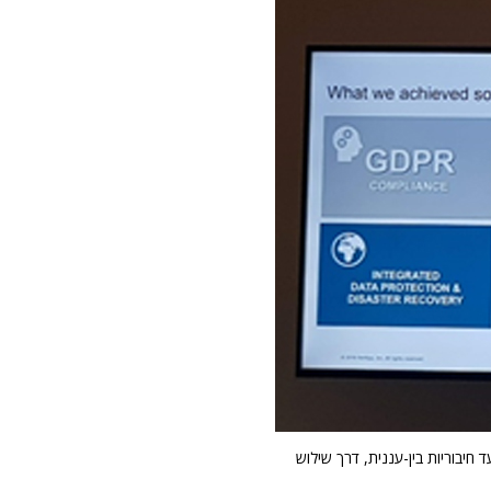
 ה-IT של דוקאטי בסיוע פתרונות נט-אפ – מפתרון תואם GDPR ועד חיבוריות בין-עננית, דרך שילוש