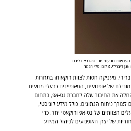
 הנתונים העכשוויות והעתידיות: פשט את ליבת
חברת נט-אפ, המובילה בתחום הנתונים עבור הענן ההיברידי, מעניקה חסות לצוות דוקאוחi בתחרות
 דוקאטי, יצרנית מובילת של אופנועים, המאופיינים כבעלי מנועים
, החלה את החיבור שלה לחברת נט-אפ, בתחום
לצורך ניתוח הנתונים, כולל מידע לוגיסטי,
עלים הצוותים של נט-אפ ודוקאטי יחד, כדי
ודיות של יצרן האופנועים לניהול המידע