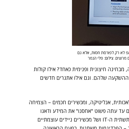
 דוקאטי עושים את נט-אפ לא רק לפורסת חסות, אלא גם
מרוצים. צילום: פלי הנמר
מבחינה חיצונית ופנימית כאחד? אילו קולות
ההשקעה שלהם. וגם אילו אתגרים חדשים
לאכותית, אנליטיקה, ומכשירים חכמים – הצמיחה
ם עד עתה פשוט "אחסנו" את המידע ודאגו
לרגולציה. אך אם נתקדם ל2019 – עם ההתפתחות של תשתית ה-IT ושל מכשירים ניידים עוצמתיים
לב – הפרדיגמות משתנות. בפעם הראשונה,