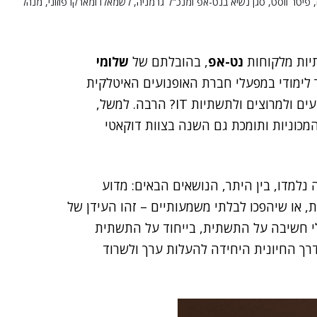
 פיטר ווסט, סגן נשיא בנט-אפ ומנכ"ל גרמניה, לשמאלו ומארקו פוזוני, מנהל
יות מלקוחות
נט-אפ
, בהובלתם של
שלומי
ר לימודי במפעלי חברת האופנועים האיטלקית
, בבולוניה. מה למפעל אופנועים ולמרוצים ולתשתיות IT? הרבה. למשל,
מכוניות ותומכת גם השנה בצוות דוקאטי
 נלמדו, בין היתר, הנושאים הבאים: מדוע
ת, או שיהפכו לבלתי משמעותיים – זהו העידן של
י חשיבה על התשתית, בייחוד על התשתית
רך החיונית היחידה להעלות ערך ולשרוד