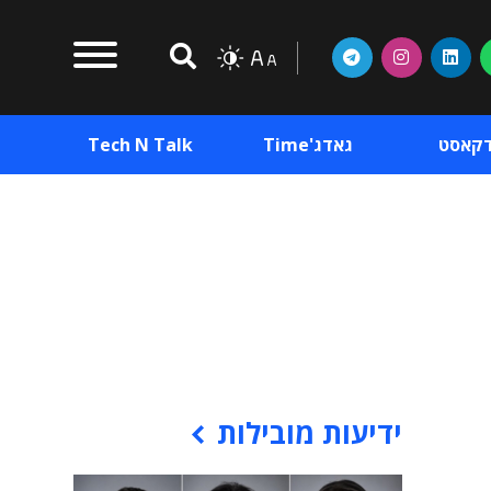
דקאסט
גאדג'Time
Tech N Talk
וכן פרסומי
תוכן פרסומי
וכן פרסומי
ידיעות מובילות