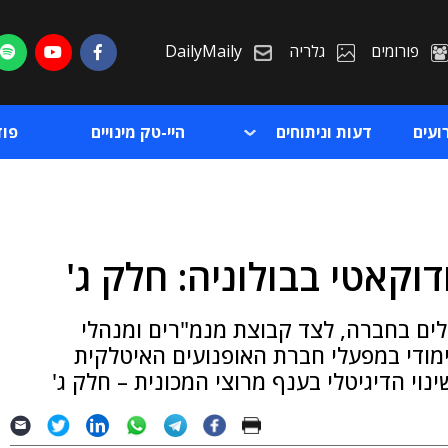
פורומים
גלריה
DailyMaily
ועים
דעות וניתוחים
היי-טק מינויים
פו
וקאטי בבולוניה: חלק ג'
ת
הלים בחברה, לצד קבוצת מנמ"רים ומנהלי
ת
ימודי במפעלי חברת האופנועים האיטלקית
נוי הדיגיטלי בענף מרוצי המכונית – חלק ג'