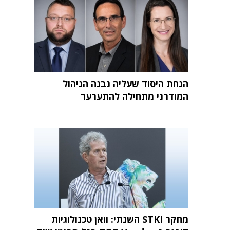
הנחת היסוד שעליה נבנה הניהול
המודרני מתחילה להתערער
מחקר STKI השנתי: וואן טכנולוגיות