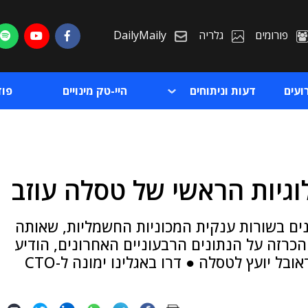
פורומים
גלריה
DailyMaily
ועים
דעות וניתוחים
היי-טק מינויים
פו
וגיות הראשי של טסלה עוזב
ת
בי. שטראובל יפרוש מתפקידו, אחרי 16 שנים בשורות ענקית המכוניות החשמליות, שאותה
ת
הכרזה על הנתונים הרבעוניים האחרונים, הודיע
מאסק על הפרישה, ועל כך שבעתיד יהיה שטראובל יועץ לטסלה ● דרו באגלינו ימונה ל-CTO