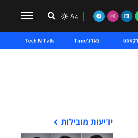
דקאסט
גאדג'Time
Tech N Talk
וכן פרסומי
תוכן פרסומי
וכן פרסומי
ידיעות מובילות