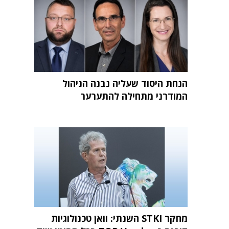
הנחת היסוד שעליה נבנה הניהול
המודרני מתחילה להתערער
מחקר STKI השנתי: וואן טכנולוגיות