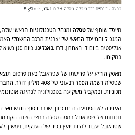
פרצה שבינתיים כבר טופלה. טסלה. צילום: נאדג, BigStock
מייסד שותף של
טסלה
ומנהל הטכנולוגיות הראשי שלה,
המנכ"ל והמייסד הראשי של יצרנית הרכב החשמלי האמר
אנליסטים ביום ד' האחרון.
דרו באגלינו
במקומו.
מאסק הודיע על פרישתו של שטראובל בעת פרסום תוצאות
שטסלה רשמה הפסד רבעוני של 8
מכוניות, ובמקביל משקיעה בטכנולוגיה לנהיגה אוטונומית
העזיבה לא הפתיעה רבים כיוון, שכבר בסוף חודש מאי די
נוכחותו של שטראובל במטה טסלה בחצי השנה הקודמת 
שטראובל יעבור להיות יועץ בכיר של הענקית, וימשיך ל