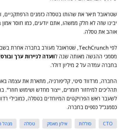
שטראובל תיאר את שהותו בטסלה כזמנים הרפתקניים, והו
יבינו שזה לא חלק ממשהו, אתם יודעים, כמו חוסר אמון ב
אוהב את טסלה.
לפי TechCrunch, שטראובל מעורב בחברה אחרת בשם
מסמכי ההגשה מאותה שנה ל
וועדה לניירות ערך ובור
בחברה עמדה על 2 מיליון דולר.
החברה, מרדווד סיטי, קליפורניה, מתארת את עצמה בא
תהליכים למיחזור חומרים, ייצור מחדש ושימוש חוזר". 
לשעבר ראש הפרויקטים המיוחדים בטסלה, כמובילי רדווד 
כסמנכ"ל כספים בחברה.
CTO
סוללות
אילון מאסק
טסלה
מנהל ה