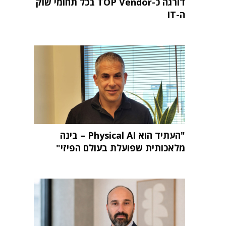
דורגה כ-TOP Vendor בכל תחומי שוק
ה-IT
"העתיד הוא Physical AI – בינה
מלאכותית שפועלת בעולם הפיזי"