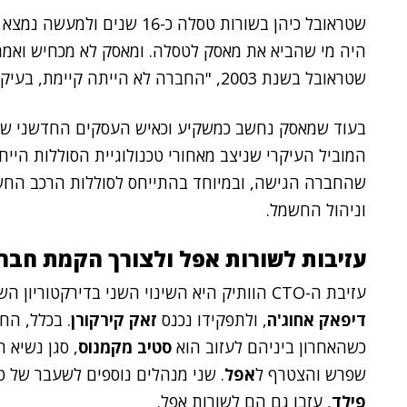
שטראובל כיהן בשורות טסלה כ-6
היה מי שהביא את מאסק לטסלה. ומאסק לא מכחיש ואמר
שטראובל בשנת 2003, "החברה לא הייתה קיימת, בעיקרון".
בעוד שמאסק נחשב כמשקיע וכאיש העסקים החדשני שע
המוביל העיקרי שניצב מאחורי טכנולוגיית הסוללות היי
שהחברה הגישה, ובמיוחד בהתייחס לסוללות הרכב החשמל
וניהול החשמל.
עזיבות לשורות אפל ולצורך הקמת חברת
עזיבת ה-CTO הוותיק היא השינוי השני בדירקטוריון השנה: בסוף חודש ינואר, עזב סמנכ"ל הכספים,
דיפאק אחוג'ה
, ולתפקידו נכנס
זאק קירקורן
. בכלל, הח
כשהאחרון ביניהם לעזוב הוא
סטיב מקמנוס
, סגן נשיא 
שפרש והצטרף ל
אפל
. שני מנהלים נוספים לשעבר של 
פילד
, עזבו גם הם לשורות אפל.