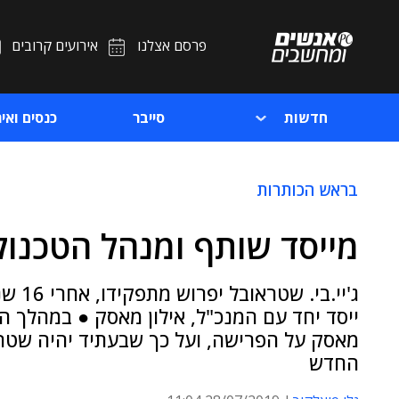
פרסם אצלנו
אירועים קרובים
חדשות
סייבר
כנסים ואיר
בראש הכותרות
מייסד שותף ומנהל הטכנול
ג'יי.
ייסד יחד עם המנכ"ל, אילון מאסק ● במהלך ה
החדש