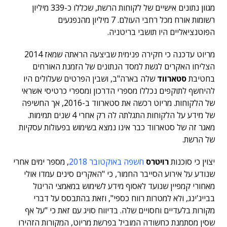
מגוון נתונים אישיים של לקוחות הרשת, שכללו כ-339 מיליון
רשומות אורח מכל רחבי העולם. 7 מיליון מהנפגעים
הפוטנציאליים היו תושבי בריטניה.
מריוט עדכנה כי חקירה פנימית שביצעה הראתה שמאז 2014
הצליחו האקרים לגשת למסד הנתונים של הזמנת האורחים
בחטיבת
סטארווד
שלה בארה"ב, ושבין הפרטים שעלולים היו
להיחשף לתוקפים נכללו מספרי הדרכון ומספרי כרטיסי אשראי
של הלקוחות. מריוט רכשה את סטארווד ב-2016, אך החשיפה
של מידע על הלקוחות התגלתה לה רק אחרי 4 שנים תמימות.
מאגר זה של סטארווד כבר אינו נמצא בשימוש בפעולות עסקיות
של הרשת.
יצוין כי סוכנות
רויטרס
חשפה באוקטובר 2018
, מספר ימים אחרי
שנודע על אירוע הסייבר החמור, כי "האקרים סינים עמדו אולי
מאחורי קמפיין שנועד לאסוף מידע לשימוש במאמצי הריגול
בבייג'ינג, ולא למטרות רווח כספי", וזאת בהתבסס על דברי
מקורות בלעדיים וחסויים שלה. בדיווח סויג עם זאת כי "על אף
שסין מסתמנת כחשודה המוביל בפרשת מריוט, המקורות הזהירו