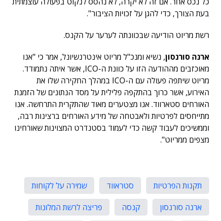
כל נכס אחר. אם זה לא יקרה, לא נהסס לנקוט בפעולה עוצמתית
בעת הצורך, כדי להגן על זכויות הציבור".
רשת מריוט הודיעה שבכוונתה לערער על הקנס.
ארנה סורנסון
, נשיא ומנכ"ל מריוט אינטרנשיונל, אמר כי "אנו
מאוכזבים מההודעה הזו על כוונת ה-ICO, אשר איתה נתמודד.
מריוט שיתפה פעולה עם ה-ICO במהלך החקירה שלו את
האירוע, אשר כרוך בהתקפה פלילית על מסד הנתונים של הזמנת
האורחים סטארווד. אנו מצטערים מאוד שהתקרית התרחשה. אנו
מתייחסים לפרטיות ולאבטחה של מידע האורחים ברצינות רבה,
וממשיכים לעבוד קשה כדי לעמוד בסטנדרט המצוינות שאורחינו
מצפים ממריוט".
תקנות הפרטיות
סטראווד
שמירה על לקוחות
ארנה סורנסון
קנסה
פריצה לרשת המלונות