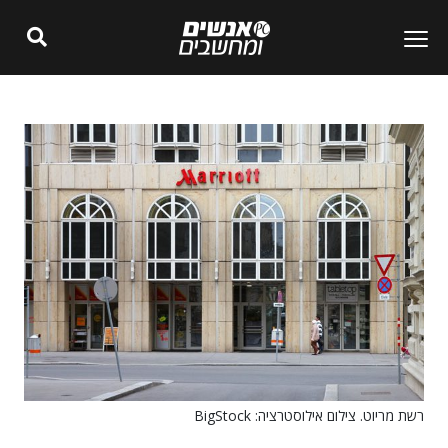
רשת מריוט. צילום אילוסטרציה: BigStock