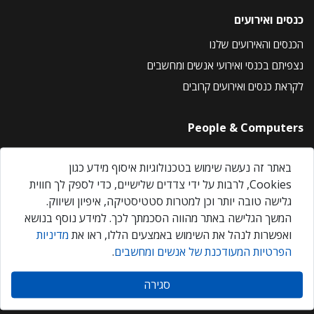
כנסים ואירועים
הכנסים והאירועים שלנו
נצפיתם בכנסי ואירועי אנשים ומחשבים
לקראת כנסים ואירועים קרובים
People & Computers
About Us
באתר זה נעשה שימוש בטכנולוגיות איסוף מידע כגון
Privacy Policy
Cookies, לרבות על ידי צדדים שלישיים, כדי לספק לך חווית
Contact Us
גלישה טובה יותר וכן למטרות סטטיסטיקה, איפיון ושיווק.
Our Events
המשך הגלישה באתר מהווה הסכמתך לכך. למידע נוסף בנושא
ואפשרות לנהל את השימוש באמצעים הללו, ראו את
מדיניות
הפרטיות המעודכנת של אנשים ומחשבים
.
אנשים ומחשבים © 2026 – כל הזכויות שמורות
סגירה
Created by