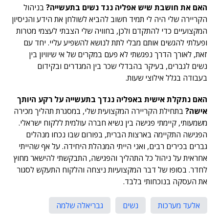
האם את חושבת שיש אפליה נגד נשים בתעשייה?
בניהול
הקריירה שלי היה לי תמיד חשוב להביא לשולחן את הידע והניסיון
המקצועיים כדי להתקדם ולכן, בחוויה שלי הצבתי לעצמי מטרות
ופעלתי להגשים אותם מבלי לתת לנושא להשפיע עליי. יחד עם
זאת, לאורך הדרך נפגשתי לא פעם במקרים של אי שיוויון בין
נשים לגברים, בעיקר בהבדלי שכר בין המגדרים ובקידום
בעבודה בגלל אילוצי שעות.
האם נתקלת אישית באפליה נגדך בתעשייה על רקע היותך
אישה?
בתחילת הקריירה המקצועית שלי, במסגרת תהליך מכירה
משמעותי, קיימתי פגישה בין נשיא חברה עולמית ללקוח ישראלי.
הפגישה התקיימה בארצות הברית, בפורום שבו נכחו מנהלים
גברים בכירים רבים, ואני הייתי המנהלת היחידה. על אף שהייתי
אחראית על ניהול כל התהליך והפגישה, התבקשתי להישאר מחוץ
לחדר. בסופו של דבר המקצועיות ניצחה והלקוח התעקש לסגור
את העסקה בנוכחותי בלבד.
אלעד מערכות
נשים
גבריאלה שלמה