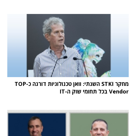
מחקר STKI השנתי: וואן טכנולוגיות דורגה כ-TOP
Vendor בכל תחומי שוק ה-IT