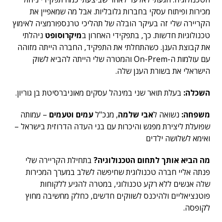
מכירות ופיתוח עסקי בחברות גלובליות. אבל מה שמאפיין את
הקריירה שלי זה בעיקר הובלה של תהליכי טרנספורמציה לאימוץ
טכנולוגיות חדשות. כך, בתפקידי האחרון ב
מיקרוסופט
ניהלתי
את קבוצת הענן. כשהתחלתי את התפקיד, החברה הייתה מזוהה
עם עולמות ה-On-Prem והמטרה שלי הייתה להביא לשוק
הישראלי את בשורת הענן שלה.
השכלה:
בעלת תואר שני במינהל עסקים מאוניברסיטת בן גוריון.
משפחה:
נשואה ל
אבי שלמה
, מנכ"ל
עמים וטעמים
– עמותה
שפועלת ליצירת מפגש והיכרות עם בני העדה הדרוזית בישראל –
ואימא לשלושה ילדים
מה הביא אותך לתחום הטכנולוגיה?
בתחילת הקריירה שלי
פנתה אליי חברה טכנולוגית שחיפשה לשלב במערך המכירות
שלה אנשים ללא רקע טכנולוגי, במטרה להגיע ללקוחות
פוטנציאליים ולהיכנס לשווקים חדשים, כחלק מחשיבה מחוץ
לקופסה.