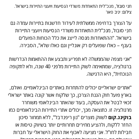
חני סובול, מנכ"לית התאחדות משרדי הנסיעות ויועצי התיירות בישראל.
צילום: יניב פאר
על הצורך בדחיפה ממשלתית לעידוד חדשנות בתיירות עמדה גם
חני סובול, מנכ"לית התאחדות משרדי הנסיעות ויועצי התיירות
בישראל. "ההתאחדות מנסה לייצג את כלל הכוחות הפועלים
בענף – כאלו שפועלים רק אונליין וגם כאלו שלא", הסבירה.
"אני מצפה שהממשלה לא תפריע ותבצע את ההתאמות הנדרשות
ברגולציה, שמתאימה לשוק התיירות מלפני 40 שנה, ולא לתקופה
הנוכחית", היא הדגישה.
"אתרים ישראליים יכולים להתחרות באתרים הבינלאומיים. ואולם,
בארץ פועל חוק הגנת הצרכן, כך שלקוח אשר קונה באתר ישראלי
זכאי לבטל את העסקה, בעוד שהאתר הבינלאומי משוחרר
מרגולציה זו. כתוצאה מכך, יכולים אתרי התיירות הבינלאומיים כמו
בוקינג.קום
לשווק מוצרים "נון ריפנדבל", ללא תמחור סיכון
החזר ללקוח, ולהציע מחירים תחרותיים יותר בשיווק טיסות או
חבילות לחו"ל. אני מציעה לאכוף את החוק הישראלי על חברות