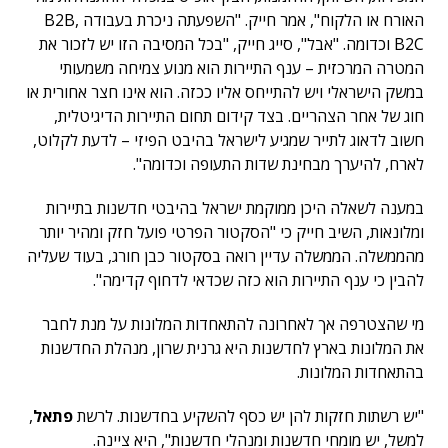
האורח או הלקוח", אמר חייק. "השפעתה ניכרת בעבודה ,B2B
B2C וכדומה. "אבל", סייג חייק, "בכל המסיבה הזו יש לזכור את
המטרה המרכזית – ענף התיירות הוא מנוע צמיחה משמעותי
במשק הישראלי ויש להתייחס אליו ככזה. הוא אינו חצר אחורית או
חוג של אחר הצהריים. בצד קידום תחום התיירות הדיגיטלית,
חשוב לדאוג לתייר שמגיע לישראל בהיבט הפיזי – לדעת לקלוט,
לארח, להיערך מבחינת שדות התעופה וכדומה".
במענה לשאלה היכן ממוקמת ישראל בהיבטי חדשנות בתיירות
ומלונאות, השיב חייק כי "הסקטור הפרטי פועל חזק ומהיר יותר
מהממשלה. הממשלה עדיין רואה בסקטור כבן חורג, בעוד שעליה
להבין כי ענף התיירות הוא כזה שכדאי לדחוף קדימה".
מי שהצטרפה אך לאחרונה להתאחדות המלונות על מנת לחבר
את המלונות בארץ לחדשנות היא גרנית שרון, מנהלת החדשנות
בהתאחדות המלונות.
"יש רשתות חזקות להן יש כסף להשקיע בחדשנות. לרשת
פתאל
,
למשל, יש מומחי חדשנות ומנהלי חדשנות", היא ציינה.