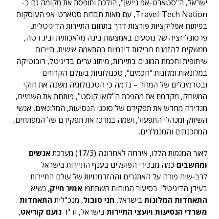
ישראל, ה"סטארט-אפ ניישן", הולכת ותופסת את מקומה גם כ-
Travel-Tech Nation, עם מאות חברות סטארט-אפ העוסקות
בפיתוח אפליקציות פורצות דרך בתחום התיירות הדיגיטלית.
פרסונליזציה של נוסעים באמצעות בינה מלאכותית וביג דטה,
ממשקים להזמנת חבילות דינמיות בהתאמה אישית, תיירות
שיתופית וחכמת המונים בתיירות, מיתוג ערים בדיגיטל, רובוטיקה
במלונאות ומלונות "חכמים", טכנולוגיות בעולם הקרוזים
ובטרמינלים של המחר – נדמה כי הטכנולוגיה משנה את חוקי
המשחק, מקדמת את מהפכת ה"לואו קוסט", פותחת את השמיים,
מגדירה מחדש את תפקידם של סוכני הנסיעות, המלונאים, אנשי
השיווק ומנהלי התפעול, ושמה במרכז את תפקידם של המפתחים,
המתכנתים והמנמ"רים.
לאור המגמות הללו, אירחה לאחרונה (17/3) מערכת
אנשים
ומחשבים
כמה מבכירי הפועלים בענף התיירות בישראל
לרב-שיח פורה על האתגרים וההזדמנויות של עולם התיירות
בעידן הדיגיטלי. בסיעור המוחות השתתפו
אמיר חייק
,
נשיא
התאחדות המלונות
בישראל
,
חני סובול
,
מנכ"לית
התאחדות
משרדי הנסיעות ויועצי התיירות
בישראל
, וד"ר
נועם קוריאט
,