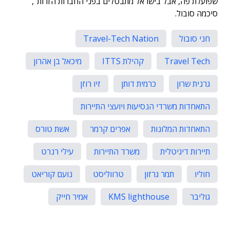
שפועלת פה, אבל בישראל מתבטלים בפני החברות הזרות",
סיכמה סובול.
חני סובול
Travel-Tech Nation
Travel Tech
קהילת ITTS
מיכאל בן אהרון
גרנית שרון
כרמית דותן
זיו רוזן
התאחדות משרדי הנסיעות ויועצי התיירות
התאחדות המלונות
אפרים קרמר
אשת טורס
תיירות דיגיטלית
משרד התיירות
עילי רנרט
חוליו
תמר גרזון
טרווליסט
נועם קוריאט
גוליבר
KMS lighthouse
אמיר חייק