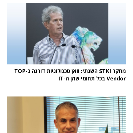
מחקר STKI השנתי: וואן טכנולוגיות דורגה כ-TOP
Vendor בכל תחומי שוק ה-IT