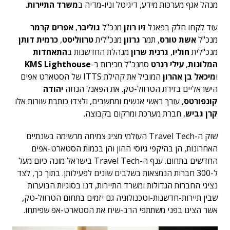
מנהל אגף מערכות מידע, דיגיטל וניו-מדיה ב
משרד התיירות
.
עוד לקחו חלק בפאנל
זיו רוזן
מנכ"ל
גוליבר
,
אפרים קרמר
מנכ"ל
אשת טורס
, תמר
גרזון
מנכ"לית
טרווליסט
,
כרמית דותן
מנכ"לית
חוליו
,
גרנית שרון
מנהלת החדשנות ב
התאחדות
המלונות
,
עילי רנרט
סמנכ"ל מכירות ב-
KMS Lighthouse
ו
מיכאל בן אהרון
המוביל את קהילת ITTS של הסטארט אפים
הישראליים בזירת הטרוול-טק. את הפאנל הנחה
יהודה
קונפורטס
, עורך ראשי אנשים ומחשבים, ולצדו כותבת שורות אלו
קרן גביש
, חברת מערכת ומרקום בקבוצה.
שוק ה-Travel Tech העולמי מציג צמיחה מרשימה בשנתיים
האחרונות, הן בהיקפי גיוסי ההון והן בכמות הסטארט-אפים
החדשים בתחום. ענף ה-Travel Tech בישראל מונה כיום מעל
ל-300 חברות הנמצאות בשלבים שונים לפעילותן. בתוך כך, לצד
נציגי החברות הגדולות ומשרד התיירות, דנו בסוגיות הבוערות
שבין תיירות-חדשנות-וטכנולוגיה גם יזמים בתחום הטרוול-טק,
אשר הציגו בפני משתתפי הרב-שיח את הסטארט-אפ שפיתחו.