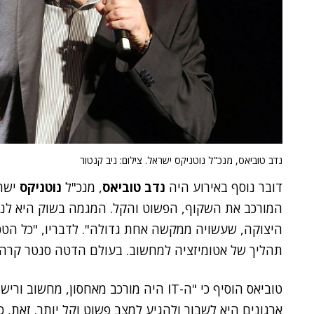
נדב טוביאס, מנכ"ל נוטניקס ישראל. צילום: ניב קנטור
דובר נוסף באירוע היה
נדב טוביאס
, מנכ"ל
נוטניקס
ישרא
המורכב את השקוף, הפשוט והקל. המגמה בשוק היא לנפ
היצוקה, שעשויה ממקשה אחת גדולה". לדבריו, "כל הטכ
תהליך של אטומיזציה למחשוב. בעולם הדטה סנטר קרה 
טוביאס הוסיף כי "ה-IT היה מורכב מאחסון
ארגונים היא לשבור ולהגיע למצב פשוט וקל יותר. זאת, כי