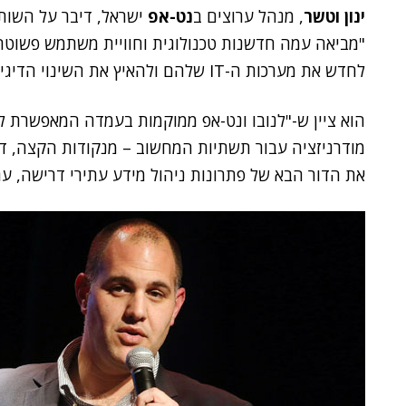
ינון וטשר
, מנהל ערוצים ב
נט-אפ
ישראל, דיבר על השותפ
"מביאה עמה חדשנות טכנולוגית וחוויית משתמש פשוטה 
לחדש את מערכות ה-IT שלהם ולהאיץ את השינוי הדיגיטלי שאותו הם עוברים".
הוא ציין ש-"לנובו ונט-אפ ממוקמות בעמדה המאפשרת ל
מודרניזציה עבור תשתיות המחשוב – מנקודות הקצה, דר
את הדור הבא של פתרונות ניהול מידע עתירי דרישה, עם