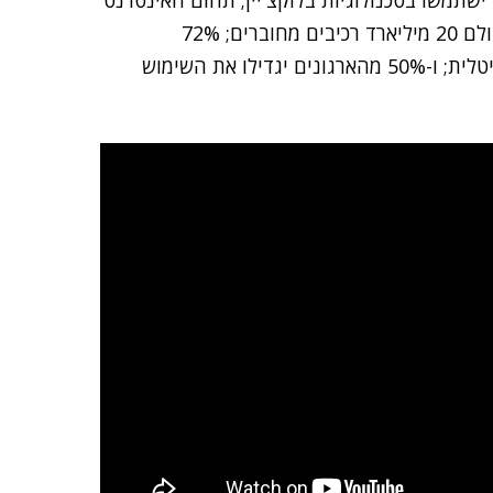
קריים: "עד 2020, 27% מהארגונים ישתמשו בטכנולוגיות בלוקצ'יין; תחום האינטרנט
של הדברים יצמח ב-30% ובאותה השנה יהיו ברחבי העולם 20 מיליארד רכיבים מחוברים; 72%
מהארגונים ישקיעו בשנתיים הבאות בטרנספורמציה דיגיטלית; ו-50% מהארגונים יגדילו את השימוש