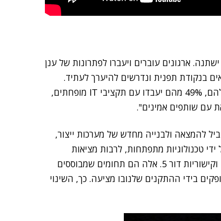
שתנה. ארגונים עוברים ויעברו לפתרונות של ענן
חנו נמצאים בנקודת תפנית ונדרשים להיערך לעתיד.
52% מהארגונים ידרשו גמישות בבניית הפלטפורמות שלהם, 49% מהם יעבדו עם תקציבי IT מופחתים,
יוביל להמצאה ולבנייה מחדש של מערכות ייצור,
ידי טכנולוגיות מתפתחות, לרבות מציאות
רבודה, בינה מלאכותית, אינטרנט של הדברים, בלוקצ'יין וקישוריות דור 5. אלה הם תחומים שמבוססים
קים בידי ההתקנים שלנובו מציעה. כך, השינוי