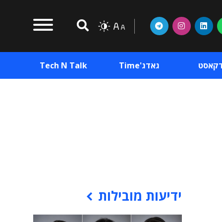
דקאסט
גאדג'Time
Tech N Talk
וכן פרסומי
תוכן פרסומי
וכן פרסומי
ידיעות מובילות