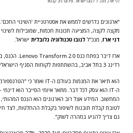
דני ארז, מנכ''ל לנובו ישראל. צילום: ניב קנטור
"ארגונים נדרשים לממש את אסטרטגיית 'השינוי החכם'.
מקצה לקצה, המציעה תכונות חכמות, שמובילות לשינוי 
דני ארז
, מנכ"ל
לנובו טכנולוגיה גלובלית
ישראל.
ארז דיבר בפתח כנס Lenovo Transform 2.0. הכנס, בהפקת
רדינג 3 בתל אביב, בהשתתפות לקוחות הסניף הישראלי של החברה ושותפיה העסקיים.
הוא תיאר את המגמות בעולם ה-T
ה-IT הוא עסק לכל דבר. מתאר איומי הסייבר הוא דינמ
המחשוב. המידע אצל רוב הארגונים הוא הנכס המהותי, ו
לטובת קבלת תובנות לשיפור בקבלת ההחלטות, לצד חיזוי 
גם צריך להגיע במהרה לשוק".