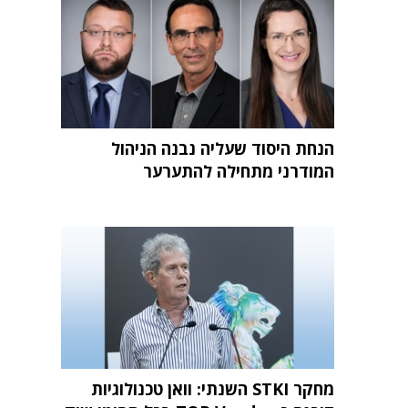
הנחת היסוד שעליה נבנה הניהול
המודרני מתחילה להתערער
מחקר STKI השנתי: וואן טכנולוגיות