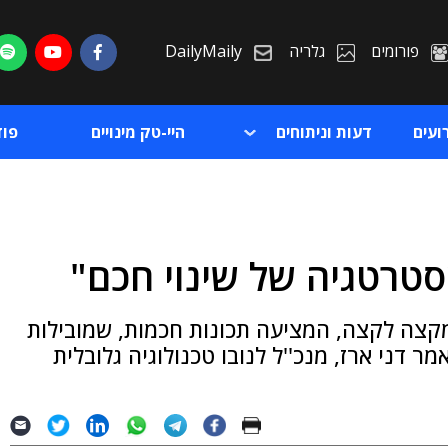
פורומים
גלריה
DailyMaily
ועים
דעות וניתוחים
היי-טק מינויים
פו
טרטגיה של שינוי חכם"
ת
קצה לקצה, המציעה תכונות חכמות, שמובילות
ת
 דני ארז, מנכ''ל לנובו טכנולוגיה גלובלית