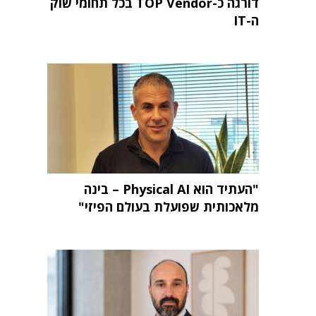
דורגה כ-TOP Vendor בכל תחומי שוק
ה-IT
"העתיד הוא Physical AI – בינה
מלאכותית שפועלת בעולם הפיזי"