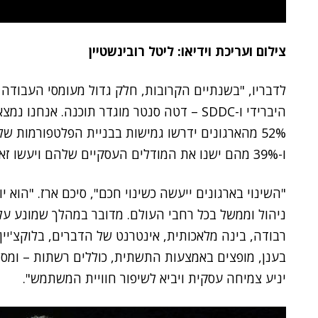
צילום ועריכת וידיאו: ליטל רובינשטיין
לדבריו, "בשנתיים הקרובות, חלק גדול מעומסי העבודה י
היברידי ו-SDDC – דטה סנטר מוגדר תוכנה. אנ
ו-39% מהם ישנו את המודלים העסקיים שלהם ויעשו זאת עם שותפים אמינים".
"השינוי בארגונים ייעשה כשינוי חכם", סיכם ארז. "הוא 
ניהול וממשל בכל רחבי העולם. מדובר במהלך שמונע על 
בענן, מופצים באמצעות התשתית, כוללים רשתות – ומסופ
יניע צמיחה עסקית ויביא לשיפור חוויית המשתמש".