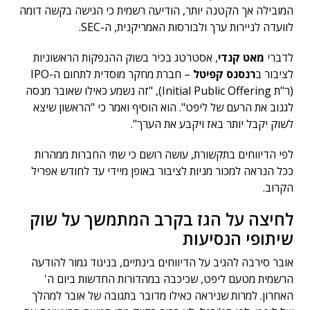
המובילה אך הקטנה יותר, הודיעה רשמית כי הגישה בקשה דומה
לוועדה לניירות ערך ולבורסות האמריקנית, ה-SEC.
לדברי
מאט קנדי
, אסטרטג בכיר בשוק ההנפקות הראשוניות
לציבור ב
רנסנס קפיטל
– חברת מחקר מוסדית לתחום ה-IPO
(ר"ת Initial Public Offering), "זה נשמע כאילו שאובר מנסה
לגנוב את הרעם של ליפט". הוא הוסיף ואמר כי "הראשון שיצא
לשוק יקבל יותר באז ויקבע את הערך".
לפי הדיווחים בתקשורת, עושה רושם כי שתי החברות ממהרות
ככל הנראה למכור מניות לציבור באופן מיידי עד לחודש אפריל
הקרוב.
לחיצה על הגז בקרב המתמשך על שוק
שיתופי הנסיעות
אובר סירבה להגיב על הדיווחים בינתיים, בניגוד גמור להודעה
הרשמית מטעם ליפט, שכיכבה במהדורות החדשות ביום ה'
האחרון. למרות שניראה כאילו מדובר בתגובה של אובר למהלך