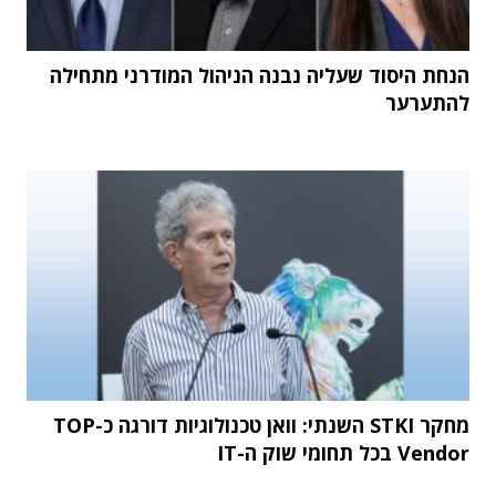
הנחת היסוד שעליה נבנה הניהול המודרני מתחילה
להתערער
מחקר STKI השנתי: וואן טכנולוגיות דורגה כ-TOP
Vendor בכל תחומי שוק ה-IT