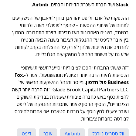
Slack
ושל חברת השכרת הדירות והבתים,
Airbnb
.
ההנפקות של אובר וליפט יהוו אבן בוחן לתיאבון של המשקיעים
לתחום של שיתוף ההסעות – שהפך לפופולרי מאוד, ולרווחי
במיוחד, בשנים האחרונות מאז חדירתו לזירת התחבורה. המרוץ
בין אובר לליפט על ההנפקות לציבור בשנה הבאה מבטיח
להרחיב את היריבות שלהן לא רק על ההצלחה בקרב לקוחות
אלא גם על תשומת הלב של המשקיעים הגלובליים.
"זה ששתי החברות יהפכו לציבוריות יסייע לתעשיית שיתופי
הנסיעות להיות הרבה יותר רציונלית וממושמעת", אמר ל-
.Fox
Business
פול הדסון
, מייסד ומנהל ההשקעות הראשי של
Glade Brook Capital Partners LLC. "זה הרבה יותר קשה
להצית כסף באש כחברה ציבורית שעומדת בבדיקת השווקים
הציבוריים", הוסיף הדסון שאמר שתכניות ההנפקה של ליפט
ואובר יפעילו לחץ נוסף על חברות סטארט-אפ אחרות להיכנס
לבורסה כחברות ציבוריות.
וול סטריט ג'ורנל
Airbnb
אובר
ליפט