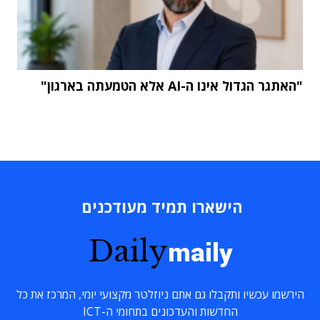
"האתגר הגדול אינו ה-AI אלא הטמעתה בארגון"
הישארו תמיד מעודכנים
Daily
maily
הירשמו עכשיו ותקבלו גם אתם ניוזלטר מקצועי יומי, המרכז את כל
החדשות והעדכונים בתחומי ה-ICT