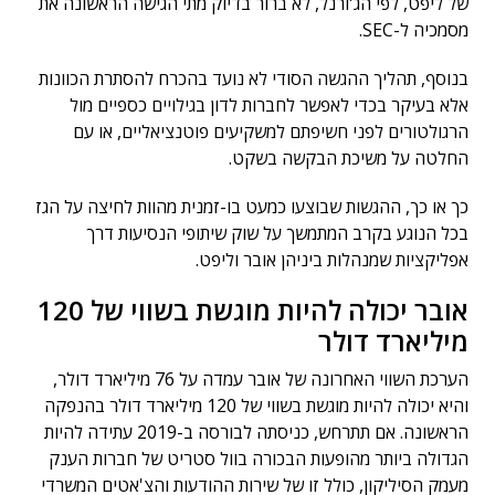
של ליפט, לפי הג'ורנל, לא ברור בדיוק מתי הגישה הראשונה את
מסמכיה ל-SEC.
בנוסף, תהליך ההגשה הסודי לא נועד בהכרח להסתרת הכוונות
אלא בעיקר בכדי לאפשר לחברות לדון בגילויים כספיים מול
הרגולטורים לפני חשיפתם למשקיעים פוטנציאליים, או עם
החלטה על משיכת הבקשה בשקט.
כך או כך, ההגשות שבוצעו כמעט בו-זמנית מהוות לחיצה על הגז
בכל הנוגע בקרב המתמשך על שוק שיתופי הנסיעות דרך
אפליקציות שמנהלות ביניהן אובר וליפט.
אובר יכולה להיות מוגשת בשווי של 120
מיליארד דולר
הערכת השווי האחרונה של אובר עמדה על 76 מיליארד דולר,
והיא יכולה להיות מוגשת בשווי של 120 מיליארד דולר בהנפקה
הראשונה. אם תתרחש, כניסתה לבורסה ב-2019 עתידה להיות
הגדולה ביותר מהופעות הבכורה בוול סטריט של חברות הענק
מעמק הסיליקון, כולל זו של שירות ההודעות והצ'אטים המשרדי