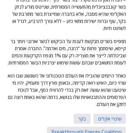
בשר קונבנציונלית מהתעשייה המסורתית, שגייטס מודע לנזק
האקלימי שהיא מסבה, אלא בחברה שמייצרת בשר מתורבת של
בקר, עוף וברווז ישירות מתאי גזע – ללא צורך להרביע, לגדל או
לשחוט חיות.
ממפיס בשרים מבקשת לענות על הביקוש לבשר אורגני ויותר בר
קיימא, שיסתמך פחות על "הזנה, מים ואדמה". החברה אומרת
שביכולתה לייצר את מוצריה רק עם 1% מנפח הקרקעות והמים
לעומת המשאבים שבהם עושות שימוש יצרניות הבשר המסורתיות.
כאחד היזמים שהובילו את העולם הטכנולוגי אל השגשוג שבו הוא
שרוי כיום, האיש רואה קדימה, ובאופן פורץ דרך ומעמיק. יהיו מי
שיטענו שהוא עושה זאת רק בכדי להרוויח כסף, אבל לנוכח
הפרסומים וההתבטאויות שלו בנושא, נדמה שהוא באמת רוצה גם
לתקן את העולם.
שינויי אקלים
בקר
Breakthrough Energy Coalition