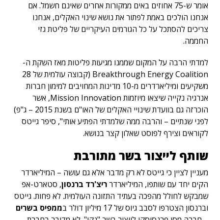
אומר ש-75 אחוזים באים ממקורות אחרים שאינם חשמל. אם
אנחנו הולכים באמת לפתור את נושא שינוי האקלים, אנחנו
צריכים להסתכל על כל הגורמים העיקריים של פליטת גזי
החממה.
למדתי הרבה על המקום שממנו מגיעות פליטות מאז השקת ה-
Breakthrough Energy Coalition (קבוצה עולמית של 28
משקיעים ומיליארדרים מ-10 מדינות המחויבים למימון חברות
אנרגיה נקייה שיצאו מיוזמות Mission Innovation, אשר
הוכרזה גם בוועדת שינויי האקלים של האו"ם בשנת 2015 – ג"פ)
לפני שנתיים – והרבה ממה שלמדתי הפתיע אותי", סיפר גייטס
לקוראים וצירף לפוסט שאלון קצר בנושא.
שותף לייצור בשר מתורבת
מעניין לציין כי גייטס לא רק מדבר אלא גם עושה – המיליארדר
הקים יחד עם שותפו, המיליארדר
ריצ'רד ברנסון
,
סטארט-אפ
שמבקש לחולל מהפכה בעתיד התזונה העולמית. לא פחות. גייטס
וברנסון הצטרפו לסבב גיוס של 17 מיליון דולר ב
ממפיס בשרים
– חברה מסן פרנסיסקו לייצור בשר "נקי". לא מדובר בחברת