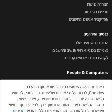
הצהרת נגישות
מדיניות הפרטיות
אפליקציה אנשים ומחשבים
כנסים ואירועים
הכנסים והאירועים שלנו
נצפיתם בכנסי ואירועי אנשים ומחשבים
לקראת כנסים ואירועים קרובים
People & Computers
About Us
באתר זה נעשה שימוש בטכנולוגיות איסוף מידע כגון
Privacy Policy
Cookies, לרבות על ידי צדדים שלישיים, כדי לספק לך חווית
Contact Us
גלישה טובה יותר וכן למטרות סטטיסטיקה, איפיון ושיווק.
Our Events
המשך הגלישה באתר מהווה הסכמתך לכך. למידע נוסף בנושא
ואפשרות לנהל את השימוש באמצעים הללו, ראו את
מדיניות