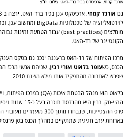
אורגד קמחי, ארכיטקט בכיר ברד-האט. צילום: יח"צ
גם
אורגד קמחי
לוירטואליזציה של טכנולוגי
הקונטיינר של רד-האט.
מרכז הפיתוח של רד-האט ברעננה יככב גם בטקס הענקת
הכנס, כש
עופר בלאוט
ו
אורי רבין
, שניהם אנשי מרכז הפ
שפרש לאחרונה מהתפקיד אותו מילא משנת 2010.
פרס ההצטיינות, שנבחרו מתוך 
בארוחת ערב חגיגית שתתקיים במהלך הכנס בסן פרנסיס