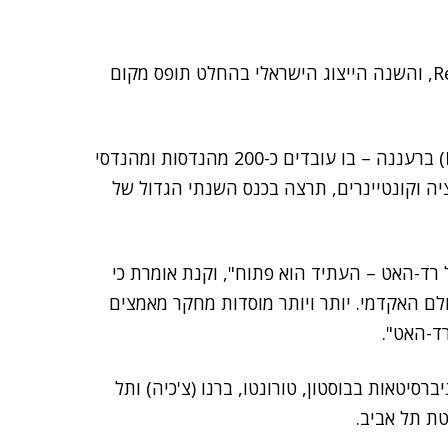
השבוע יתקיים בסן פרנסיסקו ה-Red Hat Summit 2018, והשנה הייצוג הישראלי בהחלט תופס מקום
(Red Hat) ברעננה – בו עובדים כ-200 מהנדסות ומהנדסי
יה וקונטיינרים, תרצה בכנס השנתי הגדול של
ד-האט – העתיד הוא פתוח", וקנת אומרת כי
ולם האקדמי. יותר ויותר מוסדות מחקר מאמצים
ד-האט".
יטאות בבוסטון, טורונטו, ברנו (צ'כיה) ותל
ת תל אביב.