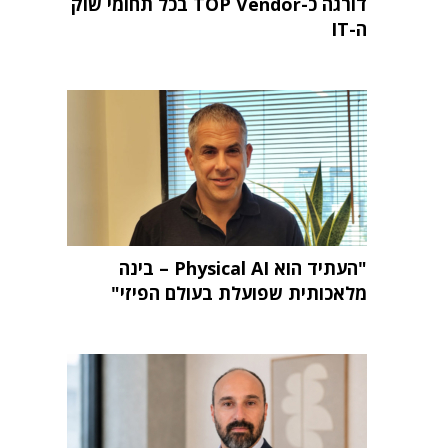
דורגה כ-TOP Vendor בכל תחומי שוק
ה-IT
"העתיד הוא Physical AI – בינה
מלאכותית שפועלת בעולם הפיזי"