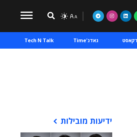
דקאסט
גאדג'Time
Tech N Talk
וכן פרסומי
תוכן פרסומי
וכן פרסומי
ידיעות מובילות