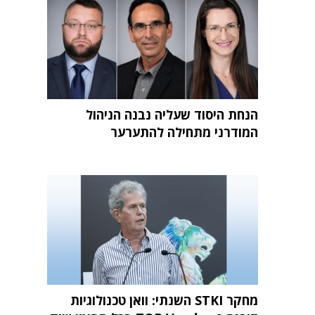
הנחת היסוד שעליה נבנה הניהול
המודרני מתחילה להתערער
מחקר STKI השנתי: וואן טכנולוגיות