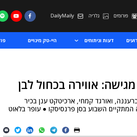
פורומים
גלריה
DailyMaily
ועים
דעות וניתוחים
היי-טק מינויים
פו
ת
עננה, ואורגד קמחי, ארכיטקט ענן בכיר
ת
המתקיים השבוע בסן פרנסיסקו ● עופר בלאוט