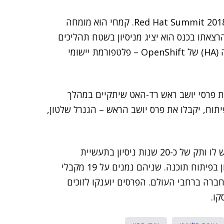
, ארכיטקט ענן בכיר ברד-האט, ירצה ב-Red Hat Summit 2018. קמחי הוא מומחה
ות BigData ומחשוב ענן, ובהרצאתו בכנס הוא יציג מניסיון בשטח תהליכים
מומלצים (best practices) עבור הטמעת זמינות גבוהה (HA) של OpenShift – פלטפורמת יישומי
 פרסי יושב ראש רד-האט שיתקיים במהלך
יתוח, יקבלו את פרס יושב הראש – הגנרל שלטון,
בלאוט הוא מנהל הבטחת איכות (QA) במרכז הפיתוח, ויש לו ותק של כ-20 שנות ניסיון בתעשיית
ההיי-טק. רבין היא מהנדסת תוכנה בעל כ-15 שנות ניסיון בפיתוח תוכנה. שניהם נמנים על 19 מקבלי
300 מועמדים מעובדי החברה ברחבי העולם. הפרסים יוענקו לזוכים
קו.