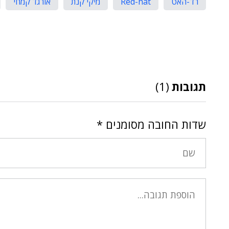
רד-האט
Red-hat
מיקי קנת
אורגד קמחי
תגובות
(1)
שדות החובה מסומנים
*