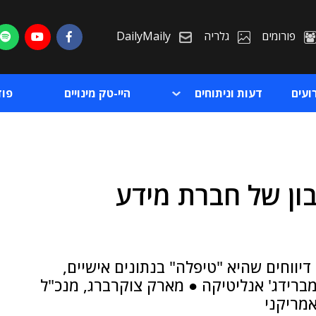
פורומים
גלריה
DailyMaily
ועים
דעות וניתוחים
היי-טק מינויים
פו
ן של חברת מידע
ת
ת
קנדית AIQ באה לנוכח דיווחים שהיא "טיפלה" בנתונים אישיים,
ברידג' אנליטיקה ● מארק צוקרברג, מנכ"ל
אמריקני