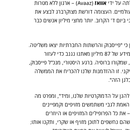
ה על ידי
אוואז
(Avaaz) – ארגון ללא מטרות
עולמיים. העצומה דורשת מצוקרברג לבצע את
ביום ד' הקרוב. יותר מחצי מיליון אנשים כבר
כי "פייסבוק והרשתות החברתיות יצאו משליטה.
רבע מיליארד פרופילים בפייסבוק הם פרופילים מזויפים! מידע של 87 מיליון מאתנו נגנב כדי לעזור
שמקורו ברוסיה. ברגע היסטורי, מנכ"ל פייסבוק,
יקני. זו ההזדמנות שלנו להכריח את הממשלה
גן הזה".
 להגן על הדמוקרטיות שלנו, ומיד", ומפרט מה
האמת לגבי משתמשים מזויפים וקמפיינים
 את כל הפרופילים המזויפים או היוזרים
הם נחשפים לתוכן מזויף או שקרי, ותקנו אותו;