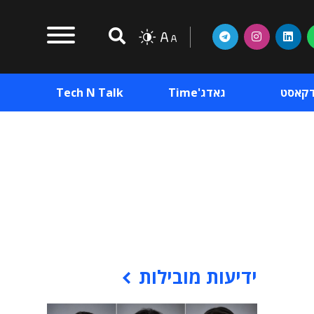
דקאסט
גאדג'Time
Tech N Talk
וכן פרסומי
תוכן פרסומי
וכן פרסומי
ידיעות מובילות