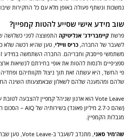
נמשכות ונשתף פעולה באופן מלא עם כל החקירות שיבוצע
שוב מידע אישי שסייע להטות קמפיין?
פרשת
קיימברידג' אנליטיקה
התפוצצה לפני כשלושה שב
לשעבר של החברה,
כריס וויילי
, טען שהיא רכשה שלא כדי
משתמשי פייסבוק וחבריהם. החברה השתמשה במידע זה,
ספציפיים ולנסות להטות את אופי בחירתם לנשיאות ארצות הברית ב-6
פי החשד, היא עשתה זאת תוך ניצול תקוותיהם ופחדיה
שלהם ומהמענה שלהם לשאלון שבאמצעותו השיגה החב
(שהם כ-2.7 מיליון 
מגבלות הקמפיין.
שה'מיר סאני
, מתנדב לשעבר