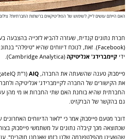
האם הייתם עושים לייק לשימוש של הפוליטיקאים ברשתות החברתיות? צילום: lterk, BigStock
חברת נתונים קנדית, שעזרה להביא לזכייה בהצבעה בע
(Facebook). זאת, לנוכח דיווחים שהיא "טיפלה"
ידי
קיימברידג' אנליטיקה
(Cambridge Analytica).
פייסבוק טענה שהשעתה את החברה,
AIQ
את הקישורים של החברה לקיימברידג' אנליטיקה ולחב
החברתית שהיא בוחנת האם שתי החברות או מי מהן עש
גם בהקשר של הברקזיט.
שכתוצאה מכך קיבלה נתונים על משתמשי פייסבוק בצורה 
שהשעינו מהפלטפורמה שלנו בזמן שאנחנו חוקרים". עוד 