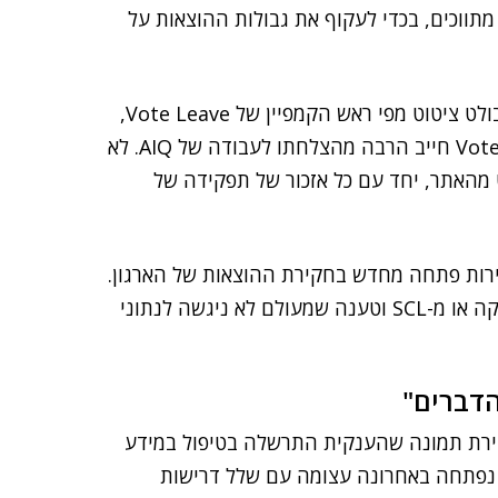
כום זה שולם דרך מתווכים, בכדי לעקוף את גבולות ההוצאות על
, שבו נכתב: "ללא ספק, קמפיין Vote Leave חייב הרבה מהצלחתו לעבודה של AIQ. לא
ט מהאתר, יחד עם כל אזכור של תפקידה של
ת הבחירות פתחה מחדש בחקירת ההוצאות של הארגון.
AIQ מכחישה שהייתה אי פעם חלק מקיימברידג' אנליטיקה או מ-SCL וטענה שמעולם לא ניגשה לנתוני
הדברים"
ירת תמונה שהענקית התרשלה בטיפול במידע
 נפתחה באחרונה עצומה עם שלל דרישות