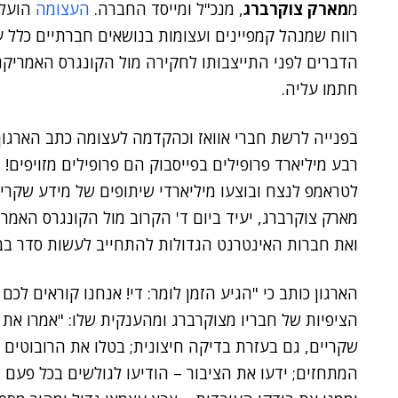
מ
מארק צוקרברג
, מנכ"ל ומייסד החברה.
העצומה
הועלת
רווח שמנהל קמפיינים ועצומות בנושאים חברתיים כלל 
הדברים לפני התייצבותו לחקירה מול הקונגרס האמריקני 
חתמו עליה.
בפנייה לרשת חברי אוואז וכהקדמה לעצומה כתב הארגון 
לטראמפ לנצח ובוצעו מיליארדי שיתופים של מידע שקרי, 
מארק צוקרברג, יעיד ביום ד' הקרוב מול הקונגרס האמר
ואת חברות האינטרנט הגדולות להתחייב לעשות סדר בבל
הארגון כותב כי "הגיע הזמן לומר: די! אנחנו קוראים לכם
הציפיות של חבריו מצוקרברג ומהענקית שלו: "אמרו את 
שקריים, גם בעזרת בדיקה חיצונית; בטלו את הרובוטים –
המתחזים; ידעו את הציבור – הודיעו לגולשים בכל פעם ש