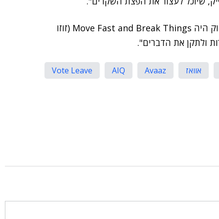
יק, שיוכל לעצור את הפצת השקרים".
את הפנייה שלו מסכם הארגון בדברים: "המוטו של פייסבוק היה Move Fast and Break Things (זוזו
רות ולתקן את הדברים".
אוואז
Avaaz
AIQ
Vote Leave