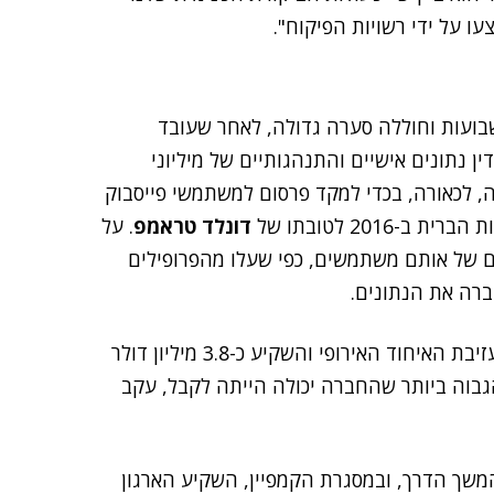
ו על ידי רשויות הפיקוח".
ועות וחוללה סערה גדולה, לאחר שעובד
ן נתונים אישיים והתנהגותיים של מיליוני
 לכאורה, בכדי למקד פרסום למשתמשי פייסבוק
201 לטובתו של
דונלד טראמפ
. על
ם של אותם משתמשים, כפי שעלו מהפרופילים
רה את הנתונים.
Vote Leave הוא ארגון שניהל קמפיין להצבעה לטובת עזיבת האיחוד האירופי והשקיע כ-3.8 מיליון דולר
פאונד) בשירותיה של AIQ – הסכום הגבוה ביותר שהחברה יכולה הייתה לקבל, עקב
 ב-Vote Leave, טען שבהמשך הדרך, ובמסגרת הקמפיין, השקיע הארגון