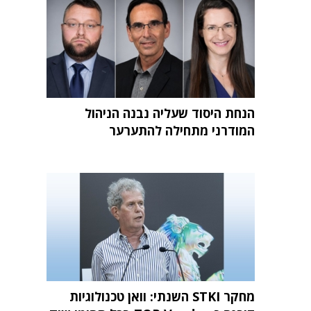
הנחת היסוד שעליה נבנה הניהול
המודרני מתחילה להתערער
מחקר STKI השנתי: וואן טכנולוגיות