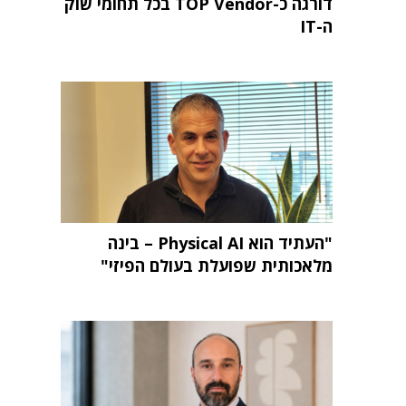
דורגה כ-TOP Vendor בכל תחומי שוק
ה-IT
"העתיד הוא Physical AI – בינה
מלאכותית שפועלת בעולם הפיזי"