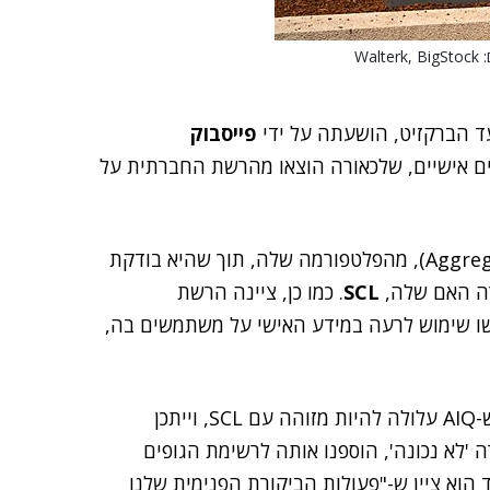
Wa
ד הברקזיט, הושעתה על ידי
פייסבוק
 בנתונים אישיים, שלכאורה הוצאו מהרשת החברתית על
(ר"ת AggregateIQ), מהפלטפורמה שלה, תוך שהיא בודקת
רה האם שלה,
SCL
. כמו כן, ציינה הרשת
ו שימוש לרעה במידע האישי על משתמשים בה,
דובר מטעם פייסבוק אמר כי "לאור הדיווחים האחרונים ש-AIQ עלולה להיות מזוהה עם SCL, וייתכן
'לא נכונה', הוספנו אותה לרשימת הגופים
הוא ציין ש-"פעולות הביקורת הפנימית שלנו