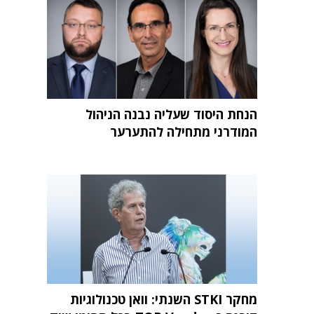
הנחת היסוד שעליה נבנה הניהול
המודרני מתחילה להתערער
מחקר STKI השנתי: וואן טכנולוגיות