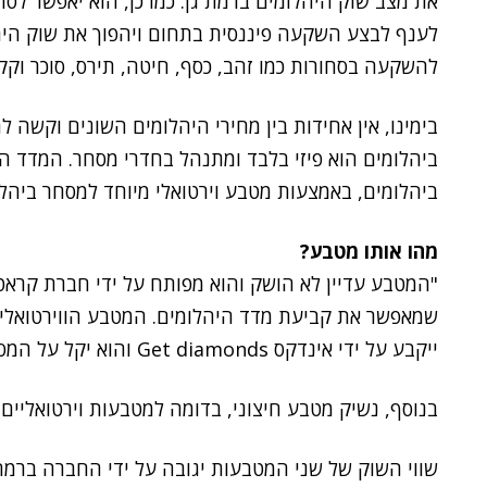
את מצב שוק היהלומים ברמת גן. כמו כן, הוא יאפשר לס
לענף לבצע השקעה פיננסית בתחום ויהפוך את שוק היהל
להשקעה בסחורות כמו זהב, כסף, חיטה, תירס, סוכר וקק
בימינו, אין אחידות בין מחירי היהלומים השונים וקשה 
ביהלומים הוא פיזי בלבד ומתנהל בחדרי מסחר. המדד ה
ביהלומים, באמצעות מטבע וירטואלי מיוחד למסחר ביהלו
מהו אותו מטבע?
"המטבע עדיין לא הושק והוא מפותח על ידי חברת קרא
שמאפשר את קביעת מדד היהלומים. המטבע הווירטואלי יי
ייקבע על ידי אינדקס Get diamonds והוא יקל על המסחר הפנימי, בתוך ענף היהלומים והתכשיטים.
בנוסף, נשיק מטבע חיצוני, בדומה למטבעות וירטואליים א