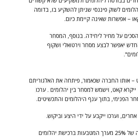
וחרים בבורסה ליהלומים ולמשקיעים שלא קשורים
ומים לשוק פיננסי שניתן להשקיע בו, בדומה
או – אפשרות שאינה קיימת כיום.
להסכים על מחיר ליחידה. בנוסף, המסחר
חדש יאפשר לבצע מסחר וירטואלי ושקוף
מים".
ט – אותו החברה שכאמור, פיתחה את האלגוריתם
קרא קאט, וישמש למסחר בין יהלומים . ערכו
חרים, וערכו ייקבע על ידי היצע וביקוש.
שווי השוק של שני המטבעות יגובה על ידי החברה ברמה של 25% מערך המטבעות ברכישת יהלומים