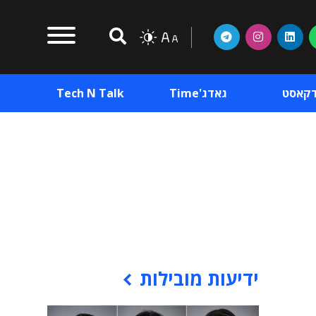
דקאסט
גאדג'Time
Tech N Talk
וכן פרסומי
תוכן פרסומי
וכן פרסומי
ידיעות מובילות