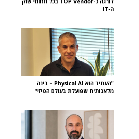
דורגה כ-TOP Vendor בכל תחומי שוק
ה-IT
"העתיד הוא Physical AI – בינה
מלאכותית שפועלת בעולם הפיזי"