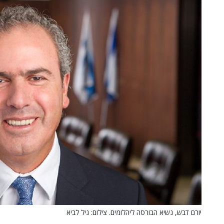
יורם דבש, נשיא הבורסה ליהלומים. צילום: גיל לביא