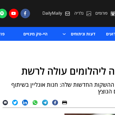
פורומים
גלריה
DailyMaily
ועים
דעות וניתוחים
היי-טק מינויים
פו
ת
 ההשקות החדשות שלה: חנות אונליין בשיתוף
ת
 הנוצץ