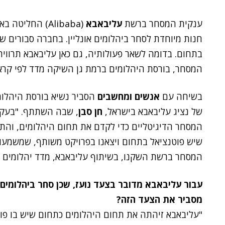
ענקית המסחר ברשת
עליבאבא
(Alibaba) החל
חנות מיוחדת לסחר ביהלומים אונליין. בחברה סבורים ש
בתחום. בדומה לשאר פעולותיה, גם כאן עליבאבא תרוו
המסחר, בורסת היהלומים ברמת גן השיקה מדד לפי קרא
בשיחה עם
אנשים ומחשבים
הסביר נשיא בורסת היהלומ
של נציג עליבאבא בישראל,
חן סבן
, שבה השתתף. "בעקב
המסחר הדיגיטליים כדי לקדם את תחום היהלומים, והת
שיש פוטנציאל בתחום ויצאנו בפרויקט משותף, שמשמעות
המסחר ברשת השקנו, בשיתוף עליבאבא, מדד יהלומים ייח
עבור עליבאבא מדובר בצעד נועז, שכן סחר ביהלומים
מסביר את הצעד הזה?
"עליבאבא זיהתה את תחום היהלומים כתחום שיש בו פו