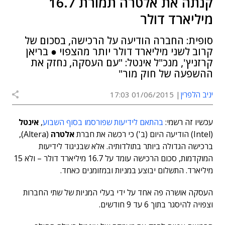
קנתה את אלטרה תמורת 16.7
מיליארד דולר
סופית: החברה הודיעה על הרכישה, בסכום של
קרוב לשני מיליארד דולר יותר מהצפוי ● בריאן
קרזניץ', מנכ"ל אינטל: "עם העסקה, נחזק את
ההשפעה של חוק מור"
יניב הלפרין
01/06/2015 17:03
עכשיו זה רשמי:
בהתאם לידיעות שפורסמו בסוף השבוע
,
אינטל
(Intel) הודיעה היום (ב') כי רכשה את חברת
אלטרה
(Altera),
ברכישה הגדולה ביותר בתולדותיה. אלא שבניגוד לידיעות
המוקדמות, סכום הרכישה עומד על 16.7 מיליארד דולר – ולא 15
מיליארד. התשלום יבוצע במניות ובמזומנים כאחד.
העסקה אושרה פה אחד על ידי בעלי המניות של שתי החברות
וצפויה להיסגר בתוך 6 עד 9 חודשים.