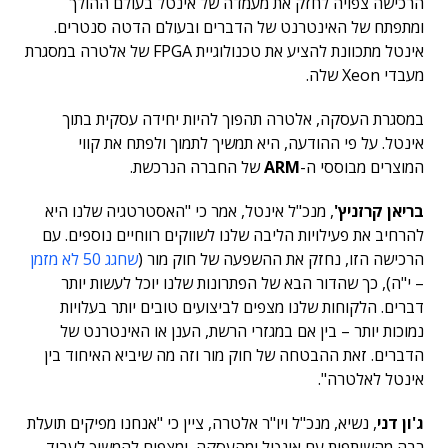
הרכישה צפויה לחזק את מעמדה של אינטל בעולם ההולך
ומתפתח של האינטרנט של הדברים ובעולם הדטה סנטרים.
אינטל מתכוונת להציע את טכנולוגיית FPGA של אלטרה במסגרת
מעבדי Xeon שלה.
במסגרת העסקה, אלטרה תהפוך להיות יחידה עסקית בתוך
אינטל. על פי ההודעה, היא תמשיך לתמוך ולפתח את קווי
המוצרים מבוססי ה-
ARM
של החברה הנרכשת.
בריאן קרזניץ'
, מנכ"ל אינטל, אמר כי "האסטרטגיה שלנו היא
להרחיב את פעילויות הליבה שלנו לשווקים רווחיים נוספים. עם
הרכישה הזו, נחזק את ההשפעה של חוק מור (
שחגג 50 לא מזמן
– י"ה), כך שהדור הבא של הפתרונות שלנו יוכל לעשות יותר
דברים. הלקוחות שלנו מצפים לביצועים טובים יותר בעלויות
נמוכות יותר – בין אם במגזרי הרשת, הענן או האינטרנט של
הדברים. זאת ההבטחה של חוק מור וזה מה שיביא האיחוד בין
אינטל לאלטרה".
ג'ון דני
, נשיא, מנכ"ל ויו"ר אלטרה, ציין כי "אנחנו מפיקים תועלת
רבה מהשותפות עם אינטל ומהעסקה, ומצפים להמשיך לעבוד