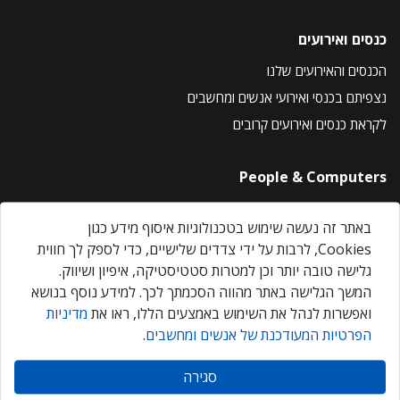
כנסים ואירועים
הכנסים והאירועים שלנו
נצפיתם בכנסי ואירועי אנשים ומחשבים
לקראת כנסים ואירועים קרובים
People & Computers
About Us
באתר זה נעשה שימוש בטכנולוגיות איסוף מידע כגון
Privacy Policy
Cookies, לרבות על ידי צדדים שלישיים, כדי לספק לך חווית
Contact Us
גלישה טובה יותר וכן למטרות סטטיסטיקה, איפיון ושיווק.
Our Events
המשך הגלישה באתר מהווה הסכמתך לכך. למידע נוסף בנושא
ואפשרות לנהל את השימוש באמצעים הללו, ראו את
מדיניות
הפרטיות המעודכנת של אנשים ומחשבים
.
אנשים ומחשבים © 2026 – כל הזכויות שמורות
סגירה
Created by