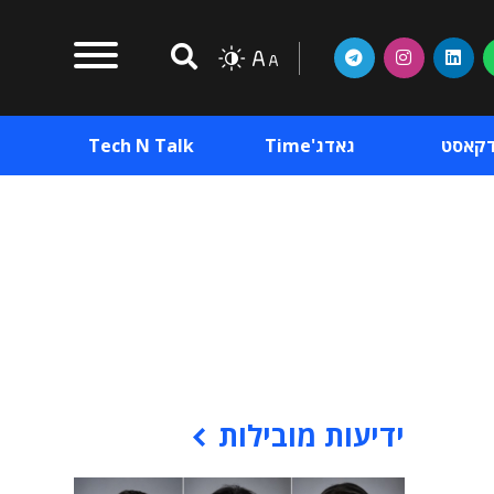
דקאסט
גאדג'Time
Tech N Talk
וכן פרסומי
תוכן פרסומי
וכן פרסומי
ידיעות מובילות