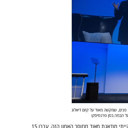
 פנים, שמקשה מאוד על קיום דיאלוג
 על הבמה בסן פרנסיסקו
"כשנאמתי בדאבוס", השיבה מזכירת המדינה לשעבר, "הייתי מודאגת מאוד מחוסר האמון הזה. עברו 15