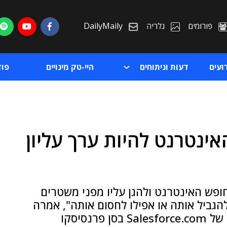
פורומים
גלריה
DailyMaily
ועים
דעות וניתוחים
היי-טק מינויים
פו
אינטרנט להיות ערך עליון
ת
ת
ופש האינטרנט ולהגן עליו מפני משטרים
הגביל אותה או אפילו לחסום אותה", אמרה
נסיסקו