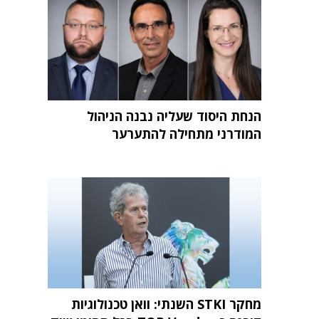
הנחת היסוד שעליה נבנה הניהול
המודרני מתחילה להתערער
מחקר STKI השנתי: וואן טכנולוגיות