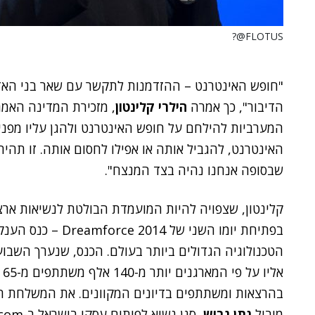
FLOTUS@?
"חופש האינטרנט – ההזדמנות לתקשר עם שאר בני האדם 
הדיבור", כך אמרה
הילרי קלינטון
, מזכירת המדינה האמר
המערביות להילחם על חופש האינטרנט ולהגן עליו מפנ
האינטרנט, להגביל אותה או אפילו לחסום אותה. זו תהי
שבסופה אנחנו נהיה בצד המנצח".
בפתיחת יומו השני של Dreamforce 2014 – כנס הענק השנתי של
אל
מוביל
נתן גביש
, סגן נשיא לפיתוח עסקי בישראל ב-Salesforce.com.