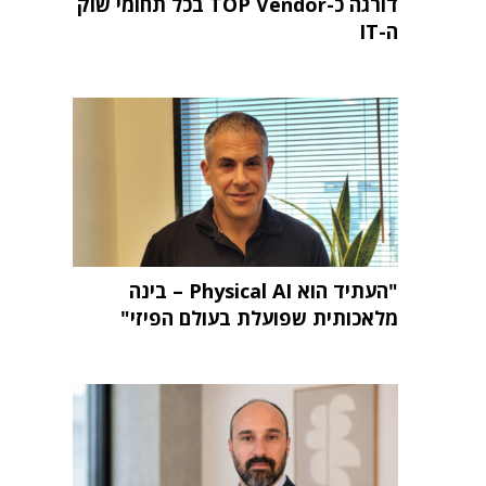
דורגה כ-TOP Vendor בכל תחומי שוק
ה-IT
"העתיד הוא Physical AI – בינה
מלאכותית שפועלת בעולם הפיזי"