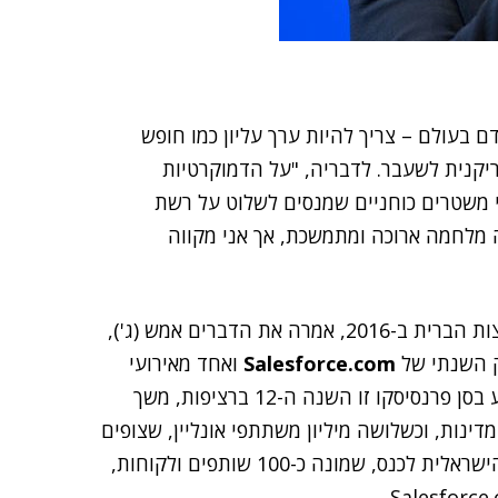
בעולם – צריך להיות ערך עליון כמו חופש
יקנית לשעבר. לדבריה, "על הדמוקרטיות
י משטרים כוחניים שמנסים לשלוט על רשת
ה מלחמה ארוכה ומתמשכת, אך אני מקווה
קלינטון, שצפויה להיות המועמדת הבולטת לנשיאות ארצות הברית ב-2016, אמרה את הדברים אמש (ג'),
Salesforce.com
ואחד מאירועי
הטכנולוגיה הגדולים ביותר בעולם. הכנס, שנערך השבוע בסן פרנסיסקו זו השנה ה-12 ברציפות, משך
יו על פי המארגנים יותר מ-140 אלף משתתפים מ-65 מדינות, וכשלושה מיליון משתתפי אונליין, שצופים
בהרצאות ומשתתפים בדיונים המקוונים. את המשלחת הישראלית לכנס, שמונה כ-100 שותפים ולקוחות,