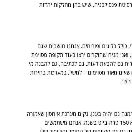
ברסיטת פנסילבניה, שיש בהן מחלקות יהדות
 כולל בלוגים ופורומים. אנחנו חושבים שגם
ואני מניח שחוקרים ירצו בעוד תקופה מסוימת
רית גם להבעת דעות, גם לכתיבה, גם להבנה מי
שאים מאוד מסוימים – למשל, במערכות בחירות
דש".
ממנה גם יהיה בענן. נקים מערכת איחסון שאמורה
להגיע מהר מאוד למאות טרה-בייט. צפי הגידול שלנו הוא 150 טרה-בייט בשנה. אנחנו משתמשים
חו גם את הקיימות של החומר והשימור שלו