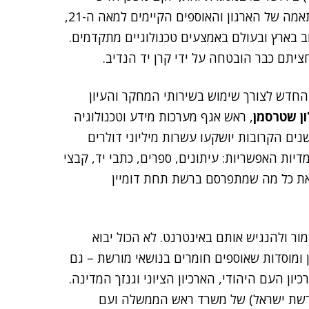
לספרייה הלאומית ליד הכנסת ויבוצעו תהליכי פיתוח והתאמה של הארגון והאוספים הקיימים למאה ה-21,
 בארץ ובעולם באמצעים טכנולוגיים מתקדמים.
בשנה למשכן החדש לצורך שימוש בשירותי המחקר והעיון
ן שטרסמן
, ראש אגף מערכות מידע וטכנולוגיה
נים הקרובות יושקעו עשרות מיליוני דולרים
יות האפשריות: עיתונים, ספרים, כתבי יד, קבצי
וכן את כל מה שמתפרסם ברשת תחת דומיין
ר ולהנגיש אותם באינטרנט. לא הכול יבוא
ן ומוסדות שאוספים חומרים בנושאי מורשת – גם
יון העם היהודי, הארכיון הציוני וגנזך המדינה.
ורשת ישראל) של משרד ראש הממשלה ועם