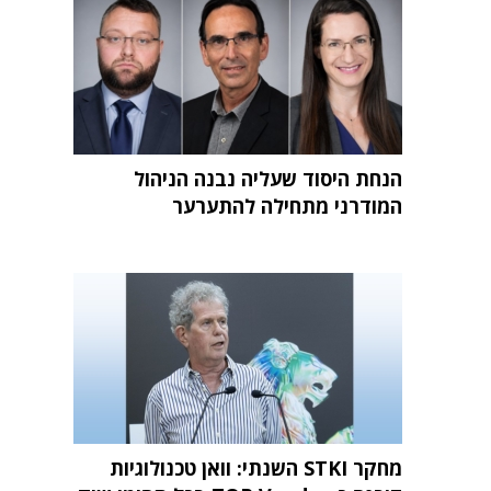
הנחת היסוד שעליה נבנה הניהול
המודרני מתחילה להתערער
מחקר STKI השנתי: וואן טכנולוגיות