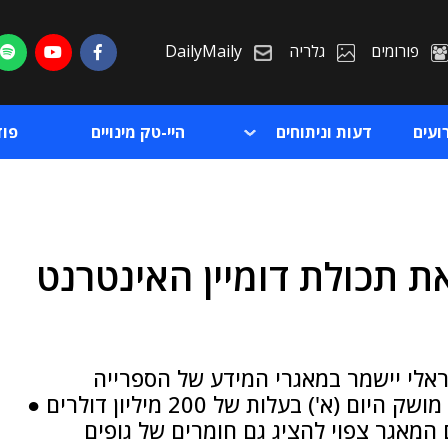
פורומים
גלריה
DailyMaily
ועים
דעות וניתוחים
היי-טק מינויים
פו
 תכולת דומיין האינטרנט
ת
ת
אלי יישמר במאגרי המידע של הספרייה
הלאומית בירושלים, שמפעל ההתחדשות שלה מושק היום (א') בעלות של 200 מיליון דולרים ●
המאגר צפוי להציג גם חומרים של גופים