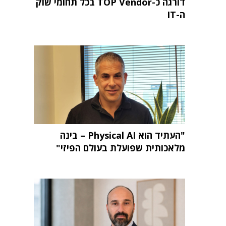
דורגה כ-TOP Vendor בכל תחומי שוק
ה-IT
"העתיד הוא Physical AI – בינה
מלאכותית שפועלת בעולם הפיזי"