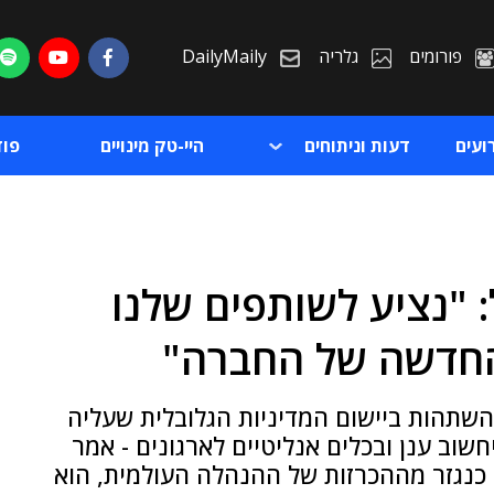
פורומים
גלריה
DailyMaily
ועים
דעות וניתוחים
היי-טק מינויים
פו
 "נציע לשותפים שלנו
ת
החדשה של החברה"
ת
השתהות ביישום המדיניות הגלובלית שעליה
ב ענן ובכלים אנליטיים לארגונים - אמר
כנגזר מההכרזות של ההנהלה העולמית, הוא