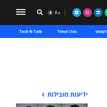
דקאסט
גאדג'Time
Tech N Talk
וכן פרסומי
תוכן פרסומי
וכן פרסומי
ידיעות מובילות