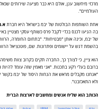
מרכזי מיחשוב ענן, אולם היא כבר מציעה שירותים שכא
העולמיים".
אחת השותפות הבולטות של יבמ בישראל היא חברת
א.מ
בה הגיעו לכנס בכדי לקבל פרס כשותף עסקי מצטיין בא
של יבמ, וכינה אותן "מבטיחות". "בתחום החומרה, הרווח
בהשמת דגש על יישומים ופתרונות. שם, פוטנציאל הרווח 
הוא ציין, כי לצורך כך, החברה תקים בקרוב צוות משימה
ברובם בעלי רקע בתכנות. "אני מאמין שזה עומד להיות 
"אנחנו מקבלים מראש את הנחות היסוד של יבמ בקשר 
ולא התאכזבנו".
הכותב הוא שליח אנשים ומחשבים לארצות הברית
יבמ
יעקב אורשיצר
IBM
א.מ.ת
אסף דוד