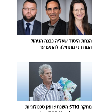
הנחת היסוד שעליה נבנה הניהול
המודרני מתחילה להתערער
מחקר STKI השנתי: וואן טכנולוגיות