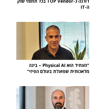
דורגה כ-TOP Vendor בכל תחומי שוק
ה-IT
"העתיד הוא Physical AI – בינה
מלאכותית שפועלת בעולם הפיזי"