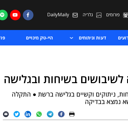
פורומים
גלריה
DailyMaily
ועים
דעות וניתוחים
היי-טק מינויים
פו
לשיבושים בשיחות ובגלישה
ת
ות, ניתוקים וקשיים בגלישה ברשת ● התקלה
ת
א נמצא בבדיקה