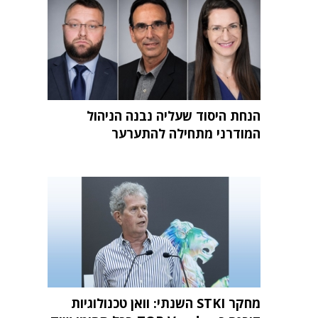
הנחת היסוד שעליה נבנה הניהול
המודרני מתחילה להתערער
מחקר STKI השנתי: וואן טכנולוגיות