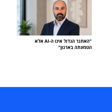
"האתגר הגדול אינו ה-AI אלא
הטמעתה בארגון"