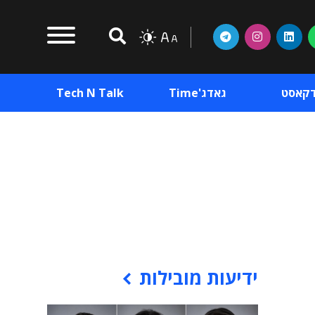
דקאסט
גאדג'Time
Tech N Talk
וכן פרסומי
תוכן פרסומי
וכן פרסומי
ידיעות מובילות