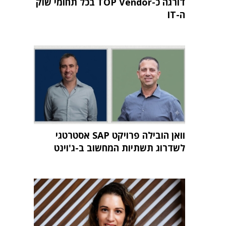
דורגה כ-TOP Vendor בכל תחומי שוק
ה-IT
וואן הובילה פרויקט SAP אסטרטגי
לשדרוג תשתיות המחשוב ב-ג'וינט