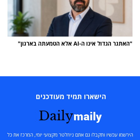
"האתגר הגדול אינו ה-AI אלא הטמעתה בארגון"
הישארו תמיד מעודכנים
Daily
maily
הירשמו עכשיו ותקבלו גם אתם ניוזלטר מקצועי יומי, המרכז את כל