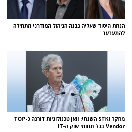
הנחת היסוד שעליה נבנה הניהול המודרני מתחילה
להתערער
מחקר STKI השנתי: וואן טכנולוגיות דורגה כ-TOP
Vendor בכל תחומי שוק ה-IT