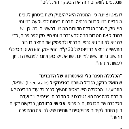
שנכנסים לוואקום הזה אלה בעיקר האנג'לים".
לוצאטו ציינה כי "המטרה היא להעניק רשת ביטחון לגופים
מוסדיים כמו קרנות פנסיה וחברות ביטוח להשקעה במיזמי
היי-טק, לצורך הגדלת מקורות המימון לתעשייה. כמו כן, יש
להגדיל את הטבות המס להעברת מיזמי היי-טק לפריפריה, כדי
להביא לפיזור גיאוגרפי וחברתי ולהפסיק את המצב בו רוב
התעשייה נמצא ברדיוס של 30 ק"מ. ההיי-טק הוא העוגן הכלכלי
החשוב ביותר שיש למדינת ישראל. יש כאן אתגר לממשלה וניתן
לעשות את זה".
"הכלכלה תפגר בלי האינטרנט של הדברים"
שמואל ברקן
, מנכ"ל משותף ב
פריסקייל
(Freescale) ישראל,
התריע ש-"הכלכלה הישראלית תמשיך לפגר כל עוד המדינה לא
תירתם למהפכת האינטרנט של הדברים. פניתי ליו"ר ועדת
הכלכלה של הכנסת, ח"כ פרופ'
אבישי ברוורמן
, בבקשה לקיים
דיון מיוחד לקידום פרויקטים לאומיים שישלבו את המהפכה
הזאת".