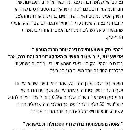
נציגים של שלוש חברות ענק. מורגשת עלייה בהתעניינות של
חברות מהמזרח בטכנולוגיה הישראלית. הסטנדרטים שדורש
השוק הסיני נמוכים מאלה שדורשים במדינות אחרות והמלצנו
לחברות לבצע התאמות כדי להתחיל ולמכור גם שם". הוא הוסיף
שהמשרד פועל לשילוב המגזרים הערבי והחרדי בתעשיית
ההיי-טק.
"ההיי-טק משמעותי למדינה יותר מהגז הטבעי"
אלישע ינאי
, יו"ר
איגוד תעשיית האלקטרוניקה והתוכנה
, אמר
בכנס כי "ההיי-טק הישראלי משמעותי וימשיך להיות משמעותי
לכלכלת המדינה יותר מאשר הגז הטבעי".
הוא ציין כי "לפני עידן ההיי-טק עמד התל"ג של ישראל על 15
אלף דולר לנפש וכיום הוא עומד על 33 אלף. אם הנתח של
ההיי-טק הישראלי בעולם יעלה מ-0.5% כיום ל-1% נצליח להגיע
לתל"ג של 50 אלף דולר לנפש. כך הכלכלה הישראלית תהיה
עשירה, תתפתח וישראל לא תהיה יותר מדינה ענייה".
"האטה משמעותית בחדשנות הטכנולוגית בישראל"