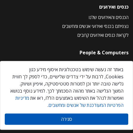
כנסים ואירועים
הכנסים והאירועים שלנו
נצפיתם בכנסי ואירועי אנשים ומחשבים
לקראת כנסים ואירועים קרובים
People & Computers
About Us
באתר זה נעשה שימוש בטכנולוגיות איסוף מידע כגון
Privacy Policy
Cookies, לרבות על ידי צדדים שלישיים, כדי לספק לך חווית
Contact Us
גלישה טובה יותר וכן למטרות סטטיסטיקה, איפיון ושיווק.
Our Events
המשך הגלישה באתר מהווה הסכמתך לכך. למידע נוסף בנושא
ואפשרות לנהל את השימוש באמצעים הללו, ראו את
מדיניות
הפרטיות המעודכנת של אנשים ומחשבים
.
אנשים ומחשבים © 2026 – כל הזכויות שמורות
סגירה
Created by