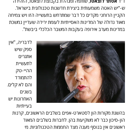
ד"ר
אסתר לוצאטו
, שותפה ומנהלת בקבוצת לוצאטו, הזהירה
ש-"יש האטה משמעותית ביצירת חדשנות טכנולוגית בישראל.
הקניין הרוחני מקדים כל דבר שמתרחש בתעשייה הזו ויש צמיחה
מאוד גדולה של המדינות האסייתיות לעומת ירידה שעדיין נמשכת
במדינות מערב אירופה בעקבות המשבר הכלכלי ביבשת".
לדבריה, "אין
ספק שיש
אתגרים
לתעשיית
ההיי-טק
להתמודד
והם לא קלים.
בשנים
האחרונות יש
בעייתיות
בהשגת מקורות הון לסטארט-אפים בשלבים הראשונים, קרנות
הון-סיכון כבר לא משקיעות בהן. לחברות בשלבים המאוד
ראשונים אין בנוסף מענה מצד החממות הטכנולוגיות. מי