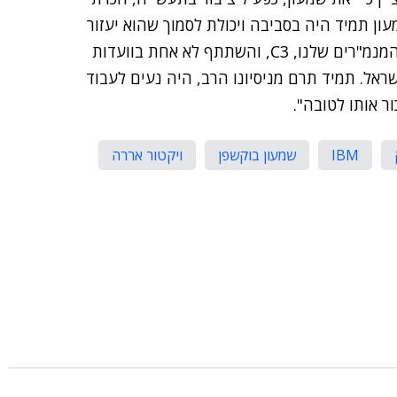
ביבמ ישראל, לפני יותר מ-40 שנים. שמעון תמיד היה בסביבה ויכולת לסמוך שהוא יעזור
במה שתבקש ובהצלחה. הוא היה פעיל בעיקר במועדון המנמ"רים שלנו, C3, והשתתף לא אחת בוועדות
אל. תמיד תרם מניסיונו הרב, היה נעים לעבוד
ור אותו לטובה".
IBM
שמעון בוקשפן
ויקטור אררה