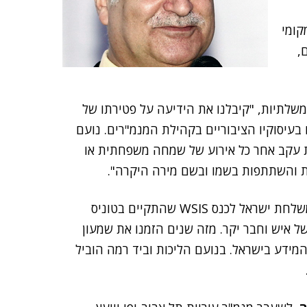
קומי
,
עץ מיחשוב בכיר למערכות IT ממשלתיות, "קיבלנו את הידיעה על פטירתו של
בעיסוקיו הציבוריים בקהילת המנמ"רים. נועם
ות עקב אחר כל אירוע של שמחה משפחתית או
ת והשתתפות בשמו ובשם מירה היקרה".
"יחד חווינו חוויה מיוחדת, כשחלקנו חדר במלון כחברי משלחת ישראל לכנס WSIS שהתקיים בטוניס
ות של איש וחבר יקר. מזה שנים הזמנו את שמעון
ידע בישראל. בנועם הליכות וביד רמה הוביל