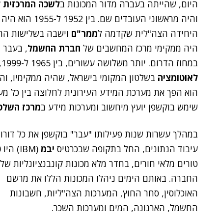
היום, שהייתה בעברה מדור המכונות ב
לשכה המרכזית 
והיה מראשוני העובדים שם. בין 1952 ל-1955 הוא היה ממקימי
היחידה הצה"לית שקדמה ל
ממר"ם
וישבה בשלישות הרא
היה ממקימי מרכז המחשבים של
חברת החשמל
, בעבר 
במחוז הדרום. יותר משלושה עשורים, בין 1965 ל-1999, הועסק בוקשפן במרכז המחשבים של
לאוטומציה
בשלטון המקומי בישראל, שהיה ממקימיו, וה
הוא הפך את מערכת המידע העירונית לחלוצה בין כל מער
שימש בוקשפן יועץ מיחשוב ומערכות מידע ב
מרכז השלטו
במהלך עשרות שנות פעילותו "עבר" בוקשפן את כל דורו
עיבוד הנתונים, החל בתקופה שבכרטיס
יבמ
(M
טורים מלאי חורים, בחדר מלא מכונות קונבנציונליות של
החברה. באותם הימים ניהלו המכונות הללו את מרשם
האוכלוסין, סחר החוץ, המערכות הצה"ליות, חשבונות
החשמל, הארנונה, המים ומערכות השכר.