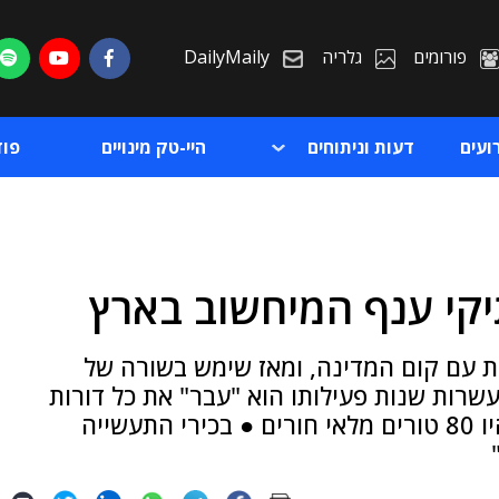
פורומים
גלריה
DailyMaily
ועים
דעות וניתוחים
היי-טק מינויים
פו
יקי ענף המיחשוב בארץ
ת
 המקצועית עם קום המדינה, ומאז שימש בשורה של
ת
שרות שנות פעילותו הוא "עבר" את כל דורות
עיבוד הנתונים, החל בתקופה שבכרטיס יבמ היו 80 טורים מלאי חורים ● בכירי התעשייה