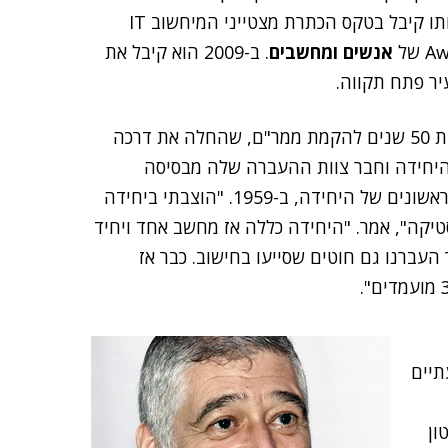
והתמדה, אותו קיבל בטקס הכתרת מצטייני המיחשוב IT
של
אנשים ומחשבים
. ב-2009 הוא קיבל את
יר פתח תקווה.
בכנס במלאות 50 שנים להקמת ממר"ם, שהחלה את דרכה
י היחידה וחבר צוות ההעברה שלה מבסיסה
המקורי ביפו למקום מושבה הנוכחי ברמת גן, על ימיה הראשונים של היחידה, ב-1959. "הוצבתי ביחידה
יקה", אמר. "היחידה כללה אז מחשב אחד ויחיד
 80 טורי ניקוב. בהמשך העברנו גם חוטים שסייעו בחישוב. כבר אז
תיים
ון