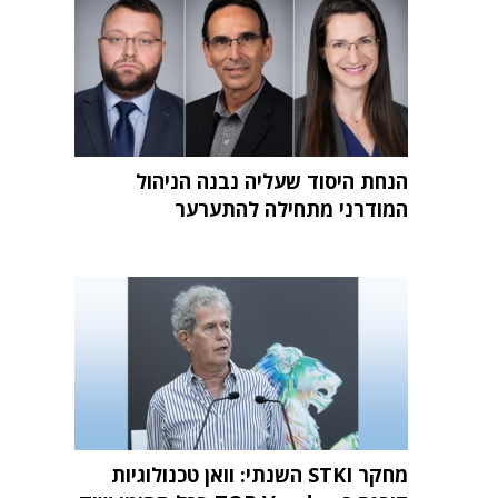
הנחת היסוד שעליה נבנה הניהול
המודרני מתחילה להתערער
מחקר STKI השנתי: וואן טכנולוגיות