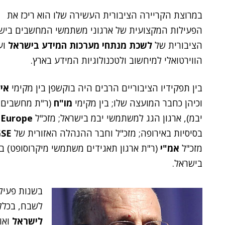
במרוצת הקריירה הציבורית העשירה שלו הוא ריכז את
הפעילות המקצועית של ארגוני משתמשי המחשבים בישראל
הציבורית של
לשכת מנתחי מערכות המידע בישראל
וע
הווירטואלי למיחשוב ולטכנולוגיות המידע בארץ.
בין תפקידיו הציבוריים הרבים היה בוקשפן בין מקימי
אי
וכיהן כחבר המועצה שלו; בין מקימי
מו"ח
(ר"ת מחשבים ו
יבמ), ארגון הגג למשתמשי יבמ בישראל; מזכ"ל
Europe
בסיסיות באירופה; מזכ"ל וחבר ההנהלה האזורית של
GSE
מזכ"ל
אמ"י
(ר"ת ארגון תאגידים משתמשי מיקרוסופט) ב
בישראל.
בשנות פעילו
לשבח, בכלל
לישראל