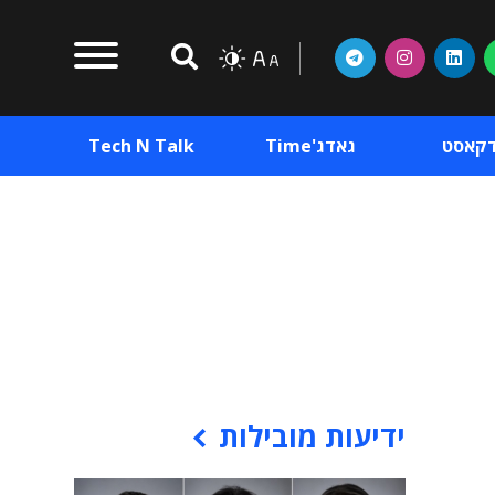
דקאסט
גאדג'Time
Tech N Talk
וכן פרסומי
תוכן פרסומי
וכן פרסומי
ידיעות מובילות