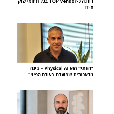
דורגה כ-TOP Vendor בכל תחומי שוק
ה-IT
"העתיד הוא Physical AI – בינה
מלאכותית שפועלת בעולם הפיזי"