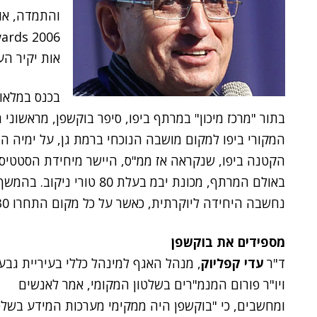
Awards 2006 
אות יקיר הע
בתור "מרכז מיכון" במרתף ביפו, סיפר בוקשפן, מראשונ
הקטנה ביפו, שנקראה אז ממ"ס, היישר מיחידת הסטטיסט
באולם המרתף, מכונת יבמ בעלת
נחשבה היחידה ליוקרתית, כאשר על כל מקום התחרו 30 מועמדים".
מספידים את בוקשפן
ד"ר
עדי קפליוק
, מנהל האגף למינהל כללי בעיריית גבע
ויו"ר פורום המנמ"רים בשלטון המקומי, אמר לאנשים
ומחשבים, כי "בוקשפן היה ממקימי מערכות המידע בשלט