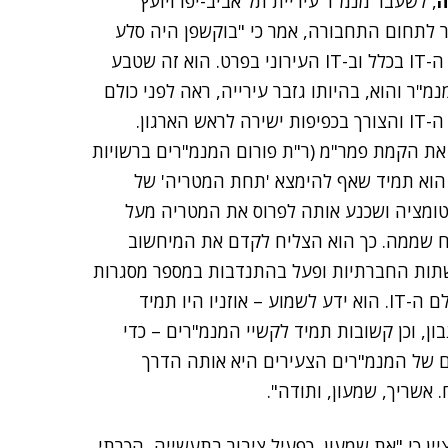
ה
, לשעבר מנמ"ר עיריית תל אביב-יפו ויועץ
ר לתחום התחבורה, אמר כי "בוקשפן היה סלע
איתן בעולם ה-IT בכלל וב-IT העירוני בפרט. הוא זה שטבע
מ"ר והוא, בהיותו גזבר עירייה, ראה לפני כולם
את חשיבות ה-IT והצורך בכפיפות ישירה לראש הארגון.
את הקמת פמר"מ (ר"ת פורום המנמ"רים ברשויות
 הוא תמיד שאף להימצא 'תחת המטריה' של
ומציה ושכנע אותה לפרוס את המטריה מעל
ח שממה. כך הוא הצליח לקדם את המיחשוב
שתות החברתיות ופעל בהתנדבות במספר מסגרות
לעידוד הפעילות החברתית, המקצועית והתרבותית בעולם ה-IT. הוא ידע לשמוע – אוזניו היו תמיד
ון, וכן קשובות תמיד לקשיי המנמ"רים – כדי
ם של המנמ"רים הצעירים היא אותה הדרך
יין כי "את שמעון, כפעיל ציבור בתעשייה, הכרתי