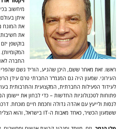
ויקטור ארר
מיחשוב בכי
את המונח מנ
בוקשפן יזם 
המקומיות).
החברה לאוט
ראשו. זאת מאחר ששם, היכן שהגיע, הוריד גשם שהפרי
העירוני. שמעון היה גם המנמ"ר החברתי טרם עידן הר
פתוחות לטכנולוגיות החדשות – כדי לבחון את יישומן הנב
לנסות ולייעץ עם אהדה גדולה וחכמת חיים מוכחת. דרכ
ששמעון הכשיר, כאחד מאבות ה-IT בישראל, והוא הצליח. אשריך, שמעון, ותודה".
פלי הנמר
, יזם, מייסד ומנהיג קבוצת אנשים ומחשבים, צ