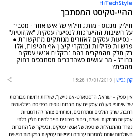
HiTechStyle
ההיי-טקיסט המסתבך
חיליק מגנוס - מותג חילוץ של איש אחד - מסביר
על חשיבות ההיערכות לנסיעה עסקית "אקזוטית"
- נסיעות עסקים לאזורים מנותקים מתקשורת ●
פרשיות פליליות ובמקרי קיצון אף חטיפות, אלו
רק חלק מהמקרים בהם נתקלים אנשי עסקים
בחו"ל - מה עושים כשהדברים מסתבכים רחוק
מהבית?
קרן גביש
17/01/2019 15:28
אין ספק – ישראל, ה"סטארט-אפ ניישן", שולחת זרועות מבורכות
של שיתופי פעולה עסקיים עם חברות וגופים בפריסה בינלאומית
רחבה, שרק הולכים ומתרחבים, ופותחים צוהר להזדמנויות
עסקיות מרתקות. ואולם, ניהול סיכונים חייב להיות חלק בלתי
נפרד מהתנהלות שוטפת של אנשי עסקים, ובעיקר של החברות
השולחות אותם למטרות עבודה ופגישות עסקיות במקומות רגישים