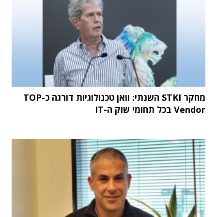
מחקר STKI השנתי: וואן טכנולוגיות דורגה כ-TOP
Vendor בכל תחומי שוק ה-IT