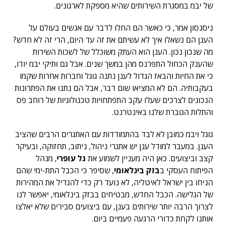
של יבמ במסגרת השירותים שהיא מספקת לארגונים.
ניסנסון אמר, כי כאשר הם החלו לדבר עם אנשים בעולם על
הענן הם נשאלו איך לא עשיתם את זה עד היום, הרי זה לא חדש?
מה שנכון נכון. הענן הוא העתק משוכלל של לשכות השירות
שהענק הכחול התפרנס מהן במשך שנים. אבל גם ותיקי יבמ יודו,
כי את החיות והבאז הגדול לענן נתנה גוגל וחברות אחרות שקמו
בעקבותיה. הם לא המציאו שום דבר, אבל הם נתנו את הפתרונות
הנכונים לצרכים שעלו עקב התפתחויות טכנולוגיות של רוחב פס
והתלות הגוברת שלנו באינטרנט.
גוגל ויבמ כמובן לא לבד בהתמודדות עם האתגרים הרבים שהציב
הענן. במעבר למודל ענן יש אתגרי ניהול, ניתוב, תחזוקה, ובעיקר
קצב וביצועים. כאן היה מעניין לשמוע את
גל עופרי
, מנהל
הפיתוח העסקי ב
בזק בינלאומי
, שסיפר כי הכבל התת-ימי שהם
הניחו בין ישראל לאיטליה, לא נועד רק כדי להגדיל את המהירות
של הגלישה. הכבל החדש, מבטיחים בבזק בינלאומי, יאפשר לנו
לצרוך הרבה יותר שירותים בענן, עם ביצועים סבירים שלא יאלצו
אותנו לקחת כדורי הרגעה פעמיים ביום.