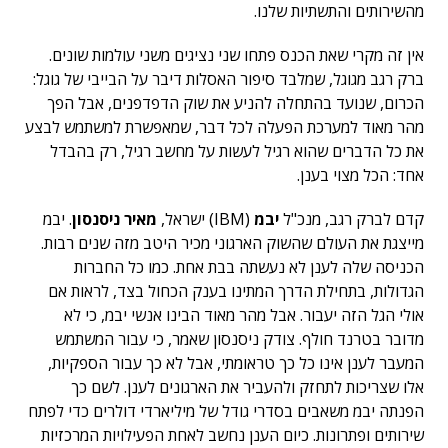
מהשירותים והתשתיות שלנו.
אין זה מקרי שאת הכנס פתחו שני נציגים משני עולמות שונים.
ברק רגב מגוגל, שמלבד סיפור האסלות דיבר על הבייבי של גוגל:
הכרום, שנועד בהתחלה להניע את שוק הדפדפנים, אבל הפך
מהר מאוד למערכת הפעלה לכל דבר, שמאפשרת למשתמש לבצע
את כל הדברים שהוא רגיל לעשות על מחשב רגיל, רק בהבדל
אחד: הכל מצוי בענן.
קדם לברק רגב, מנכ"ל
יבמ
(IBM)
ישראל,
מאיר ניסנסון
. יבמ
מייצגת את העולם שהשוק הארגוני מכיר היטב מזה שנים רבות.
הכניסה שלה לענן לא נעשתה בבת אחת. כמו כל החברות
הגדולות, בתחילת הדרך המתינו בענק הכחול בצד, לראות אם
אולי הגל הזה יעבור. אבל מהר מאוד הבינו אנשי יבמ, כי לא
מדובר בטרנד חולף. צודק ניסנסון שאמר, כי עבור המשתמש
המעבר לענן אינו כל כך טראומתי, אבל לא כך עבור הספקיות,
אלו שצריכות לתחזק ולהעביר את הארגונים לענן. לשם כך
הפנתה יבמ משאבים בסדרי גודל של מיליארדי דולרים כדי לפתח
שירותים ופתרונות. כיום הענן נחשב לאחת הפעילויות המרכזיות