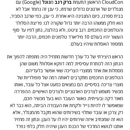
CloudCon הראשון התעמת
ברק רגב
מ
גוגל
(Google) עם
מנמ"רים של ארגונים גדולים שרמזו, כי ענן זה נחמד אבל לא
בבית ספרנו, כיום המנגינה היא אחרת. כי ענן, כפי שרגב הסביר,
הוא חלק ממשהו הרבה יותר גדול שקורה לנו: פריצת הסלולר
והטלפונים החכמים. רגב ציטט, ולא בהלצה, נתון לפיו עד סוף
העשור יהיו בעולם 10 מיליארד טלפונים חכמים, הרבה יותר
ממספר האסלות שיהיו בעולם.
הראש היצירתי של כל עורך חדשות מתחיל היה מתפתה להפוך את
הנתון הזה לכותרת עסיסית: למה דווקא אסלות? משום שהן
מסמלות את אחד ממוצרי הצריכה שאי אפשר בלעדיהם.
הטלפונים החכמים מתקרבים לאותה רמה של פופולריות של
מוצרי צריכה בסיסיים. הם נמצאים כמעט אצל כל עובד, ואותו
מכשיר משמש לצרכים הארגוניים ולצרכים האישיים. ההפרדה
מאוד דקה ובעייתית. כאשר העובד הוא בעל מכשיר חכם,
שמאפשר לו להיות נייד ולקחת את העבודה הביתה, הוא כבר לא
רק צרכן או עובד שתלוי בשירותים שהוא מקבל מהמנמ"ר, אלא
הוא זה שמכתיב איזה שירותים יהיו לו על הענן. ונתון זה מחזיר
אותנו לנושא המרכזי של הכנס: הענן שיהיה חלק בלתי נפרד