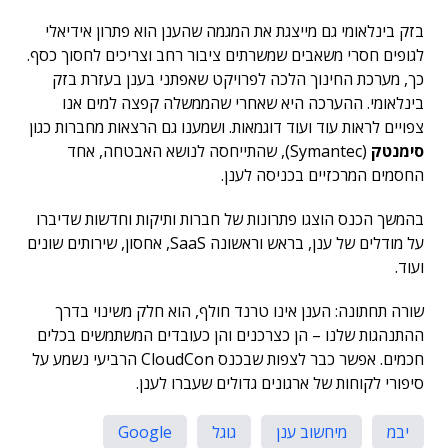
בזק בינלאומי גם מייצגת את המגמה שהענן הוא פתרון אידיאלי
לגופים חסרי משאבים שמשרתים ציבור רחב וצריכים לחסוך כסף.
כך, מערכת החינוך הלכה לפרויקט שאפתני בענן בעזרת בזק
בינלאומי. ההערכה היא שאחרי שהממשלה קפצה למים אנו
צפויים לראות עוד ועוד דוגמאות. ושמענו גם הרצאות מחברות כגון
סימנטק
(Symantec), שהתייחסה לנושא האבטחה, אחד
החסמים המרכזיים בכניסה לענן.
בהמשך הכנס הוצגו פתרונות של חברות ותיקות וחדשות שדיברו
על מודלים של ענן, בראש וראשונה SaaS, אחסון, שירותים שונים
ועוד.
שורה תחתונה: הענן אינו טרנד חולף, הוא חלק משינוי בדרך
ההתנהגות שלנו – הן כצרכנים והן כעובדים המשתמשים בכלים
חכמים. אפשר כבר לצפות שבכנס CloudCon הרביעי נשמע על
סיפורי לקוחות של ארגונים גדולים שעברו לענן.
יבמ
מיחשוב ענן
גוגל
Google