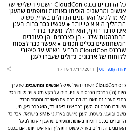
כל הדוברים בכנס CloudCon השנתי השלישי של
אנשים ומחשבים הוכיחו באותות ומופתים שהענן
לא מדלג על הארגונים הגדולים בארץ, פשוט
התהליך הוא איטי יותר ● עכשיו כבר ברור: הענן
אינו טרנד חולף, הוא חלק משינוי בדרך
ההתנהגות שלנו - הן כצרכנים והן כעובדים
המשתמשים בכלים חכמים ● אפשר כבר לצפות
שבכנס CloudCon הרביעי נשמע על סיפורי
לקוחות של ארגונים גדולים שעברו לענן
יהודה קונפורטס
17/11/2011 17:18
כנס CloudCon השנתי השלישי של
אנשים ומחשבים
, שנערך
היום (ה') במרכז הכנסים אווניו, היה על רקע מזג אוויר גשום בכל
רחבי הארץ. זה תאם במידה רבה את האווירה והמסר הכללי
ששודרו מכנס זה: הענן כבר אינו באזזוורד, הוא כבר כאן, חי,
נושם ובועט. בשטח, הענן מיושם בארגוני SMB בישראל, אבל כל
הדוברים בכנס הוכיחו באותות ומופתים שהענן לא מדלג על
הארגונים הגדולים בארץ, פשוט התהליך הוא איטי יותר. אם בכנס