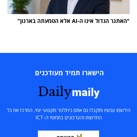
"האתגר הגדול אינו ה-AI אלא הטמעתה בארגון"
הישארו תמיד מעודכנים
Daily
maily
הירשמו עכשיו ותקבלו גם אתם ניוזלטר מקצועי יומי, המרכז את כל
החדשות והעדכונים בתחומי ה-ICT