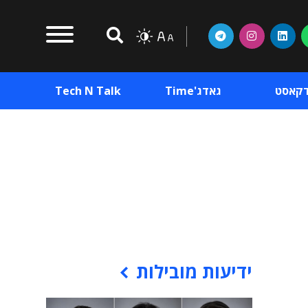
דקאסט
גאדג'Time
Tech N Talk
וכן פרסומי
תוכן פרסומי
וכן פרסומי
ידיעות מובילות