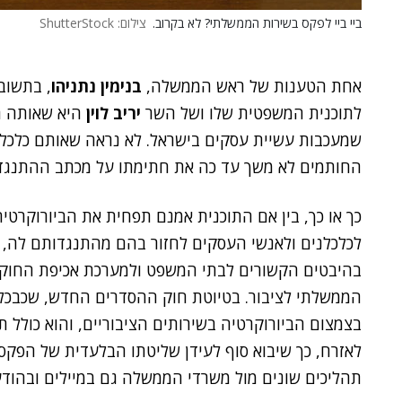
ביי ביי לפקס בשירות הממשלתי? לא בקרוב.
צילום: ShutterStock
אחת הטענות של ראש הממשלה,
בנימין נתניהו
, בתשוב
לתוכנית המשפטית שלו ושל השר
יריב לוין
היא שאותה תו
שמעכבות עשיית עסקים בישראל. לא נראה שאותם כלכלנ
החותמים לא משך עד כה את חתימתו על מכתב ההתנגדו
כך או כך, בין אם התוכנית אמנם תפחית את הביורוקרטיה 
לכלכלנים ולאנשי העסקים לחזור בהם מהתנגדותם לה, הח
בהיבטים הקשורים לבתי המשפט ולמערכת אכיפת החוק.
הממשלתי לציבור. בטיוטת חוק ההסדרים החדש, שכבכל
בצמצום הביורוקרטיה בשירותים הציבוריים, והוא כולל 
לאזרח, כך שיבוא סוף לעידן שליטתו הבלעדית של הפקס,
תהליכים שונים מול משרדי הממשלה גם במיילים ובהוד