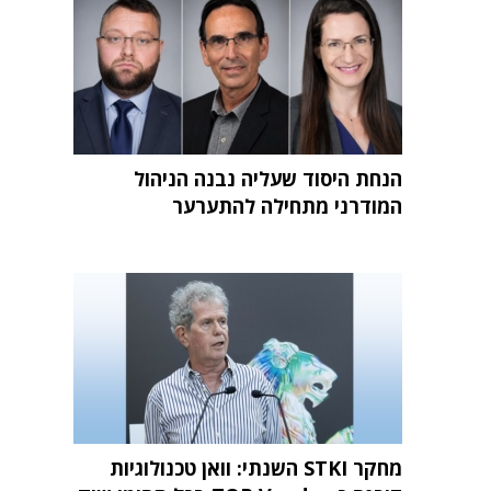
הנחת היסוד שעליה נבנה הניהול
המודרני מתחילה להתערער
מחקר STKI השנתי: וואן טכנולוגיות