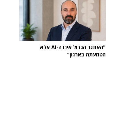
"האתגר הגדול אינו ה-AI אלא
הטמעתה בארגון"