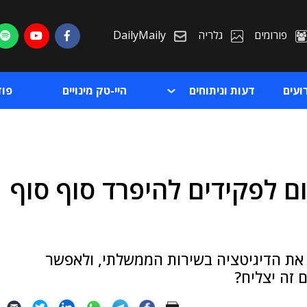
פורומים
גלריה
DailyMaily
ועים
דעות וניתוחים
היי-טק מינויים
פו
 לפקידים להיפרד סוף סוף
ת
ת
 את הדיגיטציה בשירות הממשלתי, ולאפשר
זה יצליח?