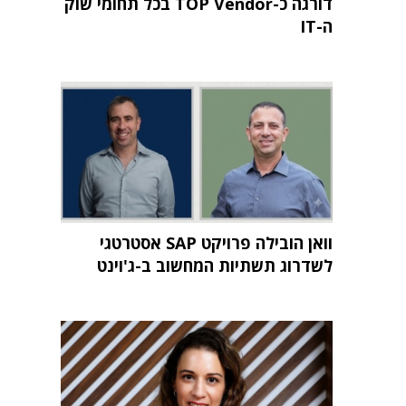
דורגה כ-TOP Vendor בכל תחומי שוק
ה-IT
וואן הובילה פרויקט SAP אסטרטגי
לשדרוג תשתיות המחשוב ב-ג'וינט