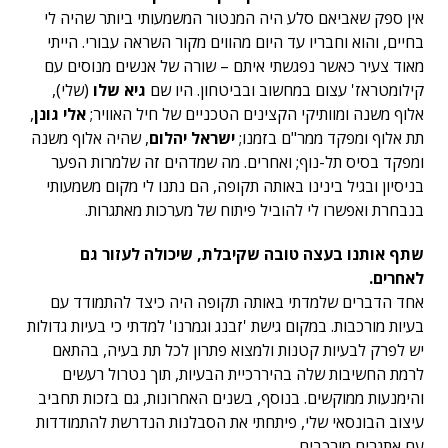
אין ספק שאביאם סלע היה המנטור המשמעותי ביותר שהיה לי
בחיים, והוא וחבריו עד היום מהווים מקור השראה עבורי. הייתי
מאוד צעיר כאשר נפגשתי איתם – שורה של אנשים מנוסים עם
קילומטראז' עצום במחשוב ובביטחון. היו שם
גיא שלו
(שלי),
אלוף משנה ומוותיקי הקצינים הטכניים של חיל האוויר;
אלי גונן
,
תת אלוף ומפקד ממר"ם בזמנו;
ישראל יהלום
, שהיה אלוף משנה
ומפקד בסיס תל-נוף; ואחרים. מה שמדהים זה שלמרות הפער
בניסיון ובגיל בינינו באותה תקופה, הם נתנו לי מקום משמעותי
בנבחרת ואפשרו לי להוביל פיתוח של מערכות מאתגרות.
שתף אותנו בעצה טובה שקיבלת, שיכולה לעזור גם
לאחרים.
אחד הדברים שלמדתי באותה תקופה היה כיצד להתמודד עם
בעיות מורכבות. במקום גישת 'זבנג וגמרנו' למדתי כי בעיות גדולות
יש לפרק לבעיות קטנות ולמצוא פתרון לכל תת בעיה, בהתאם
לרמת החשיבות שלה בהיררכיית הבעיות, תוך נטרול רעשים
והימנעות ממוקשים. בנוסף, בשנים האחרונות, גם בזכות תחביב
עיצוב הבונסאי שלי, פיתחתי את הסבלנות הנדרשת להתמודדות
עם אתגרים מורכבים.