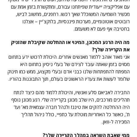
עם אפליקציה ייעודית שפיתחנו עבורם, ומתקשרת בזמן אמת עם
מכשיר השמיעה המשוכלל שאך רכשו. רחפנים, מחשוב לביש,
רובוטים אוטונומיים, מערכות פיננסיות, בלוקצ'יין – אצלנו
בחטיבה אף פעם לא משעמם.
מה היה הרגע המכונן, המינוי או ההחלטה שקיבלת שהזניק
את הקריירה שלך?
אני מאוד אוהב ללמוד מאנשים אחרים. היכולת לרכוש ידע בתחום
מסוים בזמן שאתה עובד לצידם של בעלי ניסיון בתחום היא
המפתח להתפתחות שלנו כבני אדם ובעלי מקצוע, ממש כמו תינוק
שלומד לעשות את צעדיו הראשונים בעולם, תוך התבוננות בהוריו.
החבירה לאביאם סלע ואנשיו, והיכולת ללמוד מהם כיצד לנתח
תהליכים מורכבים, היו שלב מכונן בקריירה שלי. רגע מכונן נוסף
היה ההחלטה להקים את טינגז ולנהל חברה עצמאית מא' ועד
ת', כאשר כל האחריות מוטלת על כתפיי, כולל ניהול תהליך
המכירה ל-וואן.
ממי שאבת השראה במהלך הקריירה שלך?