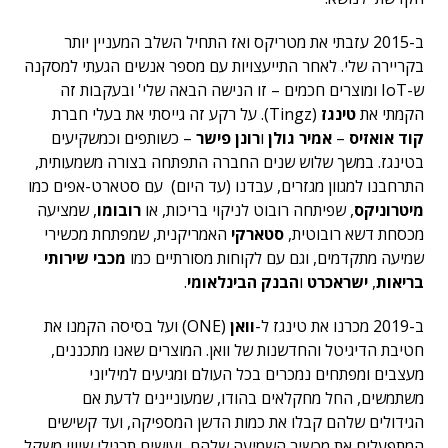
ב-2015 עזבתי את מטריקס ואז התחיל השלב המעניין יותר
בקריירה שלי. לאחר התייעצויות עם מספר אנשים הגעתי למסקנה
ש-IoT ומוצרים חכמים – זו הנישה הבאה שלי' ובעקבות זה
הקמתי את
טינגז
(Tingz). על רקע זה גייסתי את בעלי חברת
קוד אואזיס
–
אמיר גולן
ו
רונן פישר
– כשותפים וכמשקיעים
בטינגז. במשך שלוש שנים החברה התפתחה בצורה משמעותית,
התרחבנו למגוון מגזרים, עבדנו (עד היום) עם סטארט-אפים כמו
מיטרוניקס
, שפיתחה רובוט לניקוי בריכות, או
רובומו
, שמציעה
מכסחת דשא רובוטית,
סטארקי
האמריקנית, שמפתחת מכשירי
שמיעה מתקדמים, וגם עם לקוחות מסורתיים כמו
מכבי שירותי
בריאות
,
ישראכרט
ו
הבנק הבינלאומי
.
ב-2019 מכרנו את טינגז ל-
וואן
(ONE) ועל בסיסה הקמנו את
חטיבת הדיגיטל והחדשנות של וואן. המוצרים שאנו מתכננים,
מעצבים ומפתחים נמכרים בכל העולם ומגיעים למיליוני
משתמשים, החל מחקלאים בהודו, שמעוניינים לדעת אם
הגידולים שלהם קבלו את כמות הדשן המספיקה, ועד קשישים
המתפעלים את מכשיר השמיעה שלהם, ועושים תרגילי שיווי משקל