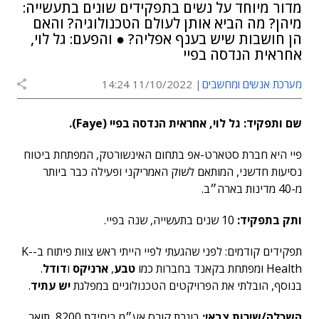
מדור מיוחד על נשים בתפקידים שונים בתעשייה:
מיהן? מה הביא אותן לעולם הטכנולוגיה? והאם
הן חושבות שיש בענף אפליה? ● והפעם: גל לוי,
אחראית הנדסה בפיי
מערכת אנשים ומחשבים
11/10/2022 14:24
שם ותפקיד: גל לוי, אחראית הנדסה בפיי (
Faye
).
פיי היא חברת סטארט-אפ בתחום האינשורטק, המפתחת ביטוח
נסיעות חדשני, המותאם לשוק האמריקני ופעילה כבר ביותר
מ-40 מדינות בארה״ב.
ותק בתפקיד:
10 שנים בתעשייה, שנה בפיי.
תפקידים קודמים: לפני שהגעתי לפיי הייתי ראש צוות פיתוח ב-K-
Health ומפתחת בקאנד בחברות כמו
טבע
,
ארניקס
ו
דודל
.
בנוסף, הובלתי את הפרויקטים הטכנולוגיים במפלגת
יש עתיד
.
השכלה/שירות צבאי:
בוגרת קורס אע״מ ביחידת 8200, תואר