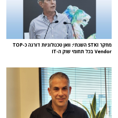
מחקר STKI השנתי: וואן טכנולוגיות דורגה כ-TOP
Vendor בכל תחומי שוק ה-IT