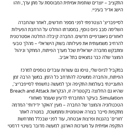
התקציב – יוצרים שותפות אמיתית המבוססת על מתן ערך, וזהו
הישג אדיר בעיניי.
לסייפבריצ' הצטרפתי לפני מספר חודשים, לאחר שהחברה
השלימה סבב גיוס נוסף, במסגרתו הוחלט על הרחבת הפעילות
לאזורים גיאוגרפיים חדשים. החברה קיבלה החלטה אסטרטגית
להרחיב משמעותית את פעילותה בשוק הישראלי – מהלך טבעי
ומתבקש מחברה ישראלית שכל מערך הפיתוח, המחקר וניהול
המוצר שלה כבר נמצאים בתל אביב.
במקביל לגיוס שלי, גויסו גם עשרות עובדים נוספים למרכז
הפיתוח, והחברה ממשיכה להתרחב כל הזמן. במשך הרבה זמן
התעניינתי בעולמות התקיפה וכך למעשה נחשפתי לסייפבריצ',
שהיא גם החלוצה בקטגוריה זו, הנקראת Breach and Attack
Simulation. בעיקר התחברתי לרעיון שעומד מאחורי
הטכנולוגיה והמוצר של החברה – מעין 'האקר ידידותי' המדמה
מתקפות סייבר בצורה אוטומטית ומתמשכת, במטרה לאתר
'חורים' בהגנות ופרצות אבטחה, עוד לפני שבכלל מתרחשת
התקפה אמיתית על מערכות הארגון. למעשה מדובר בשינוי דרמטי