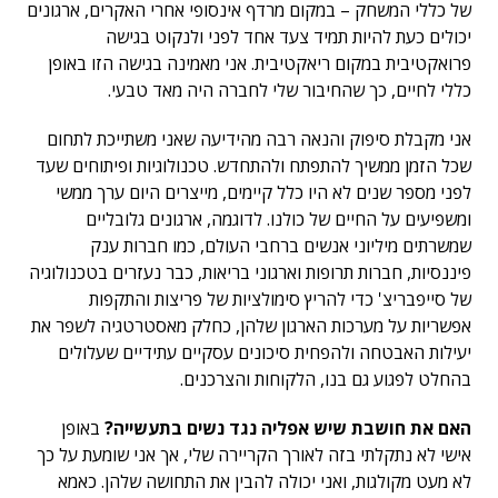
של כללי המשחק – במקום מרדף אינסופי אחרי האקרים, ארגונים
יכולים כעת להיות תמיד צעד אחד לפני ולנקוט בגישה
פרואקטיבית במקום ריאקטיבית. אני מאמינה בגישה הזו באופן
כללי לחיים, כך שהחיבור שלי לחברה היה מאד טבעי.
אני מקבלת סיפוק והנאה רבה מהידיעה שאני משתייכת לתחום
שכל הזמן ממשיך להתפתח ולהתחדש. טכנולוגיות ופיתוחים שעד
לפני מספר שנים לא היו כלל קיימים, מייצרים היום ערך ממשי
ומשפיעים על החיים של כולנו. לדוגמה, ארגונים גלובליים
שמשרתים מיליוני אנשים ברחבי העולם, כמו חברות ענק
פיננסיות, חברות תרופות וארגוני בריאות, כבר נעזרים בטכנולוגיה
של סייפבריצ' כדי להריץ סימולציות של פריצות והתקפות
אפשריות על מערכות הארגון שלהן, כחלק מאסטרטגיה לשפר את
יעילות האבטחה ולהפחית סיכונים עסקיים עתידיים שעלולים
בהחלט לפגוע גם בנו, הלקוחות והצרכנים.
האם את חושבת שיש אפליה נגד נשים בתעשייה?
באופן
אישי לא נתקלתי בזה לאורך הקריירה שלי, אך אני שומעת על כך
לא מעט מקולגות, ואני יכולה להבין את התחושה שלהן. כאמא