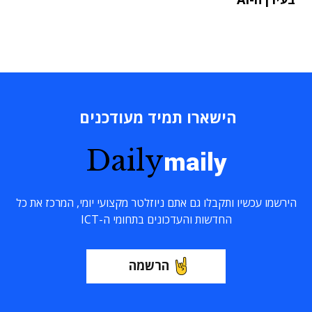
הישארו תמיד מעודכנים
Daily
maily
הירשמו עכשיו ותקבלו גם אתם ניוזלטר מקצועי יומי, המרכז את כל
החדשות והעדכונים בתחומי ה-ICT
הרשמה