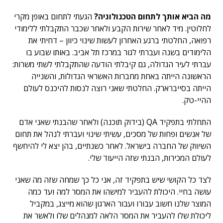
מה הביא אותך לתחום הטכנולוגיה?
הגעתי לתחום באופן מקרי
לחלוטין. מיד לאחר שירות הקבע ולאחר שכבר התקבלתי ללימודי
רפואה, החלטתי ברגע האחרון לעשות שינוי כיוון – דחיתי את
הלימודים בשנה ועברתי לגור במרכז תל אביב. באותו שבוע בו
עברתי לעיר הגדולה, גם קיבלתי הודעה שהתקבלתי לשתי משרות:
הראשונה הייתה באחת מחברות האשראי הגדולות, והשנייה
הייתה בסייברארק. החלטתי שאני רוצה לנסות להיכנס לעולם
ההיי-טק.
התחלתי בתפקיד QA (בידוק תוכנה) ולאחר שהבנתי שאני אדם
של אנשים ופחות של מסכים, עשיתי שינוי ועברתי לנהל את תחום
השיווק של החברה בישראל. לאחר כשנתיים, בהן יצא לי להיחשף
לעולם המכירות, הבנתי שזה הייעוד שלי.
לצד כל הקושי שיש בתפקיד זה, אני כל כך שמחה שזה מה שאני
עושה בחיי. היכולת להעביר למישהו את המסר למה ועד כמה
המוצר שלנו חשוב עבורו ועבור הארגון שהוא מייצג, במקביל
ליכולת שלו להעביר את המסר הלאה למנהלים שלו ולאשר את