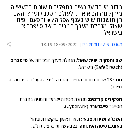
מדור מיוחד על נשים בתפקידים שונים בתעשייה:
מיהן? מה הביא אותן לעולם הטכנולוגיה? והאם
הן חושבות שיש בענף אפליה? ● והפעם: יפית
שאול, מנהלת מערך המכירות של סייפבריצ'
בישראל
מערכת אנשים ומחשבים
18/09/2022 13:19
שם ותפקיד:
יפית שאול
, מנהלת מערך המכירות של
סייפבריצ'
(SafeBreach) בישראל.
ותק:
23 שנים בתחום הסייבר (הרבה לפני שהעולם הכיר מה זה
סייבר).
תפקידים קודמים:
מנהלת מכירות ישראל ורומניה בחברת
הסייבר
סייברארק
(CyberArk).
השכלה ושירות צבאי:
תואר ראשון בתקשורת וניהול
ב
אוניברסיטה הפתוחה
, בצבא שירתי כקצינת ת"ש.