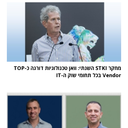
מחקר STKI השנתי: וואן טכנולוגיות דורגה כ-TOP
Vendor בכל תחומי שוק ה-IT