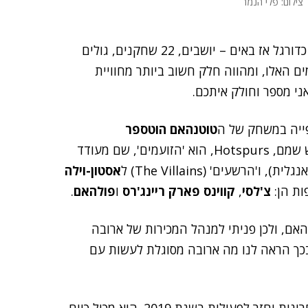
צילום: פלי הנמר
האמת היא שעד היום חשבנו שכשהולכים לראות משחק כדורגל אז באים – יושבים, 22 שחקנים, גולים
ן לא כך. ה-IT נכנס גם לתחומים האלו, ומהווה חלק חשוב ביותר מחוויית
ני מספר וחולק איתכם.
פייה במשחק של ה
טוטנהאם הוטספר
(Tottenham Hotspurs) בעיר הבירה הבריטית. פירוש שמם, Hotspurs, הוא 'הזועמים', שם מעודד
ו'הרשעים' (The Villains) ל
אסטון-וילה
ות הן:
צ'לסי
,
קווינס פארק ריינג'רס
ו
פולהאם
.
ם, ולכן פניתי למנהל המכירות של ארובה
ובכך הראה לנו מה ארובה מסוגלת לעשות עם