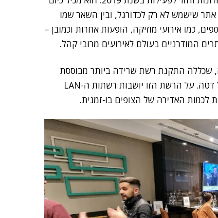
האצטדיון של טוטנהאם שודרג באופן דרמטי בשנים האחרונות וחזר לפעילות בשנת 2019. הוא מכיל כיום
ו לבנות אתר שישמש לא רק לכדורגל, ובין השאר שמו
ים, כמו אירועי מוזיקה, הופעות אחרות וכמובן –
ים המודרניים בעולם לאירועים מרובי קהל.
וג נחתמה עסקה גדולה עם HPE/ארובה, שכללה התקנת רשת שרידה ביותר מבוססת
שרתים של חברת HPE, שתוכל לשאת כמויות אדירות של דטה. על הרשת הזו יושבות רשתות ה-LAN