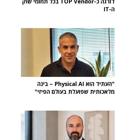
דורגה כ-TOP Vendor בכל תחומי שוק
ה-IT
"העתיד הוא Physical AI – בינה
מלאכותית שפועלת בעולם הפיזי"