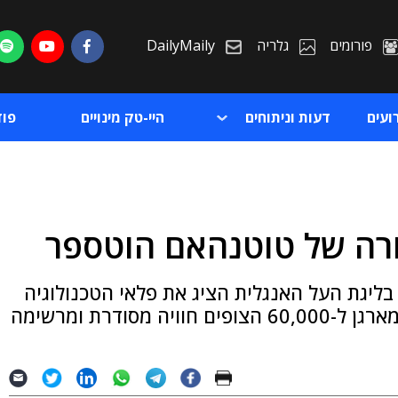
פורומים
גלריה
DailyMaily
ועים
דעות וניתוחים
היי-טק מינויים
פו
רה של טוטנהאם הוטספר
ת
יגת העל האנגלית הציג את פלאי הטכנולוגיה
ת
האחרונים והדרך שבה ה-IT של HPE וארובה מארגן ל-60,000 הצופים חוויה מסודרת ומרשימה