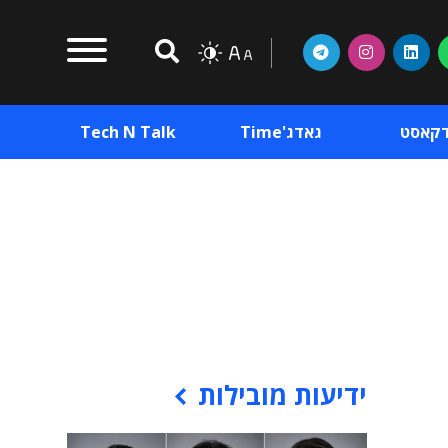
דקאסט
גאדג'Time
Tech N Talk
וכן פרסומי
תוכן פרסומי
וכן פרסומי
ידיעות מובילות