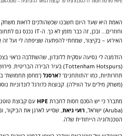
HPE פורסת חסות IT הטכנולוגית על קבוצת הפאר הלונדונית – טוטנהאם.
וחוזרים… ובכן, זה כבר מזמ
האירוע – בקיצור, שמחתי להפתעה שציפתה לי ועל זה א
הזדמנה לי נסיעה עסקית ללונדון, שהשתלבה כראוי בצ
תחרותיות, כמו 'התותחנים' ל
ארסנל
('מחסן תחמושת' באנגלית), 
(משחק מילים על הווילה). קבוצות כדורגל לונדוניות נוספ
מתברר כי יש הסכם חסות לחברת
HPE
עם קבוצת טוטנהא
(Aruba) ישראל,
רועי גיאת
, שסייע לארגן את הביקור, 
הטכנולוגיה הייחודית שלה.