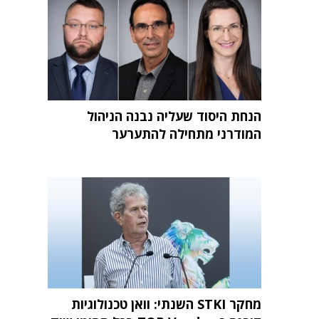
הנחת היסוד שעליה נבנה הניהול
המודרני מתחילה להתערער
מחקר STKI השנתי: וואן טכנולוגיות