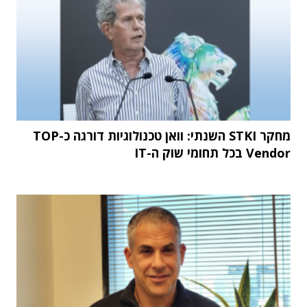
מחקר STKI השנתי: וואן טכנולוגיות דורגה כ-TOP
Vendor בכל תחומי שוק ה-IT