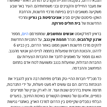
הצבא לדרום, בעקבות הפניית תקציבים למרחב האזורי שאפשרו
את מעבר החיילים והקצינים ובני משפחותיהם. העיר באר שבע
משקיעה משאבים רבים בפיתוח מרכזי חדשנות, והרחבת
האקו-סיסטם שקיים סביב
אוניברסיטת בן גוריון
ומרכזי
החדשנות של
בית חולים סורוקה
.
בראיון לפודקאסט
אנשים ומחשבים
, שמתפרסם
היום
, מספר
ארנון קולמבוס
, מנהל
חממת אין נגב
, על התכניות החדשות
להקים מרכז חדשנות ראשון מסוגו באזור הדרום, בין כביש 6
לרהט, והכוונת חברות שפועלות בחממה לגייס הון אנושי מהנגב.
הוא גם מספר על מאמצים לחבר את החברות הצעירות עם
החברות הגדולות, שפועלות בנגב ומשוועות לכוח אדם בתחום
המיחשוב וההנדסה.
כל מנכ"לי חברות ההיי-טק מגלים פתיחות רבה ורצון להגביר את
הנוכחות בדרום. הם גם עושים לא מעט פעולות, על ידי התנדבות,
תרומה אישית בדרכים שונות ועוד. זה לא רק עניין של תמריצים
כספיים, אלא גם של נושאים הקשורים באיכות החינוך, בפערים
הבלתי נסבלים שקיימים בין הדרום למרכז הארץ, באתגרי נגישות