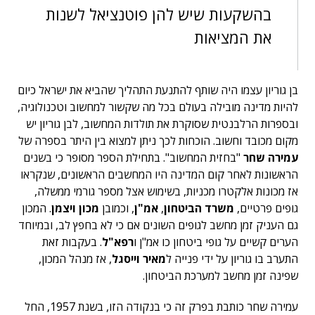
בהשקעות שיש להן פוטנציאל לשנות
את המציאות
בן גוריון עצמו היה שותף להתנעת התהליך שהביא את ישראל כיום
להיות מדינה מובילה בעולם בכל מה שקשור למחשוב וטכנולוגיה,
ובספרות הרלבנטית שסוקרת את תולדות המחשוב, לבן גוריון יש
מקום מכובד וחשוב. הוכחות לכך ניתן למצוא בין היתר בספרה של
עמירה שחר
"בחזית המחשוב". בתחילת הספר מסופר כי בשנים
הראשונות לאחר קום המדינה היו המחשבים הראשונים, שנקראו
אז מכונות אלקטרו מכניות, בשימוש אצל מספר גורמי ממשלה,
גופים פרטיים,
משרד הביטחון
,
אמ"ן
, וכמובן
מכון ויצמן
. המכון
גם העניק זמן מחשב לגופים השונים אם כי לא בחפץ לב, ובמיוחד
הערים קשיים על גופי ביטחון כו אמ"ן ו
רפא"ל
. בעקבות זאת
התערב בו גוריון על ידי פנייה ל
מאיר וייסגל
, אז מנהל המכון,
שפינה זמן מחשב למערכת הביטחון.
עמירה שחר כותבת בפרק זה כי בנקודה הזו, בשנת 1957, החל