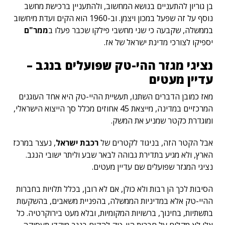
בן גוריון להתעניים בנושא המחשוב, ולהתעניין ברכישת מחשב
נוסף על זה שפעל במכון ויצמן. וב-1960 הוא הקים ועדת מיחשוב
בממשלה, שקבעה כי שני מחשבי פילקו שכבר פעלו ב
ממר"ם
יספיקו לצורכי מדינת ישראל של אז.
נציגי מגזר ההי-טק שפועלים בנגב –
עדיין מעטים
מאז כמובן הדברים השתנו, תעשיית ההיי-טק היא אחד העוגנים
המרכזיים במדינה, מייצאת 45 אחוזים מכלל סך הייצוא הישראלי,
ומוגדרת כקטר שמניע את המשק.
אבל הקטר הזה, בניגוד לקטרים של
רכבת ישראל
, נעצר במרכז
הארץ, ולא מגיע בתדירת גבוהה לבאר שבע וליתר ישובי הנגב.
נציגי המגזר שפועלים שם עדיין מעטים.
הסיבות לכך הן רבות ולא כולן, אם לא רובן, בכלל תלויות בחברות
ההיי-טק אלא במדיניות הממשלה, בהפניית משאבים, בהשקעות
בתשתיות, בחינוך, ברשויות המקומיות, ובלא מעט בירוקרטיה. כל