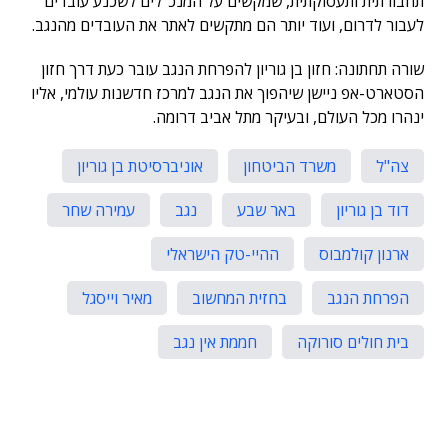
תחבורתית ותעסוקתית, שמקשים על המנכ"לים לשכנע עובדים
לעבור לדרום, ועוד יותר הם מתקשים לאתר את העובדים מהנגב.
שורה תחתונה: חזון בן גוריון להפרחת הנגב עובר כעת דרך חזון
הסטארט-אפ ניישן שיהפוך את הנגב למרכז חדשנות עולמי, אליו
ינהרו מכל העולם, ובעיקר מתל אביב דרומה.
צה"ל
משרד הביטחון
אוניברסיטת בן גוריון
דוד בן גוריון
באר שבע
נגב
עמירה שחר
ארנון קולמבוס
ההיי-טק הישראלי
הפרחת הנגב
בחזית המחשוב
מאיר וייסגל
בית חולים סורוקה
חממת אין נגב