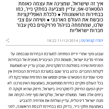
איך זה שישראל, שמציגה את עצמה כאומת
הסטארט-אפ, עדיין מצביעה בפתקי נייר, כמו
בבחירות הראשונות? ● כלכלת האפליקציות
כובשת את העולם הארגוני ● ושיחה עם צבי
שלגו, שמתמחה בניהול פרויקטים בסין עבור
חברות ישראליות
יהודה קונפורטס
11/12/2014 18:22
שבוע וחצי אחרי יריית הפתיחה למערכת הבחירות שנכפתה על
אזרחי מדינת ישראל, תשומת הלב הציבורית מופנית אל הבחירות
הפנימיות שיהיו במפלגות הדמוקרטיות, שבהן עדיין יש משמעות
לקולות החברים. כרגע ברור שגם במערכת הבחירות הנוכחית אין
סיכוי שמדינת הסטארט-אפים תממש את התדמית שמודבקת לה
בכל העולם ותקיים בחירות ממוחשבות, באמצעות האינטרנט. לא
יינתן הפעם החיזוק לדמוקרטיה בישראל, חיזוק שהיא זקוקה לו
בימים אלה מאוד. ממשלת ישראל, שלקראת סוף ימיה הקימה את
מטה ישראל דיגיטלית, עדיין שולחת את אזרחיה להצביע
באמצעות פתקי נייר, בדיוק כמו בבחירות לכנסת הראשונה, לפני