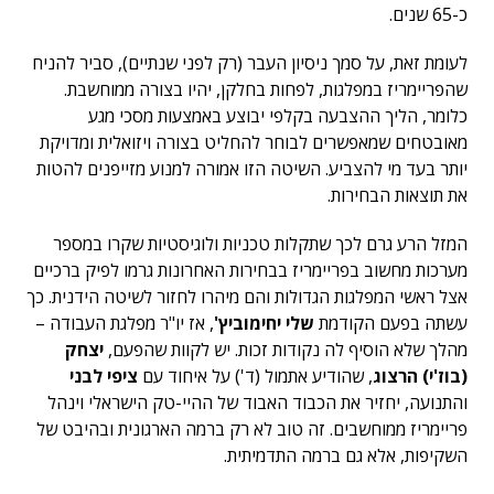
כ-65 שנים.
לעומת זאת, על סמך ניסיון העבר (רק לפני שנתיים), סביר להניח
שהפריימריז במפלגות, לפחות בחלקן, יהיו בצורה ממוחשבת.
כלומר, הליך ההצבעה בקלפי יבוצע באמצעות מסכי מגע
מאובטחים שמאפשרים לבוחר להחליט בצורה ויזואלית ומדויקת
יותר בעד מי להצביע. השיטה הזו אמורה למנוע מזייפנים להטות
את תוצאות הבחירות.
המזל הרע גרם לכך שתקלות טכניות ולוגיסטיות שקרו במספר
מערכות מחשוב בפריימריז בבחירות האחרונות גרמו לפיק ברכיים
אצל ראשי המפלגות הגדולות והם מיהרו לחזור לשיטה הידנית. כך
עשתה בפעם הקודמת
שלי יחימוביץ'
, אז יו"ר מפלגת העבודה –
מהלך שלא הוסיף לה נקודות זכות. יש לקוות שהפעם,
יצחק
(בוז'י) הרצוג
, שהודיע אתמול (ד') על איחוד עם
ציפי לבני
והתנועה, יחזיר את הכבוד האבוד של ההיי-טק הישראלי וינהל
פריימריז ממוחשבים. זה טוב לא רק ברמה הארגונית ובהיבט של
השקיפות, אלא גם ברמה התדמיתית.