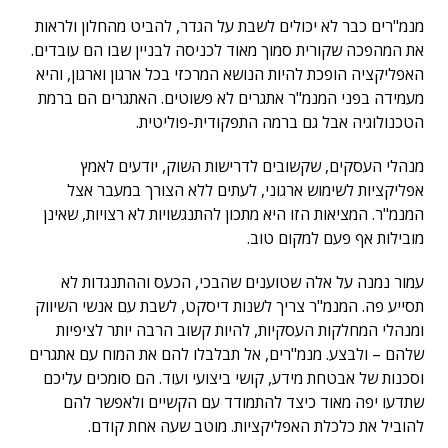
מנמ"רים כבר לא יכולים לשבת על הגדר, להביט מהחלון ולראות
את המהפכה שקורית סמוך מאוד לכניסה לבניין שבו הם עובדים.
האפליקציה הופכת להיות הנושא המרכזי בכל ארגון וארגון, והיא
מעמידה בפני המנמ"ר אתגרים לא פשוטים. האתגרים הם ברמת
הטכנולוגיה אבל גם ברמה התפקודית-פוליטית.
מנהלי העסקים, שקשובים לדרישות השוק, יודעים לאמץ
אפליקציות לשימוש ארגוני, לעתים ללא הצורך במעבר אצל
המנמ"ר. המציאות הזו היא מתכון להתנגשויות לא רצויות, שאינן
מובילות אף פעם למקום טוב.
עמור נמנה על אלה שטוענים שהבכי, הכעס וההתנגדות לא
תסייע פה. המנמ"ר צריך לשנות דיסקט, לשבת עם אנשי השיווק
ומנהלי המחלקות העסקיות, להיות קשוב הרבה יותר לציפיות
שלהם – ולבצע. מנמ"רים, אל תבלבלו להם את המוח עם אתגרים
וסכנות של אבטחת מידע, קושי ביצועי ועוד. הם סומכים עליכם
שתדעו יפה מאוד כיצד להתמודד עם הקשיים ולאפשר להם
להוביל את כלכלת האפליקציות. מוטב שעה אחת קודם.