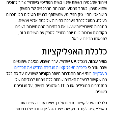
איחוד שמבטיח לעשות שינוי בשיח הפוליטי בישראל צריך להוכיח
שהוא מאמין באחד ממנועי הצמיחה המרכזיים של המשק
הישראלי: ההיי-טק המקומי, שמשתתף בבניית הטילים הכי חכמים
בעולם, מסוגל לנהל מערכת בחירות של כמה אלפי אנשים.
החברות הישראליות שעשו את הבחירות הממוחשבות בשנים
הקודמות ערוכות כיום יותר מתמיד לספק את השירות הזה,
לתפארת מדינת ישראל.
כלכלת האפליקציות
מאיר עמור
, מנכ"ל
CA
ישראל, ערך השבוע מסיבת עיתונאים
שבה אמר כי
כלכלת האפליקציות מגדירה מחדש את הכללים
העסקיים
. זוהי אחת ההגדרות היותר מקוריות ששמענו עד כה בכל
מה שקשור לרעידת האדמה שמתחוללת מתחת לרגליהם של
המנמ"רים המובילים את ה-IT בארגונים במשק, על מגזריהם
השונים.
כלכלת האפליקציות מרמזת על כך שאם עד כה שייכו את
האפליקציה לעוד גימיק שמכשיר הטלפון החכם שלנו מסוגל