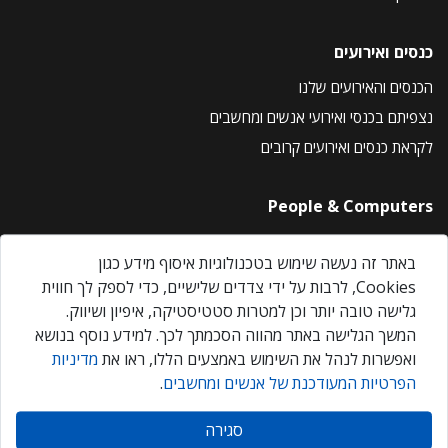
כנסים ואירועים
הכנסים והאירועים שלנו
נצפיתם בכנסי ואירועי אנשים ומחשבים
לקראת כנסים ואירועים קרובים
People & Computers
About Us
באתר זה נעשה שימוש בטכנולוגיות איסוף מידע כגון
Privacy Policy
Cookies, לרבות על ידי צדדים שלישיים, כדי לספק לך חווית
Contact Us
גלישה טובה יותר וכן למטרות סטטיסטיקה, איפיון ושיווק.
Our Events
המשך הגלישה באתר מהווה הסכמתך לכך. למידע נוסף בנושא
ואפשרות לנהל את השימוש באמצעים הללו, ראו את
מדיניות
הפרטיות המעודכנת של אנשים ומחשבים
.
אנשים ומחשבים © 2026 – כל הזכויות שמורות
סגירה
Created by