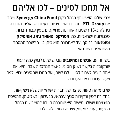
אל תחכו לסינים – לכו אליהם
צבי שלגו
הוא שותף מנהל בקרן
Synergy China Fund
וייסד
את
PTL Group
, חברת ניהול סינית בבעלות ישראלית. החברה
ניהלה ב-15 השנים האחרונות פרויקטים בסין עבור חברות
טכנולוגיה ישראליות, כמו
מטריקס
,
טאואר ג'אז
,
אפימילק
ו
טוטנאור
. בנוסף, עד לאחרונה הוא כיהן כיו"ר לשכת המסחר
הישראלית בשנגחאי.
בשיחה עם
אנשים ומחשבים
מבקש שלגו לנתץ כמה דעות
שמקובלות בקשר לשוק הסיני, כאשר המרכזית שבהן היא: אם
אתם רוצים לעבוד לסין – לכו לשם, ואל תחכו שהסינים יבואו לפה
ויעשו עבורכם את העבודה.
שלגו מזהה טעות נפוצה של חברות ישראליות שלא משקיעות
בחדירה לסין ומקימות סניף עצמאי, בבעלותן ובשליטתן. התפיסה
המנצחת ששלגו מיישם היא שחברה חייבת להציב שם מנהל
מטעמה, עדיף מקומי, שיהיה מחויב לה בלבד.