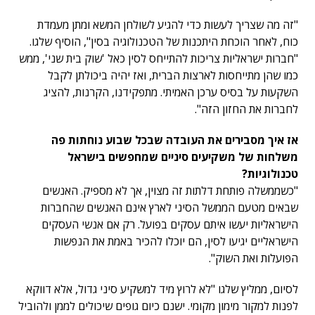
"זה מה שצריך לעשות כדי להגיע לשולחן המשא ומתן מעמדת
כוח, לאחר הוכחת היתכנות של הטכנולוגיה בסין", הוסיף שלגו.
"חברות ישראליות צריכות להתייחס לסין כאל 'שוק בית שני', ממש
כמו שהן מתייחסות לארצות הברית, ואז יהיה ביכולתן לקבל
השקעות על בסיס ערכן האמיתי. מתפקידנו, הקרנות, להציג
לחברות את החזון הזה".
אז איך מסבירים את העובדה שבכל שבוע נוחתות פה
משלחות של משקיעים סיניים שמחפשים בישראל
טכנולוגיות?
"כשממשלה פותחת דלתות זה מצוין, אך לא מספיק. האנשים
שבאים מטעם הממשל הסיני לארץ אינם האנשים שהחברות
הישראליות יעשו איתם עסקים בפועל. רק אם אנשי העסקים
הישראליים יגיעו לסין, הם יוכלו להכיר באמת את הנפשות
הפועלות ואת השוק".
לסיום, ממליץ שלגו "לא לרוץ מיד למשקיע סיני גדול, אלא דווקא
לפנות למקור מימון מקומי. ישנם כיום גופים שיכולים לממן ולהוביל