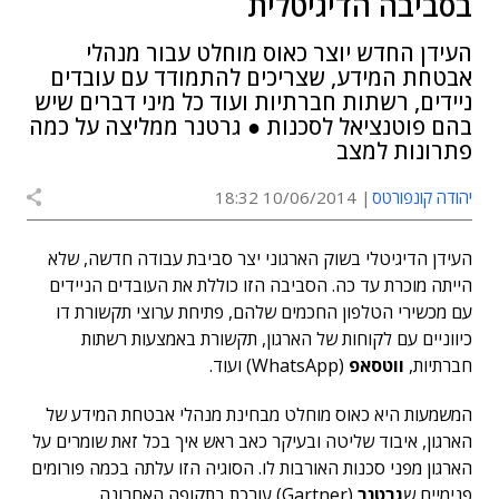
בסביבה הדיגיטלית
העידן החדש יוצר כאוס מוחלט עבור מנהלי
אבטחת המידע, שצריכים להתמודד עם עובדים
ניידים, רשתות חברתיות ועוד כל מיני דברים שיש
בהם פוטנציאל לסכנות ● גרטנר ממליצה על כמה
פתרונות למצב
יהודה קונפורטס
10/06/2014 18:32
העידן הדיגיטלי בשוק הארגוני יצר סביבת עבודה חדשה, שלא
הייתה מוכרת עד כה. הסביבה הזו כוללת את העובדים הניידים
עם מכשירי הטלפון החכמים שלהם, פתיחת ערוצי תקשורת דו
כיווניים עם לקוחות של הארגון, תקשורת באמצעות רשתות
חברתיות,
ווטסאפ
(WhatsApp) ועוד.
המשמעות היא כאוס מוחלט מבחינת מנהלי אבטחת המידע של
הארגון, איבוד שליטה ובעיקר כאב ראש איך בכל זאת שומרים על
הארגון מפני סכנות האורבות לו. הסוגיה הזו עלתה בכמה פורומים
פנימיים ש
גרטנר
(Gartner) עורכת בתקופה האחרונה.