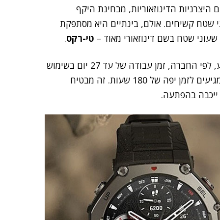
יצרניות הדינוזאוריות, מבחינת היקף
י שטח קשיחים. אולם, בינתיים היא מסתפקת
עוני שטח בשם דינוזאורי מאוד –
טי-רקס
.
הדור השלישי של שעון השטח הקשיח והחכם שלה מציע, לפי החברה, זמן עבודה של עד 27 יום בשימוש
רגיל, וגם אם מפעילים את ה-GPS הפנימי שלו כל הזמן מגיעים לזמן יפה של 180 שעות. זה מבטיח
ייכבה בהפתעה.