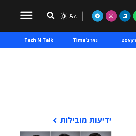
דקאסט
גאדג'Time
Tech N Talk
וכן פרסומי
תוכן פרסומי
וכן פרסומי
ידיעות מובילות