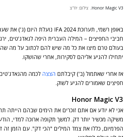
Honor Magic V3.
צילום: יח"צ
באופן רשמי, תערוכת IFA 2024 נועל
חביבי החפיצים – המילה העברית היפה לגאדג'טים, ירג
בעולם טרם מיצו את כל מה שיש להם לכתוב על מה שהו
יתחילו להגיע אליהם לסקירות, אחרי שהושקו.
אז אחרי שאתמול (ב') קיבלתם
הצצה
חפיצים שאמורים להגיע לשוק.
Honor Magic V3
אני לא יודע אם אתם זוכרים את הימים שבהם הייתה תחר
משיקה מכשיר יותר דק. למשך תקופה ארוכה למדי, הודע
הפרמיום, כללו את צמד המילים "הכי דק". עם הזמן זה דע