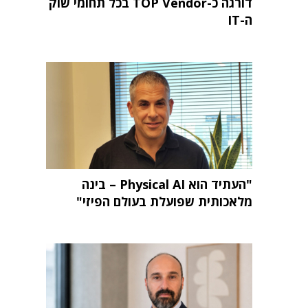
דורגה כ-TOP Vendor בכל תחומי שוק
ה-IT
"העתיד הוא Physical AI – בינה
מלאכותית שפועלת בעולם הפיזי"