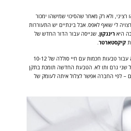
רציני, ולא רק מאחר שהסיכוי שמישהו ימכור
יה לי שואף לאפס. אבל בינתיים יש התעוררות
כה היא
רינגקון
, שגייסה עבור הדור החדש של
ת
קיקסטארטר
.
RingConn Gen 2 מבטיחה להיות אמת המידה החדשה עבור טבעות חכמות עם חיי סוללה של 10-12
לבד, קוטר של 6.8 מ"מ ומשקל של שני גרם ותו לא. הטבעת החדשה תומכת בתקן
 לא פוחדת ממים – לפי החברה אפשר לצלול איתה לעומק של