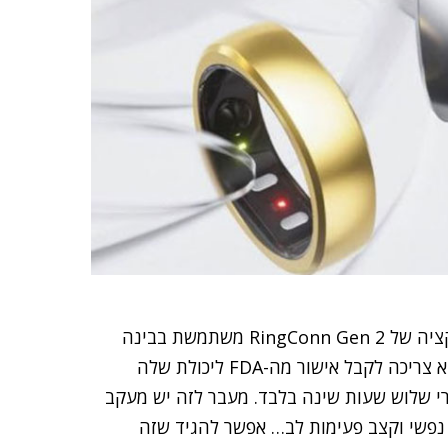
חיכיתם לצמד המילים בינה מלאכותית? אז הנה: האפליקציה של RingConn Gen 2 משתמשת בבינה
מלאכותית כדי לבצע מעקב בריאותי אחרי המשתמש, והיא צריכה לקבל אישור מה-FDA ליכולת שלה
מות סטורציה תוך כדי שינה, בדיוק של 90% אחרי שלוש שעות שינה בלבד. מעבר לזה יש מעקב
 נפשי וקצב פעימות לב… אפשר להגיד שזה