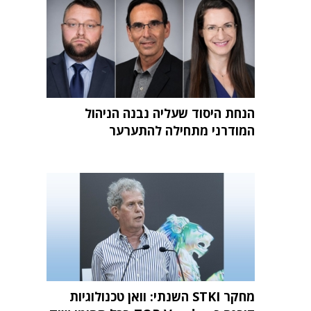
הנחת היסוד שעליה נבנה הניהול
המודרני מתחילה להתערער
מחקר STKI השנתי: וואן טכנולוגיות