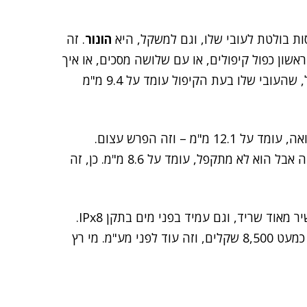
הונור
. זה
אשון כפול קיפולים, או עם שלושה מסכים, או איך
שתרצו. הונור הציגה את Magic V3 – סמארטפון מתקפל, שהעובי שלו בעת הקיפול עומד על 9.4 מ"מ
עד כמה זה דק? העובי של Galaxy Z Fold 6, לשם השוואה, עומד על 12.1 מ"מ – וזה הפרש עצום.
העובי של Galaxy S 24 Ultra, טלפון שמציע עוצמה רבה אבל הוא לא מתקפל, עומד על 8.6 מ"מ. כן, זה
למרות דקיקותו, בהונור טוענים שה-Magic V3 הוא מכשיר מאוד שריד, וגם עמיד בפני מים בתקן IPx8.
הוא יימכר באירופה מתחילת אוקטובר ב-1,999 יורו – כן, כמעט 8,500 שקלים, וזה עוד לפני מע"מ. מי רץ