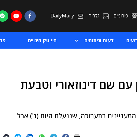
פורומים
גלריה
DailyMaily
ועים
דעות וניתוחים
היי-טק מינויים
פו
 שעון עם שם דינוזאורי וטבעת
ת
ת
מעניינים בתערוכה, שננעלת היום (ג') אבל