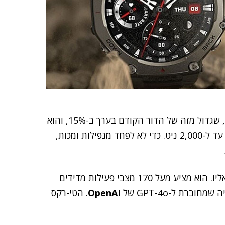
יש ל-Amazfit T-Rex 3 מסך AMOLED בגודל 1.5 אינץ', שגדול מזה של הדור הקודם בערך ב-15%, והוא
מציע בהירות גבוהה מאוד, שמתאימה לשטח – שמגיעה עד ל-2,000 ניט. כדי לא לפחד מנפילות ומכות,
המכשיר מגיע עם גישה חינמית למפות שאפשר להוריד אליו. הוא מציע מעל 170 מצבי פעילות מדידים
OpenAI
. הטי-רקס