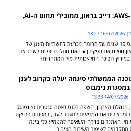
זעזוע ב-AWS: דייב בראון, ממובילי תחום ה-AI,
ב
16/07/2026 13:27
אחרי כמעט 19 שנים של תרומה מכרעת לתשתיות הענן של
און מסיים את תפקידן ● האם מחליפו יצליח לשמר את
 במירוץ הבינה המלאכותית מול המתחרות?
כנה הממשלתי סיגמה יעלה בקרוב לענן
14/07/2026 13:33
ן, מנהלת הארגון, חשפה בכנס דאטה סנטרים ואינפוסק
 ומחשבים את המניעים למעבר לענן, במסגרת פרויקט
ומי, האתגרים בדרך והשאיפה להטמיע כלי בינה
 מתקדמים לשיפור השירות הציבורי