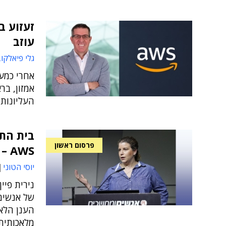
עוזב
גלי פיאלקו
אמזון, בר
העליונות
בית התו
פרסום ראשון
AWS – במסגרת נימבוס
יוסי הטוני
נירית פיי
של אנשים
הענן הלא
מלאכותית