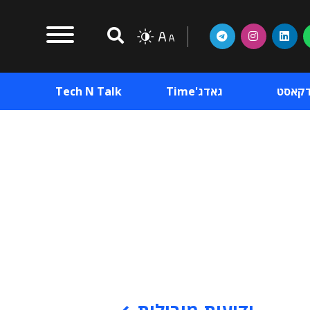
דקאסט
גאדג'Time
Tech N Talk
וכן פרסומי
תוכן פרסומי
וכן פרסומי