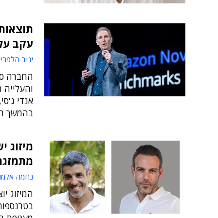
תוצאות 
עקב עלו
יניב הלפרין
אנדי ג'סי
בהמשך השנה
מתמזגת ל
נחמה אלמו