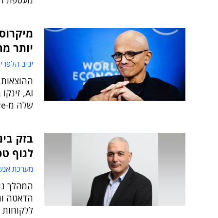
מעטפת הגנ
יותר מה
יניב הלפרין
ההוצאות 
שלה מ-Azure חצו את הרף של 100 מיליארד דולר
בזק בינ
לגוף טכ
מערכת אנש
המהלך נו
ללקוחות 