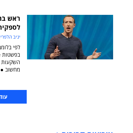
לספקית ע
יניב הלפרין
לפי בלומ
השקעות ה
מחשוב ● 
עוד