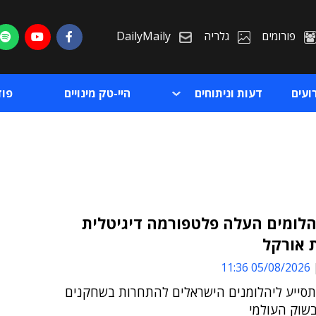
פורומים
גלריה
DailyMaily
ועים
דעות וניתוחים
היי-טק מינויים
פו
הלומים העלה פלטפורמה דיגיטלית
 אורקל
ת
05/08/2026 11:36
ת
סייע ליהלומנים הישראלים להתחרות בשחקנים
בשוק העולמי