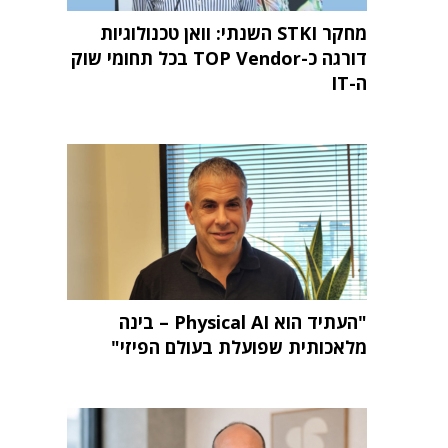
מחקר STKI השנתי: וואן טכנולוגיות
דורגה כ-TOP Vendor בכל תחומי שוק
ה-IT
"העתיד הוא Physical AI – בינה
מלאכותית שפועלת בעולם הפיזי"