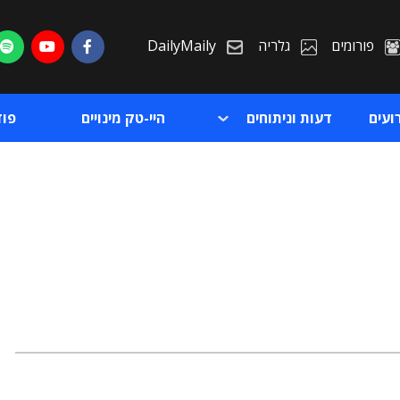
פורומים
גלריה
DailyMaily
ועים
דעות וניתוחים
היי-טק מינויים
פו
ת
ת