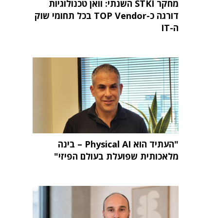
מחקר STKI השנתי: וואן טכנולוגיות
דורגה כ-TOP Vendor בכל תחומי שוק
ה-IT
"העתיד הוא Physical AI – בינה
מלאכותית שפועלת בעולם הפיזי"