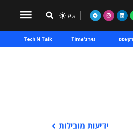
דקאסט
גאדג'Time
Tech N Talk
וכן פרסומי
תוכן פרסומי
וכן פרסומי
ידיעות מובילות