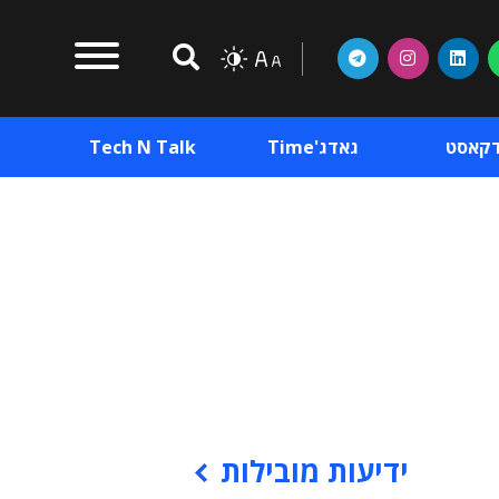
דקאסט
גאדג'Time
Tech N Talk
וכן פרסומי
תוכן פרסומי
וכן פרסומי
ידיעות מובילות