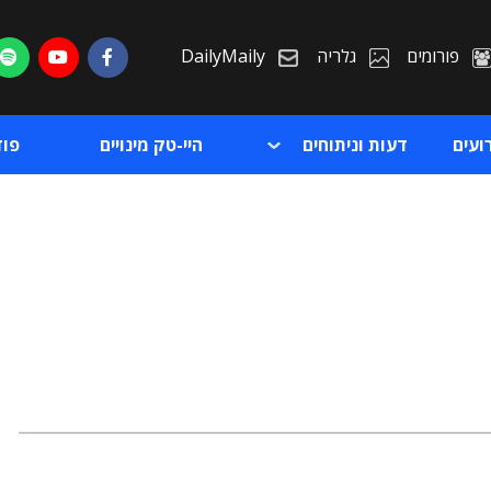
פורומים
גלריה
DailyMaily
ועים
דעות וניתוחים
היי-טק מינויים
פו
ת
ת