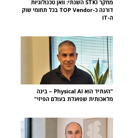
מחקר STKI השנתי: וואן טכנולוגיות
דורגה כ-TOP Vendor בכל תחומי שוק
ה-IT
"העתיד הוא Physical AI – בינה
מלאכותית שפועלת בעולם הפיזי"