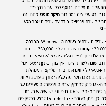
ולי לעולם לא ישתמשו בה. שנית המערכות בד"כ
 התאוששות משלה. בנוסף לכל זאת בדרך כלל
מיקרוסופט
. פתרון זה
ות של שרת וירטואלי בודד עד שרידות אתר מלא –
Double-Take היא חברה אמריקאית המתמחה בנושא שרידות שרתים בעולם ה-Windows. החברה
עוסקת בתחום כבר מעל ל-20 שנה ויש לה למעלה מ-30,000 לקוחות בעולם ומעל ל-350,000 שרתים
מוגנים באמצעות הטכנולוגיה שלה. באמצעות Double-Take ניתן לבצע רפליקציה של Hyper-V ברמת
ה-Host משרת לשרת כאשר שרת המקור יכול להיות מדגם שונה לשרת היעד, אין צורך ב-Storage (יכול
לעבוד עם דיסקים מקומיים) ויכול להתבצע גם על גבי ה-WAN על קווים איטיים. הרפליקציה מנוהלת
הנתונים, מצבה ושליטה עליה לצורך ביצוע בדיקות
תקופתיות. ניתן לבצע DR שהוא Active-Active, באתר ה-DR ניתן להתקין שרתים וירטואלים פעילים על
המכונה הפיזית ולרפלק אותם לשרת באתר הראשי ובכך ליצור מצב שיש DR דו כיווני, יש שימוש בשרת
באתר הגיבוי ולא משאירים חומרה מבוזבזת בהמתנה. כמו כן, ניתן בעזרת Double-Take לבצע רפליקציה
לשרתים פיזיים רגילים לתוך שרת וירטואלי המבוסס על Hyper-V באתר ה-DR בטכנולוגיית Continues