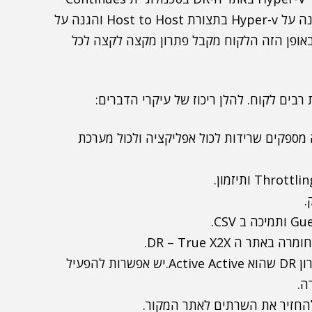
P2V. חברת Double-Take מספקת פתרון משולב, הגנה על Hyper-v בתצורת Host to Host והגנה על
ים פיזיים לוירטואלים בתצורת Continues P2V. באופן הזה הלקוח מקבל פתרון מקצה לקצה לכל
ן שרתים ברמת Byte Level. למעשה מספקים שרידות לכול אפליקציה ולכול מערכת
6. יחד עם Hyper-V, Double-Take יכול לספק פתרון DR שהוא Active Active.יש אפשרות להפעיל
ה.