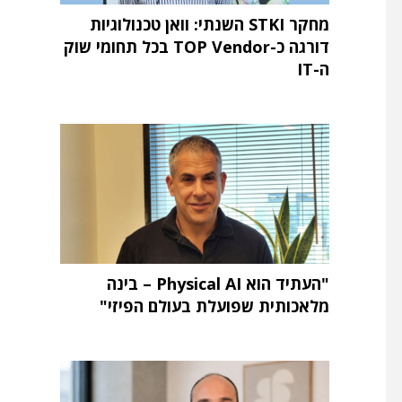
מחקר STKI השנתי: וואן טכנולוגיות
דורגה כ-TOP Vendor בכל תחומי שוק
ה-IT
"העתיד הוא Physical AI – בינה
מלאכותית שפועלת בעולם הפיזי"