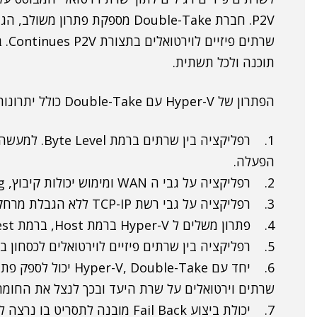
שרת
תוכנה ולכל תשתית.
הפתרון של Hyper-V עם Double-Take כולל יתרונות רבים לקוח. להלן ריכוז של עיקרי הדברים:
1. רפליקציה בי
הפעלה.
2. רפליקציה על גבי ה WAN ומימוש יכולות קיבוץ, Throttling ותיזמון.
3. רפליקציה על גבי רשת TCP-IP ללא הגבלת מרחק.
4. פתרון משלים ל Hyper-V ברמת Host, ברמת Guest ותמיכה ב CSV.
5. רפליקציה בין שרתים פיזיים לוירטואלים לכסחון בחומרה באתר ה DR – True X2X.
שרתים וירטואלים על שרת היעד ובכך לנצל את החומר
7. יכולת ביצוע Fail Back מובנה לתסריט בו נרצה להחזיר את השרתים לאתר המקור.