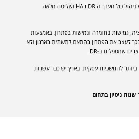
8. ניהול ואוטומציה. ל Double-Take קונסול מרכזי לניהול כול מערך ה DR ו HA ושליטה מלאה
ציה, גמישות בחומרה וגמישות בפתרון. באמצעות
תת פתרון גמיש ובכך לעצב את הפתרון בהתאם לתשתית בארגון ולא
ים שמטפלים ב-DR.
שתלם והחכם ביותר להמשכיות עסקית. בארץ יש כבר עשרות