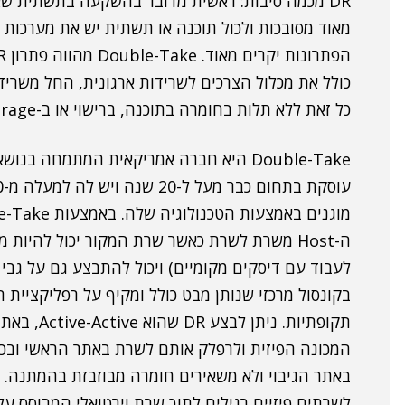
DR מכמה סיבות: ראשית מדובר בהשקעה בתשתית שא
מאוד מסובכות ולכול תוכנה או תשתית יש את מערכות
הפתרונות יקרים מאוד. Double-Take מהווה פתרון DR לוירטואליזציה בסביבות
כולל את מכלול הצרכים לשרידות ארגונית, החל משריד
כל זאת ללא תלות בחומרה בתוכנה, ברישוי או ב-Storage.
בקונסול מרכזי שנותן מבט כולל ומקיף על רפליקציית 