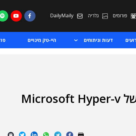
פורומים
גלריה
DailyMaily
ועים
דעות וניתוחים
היי-טק מינויים
פו
העצמת יכולות השרידות של Microsoft Hyper-v
ת
ת