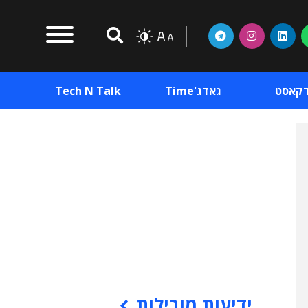
דקאסט
גאדג'Time
Tech N Talk
וכן פרסומי
תוכן פרסומי
וכן פרסומי
ידיעות מובילות