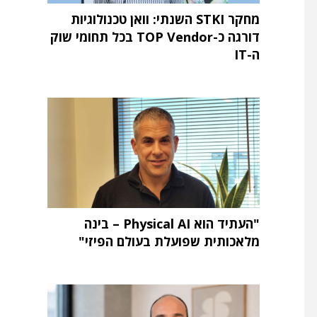
מחקר STKI השנתי: וואן טכנולוגיות
דורגה כ-TOP Vendor בכל תחומי שוק
ה-IT
"העתיד הוא Physical AI – בינה
מלאכותית שפועלת בעולם הפיזי"