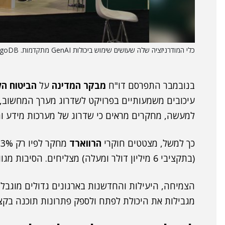
כלי המודרניזציה שלה שעושים שימוש ביכולות GenAI מתקדמות. MongoDB.
בנובמבר התפרסם דו"ח
מבקר המדינה
על
הביטוח הל
עיכובים משמעותיים בפרויקט לשדרוג מערך המחשוב, 
למעשה, מחקרים מראים כי שדרוג של מערכות מידע ותי
כך למשל, מצטטים חוקרי
הרווארד
(בתקציבי 6 מיליון דולר ומעלה) מצליחים. הסיבות מגוונות, אבל דומות לאלו במגזר הפרטי.
הצמיחה, היעילות והחדשנות בארגונים גדולים מוגבלו
מגבילות את היכולת לפתח ולספק פתרונות תוכנה בקצ