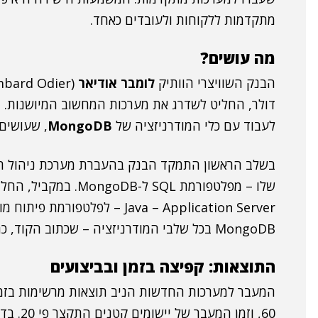
מתקדמות ללקוחות ולעובדים כאחד.
מה עושים?
הבנק השוויצרי הוותיק
לומבר אודיאר
דולר, החליט לשדרג את מערכות המחשוב המיושנות. 
לעבוד עם כלי המודרניזציה של
MongoDB
, שעושים שימוש
MongoDB בכל שלבי המודרניזציה – שכתוב הקוד, כתיבת תסריטי הבדיקות, הרצת הבדיקות ועוד.
התוצאות: קפיצה בזמן ובביצועים
60, וזמ