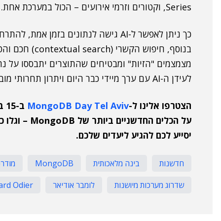
Series, וקטורים וזרמי אירועים – הכול במערכת אחת.
כך ניתן לאפשר ל-AI גישה לנתונים בזמן 
בנוסף, חיפוש הקש
מצמצמים "הזיות" ומבטיחים שהתוצרים יתבססו על נתונ
לעידן ה-AI עם ערך מיידי כבר היום ויתרון תחרותי מובהק לעתיד.
הצטרפו אלינו ל-
MongoDB Day Tel Aviv
ב-
על הכלים החדש
יסייע לכם להגיע ליעדים שלכם.
חדשנות
בינה מלאכותית
MongoDB
מודרנ
שדרוג מערכות מיושנות
לומבר אודיאר
rd Odier