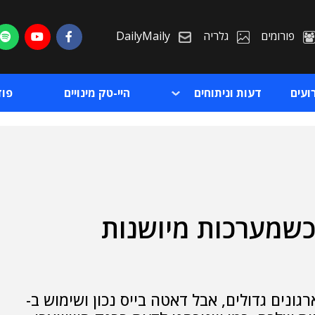
פורומים
גלריה
DailyMaily
ועים
דעות וניתוחים
היי-טק מינויים
פו
בור השחור של ה-IT: כשמערכות מיושנות
ת
ת
ת IT הם הסיוט של ארגונים גדולים, אבל דאטה בייס נכון ושימוש ב-