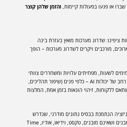
 שברו או פגעו בפעולות קיימות,
והזמן שלהן קוצר
לה במקום שבו פחות ציפינו: שדרוג מערכות מואץ בעזרת בינה
קטים ארוכים, מורכבים ויקרים לשדרוג מערכות – הופך
מימים לשעות, מפחיתים עלויות ומשחררים צוותי
פיתוח להתמקד בחדשנות. בכך נפתחת הדלת לאימוץ רחב של יכולות AI – כלפי פנים (שיפור תהליכים,
מותאם ללקוחות, זיהוי הונאות בזמן אמת, המלצות
יזציה הנתמכת בבסיס נתונים מודרני, שנדרש
להיות גמיש ולהתמודד עם כל סוגי המידע – נתונים מובנים ושאינם מובנים, טקסט, וידיאו, אודיו, Time