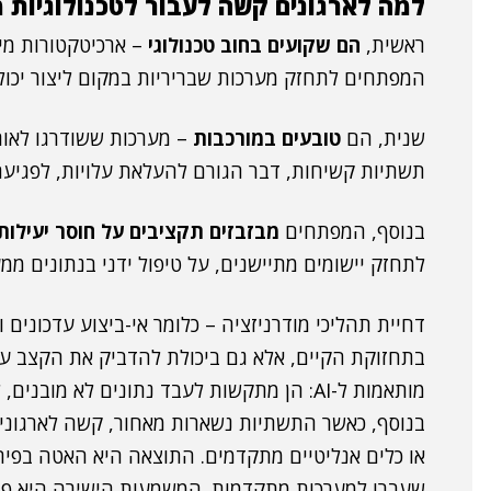
למה לארגונים קשה לעבור לטכנולוגיות מ
ראשית,
הם שקועים בחוב טכנולוגי
– ארכיטקטורות מי
המפתחים לתחזק מערכות שבריריות במקום ליצור יכול
שנית, הם
טובעים במורכבות
– מערכות ששודרגו לאור
תשתיות קשיחות, דבר הגורם להעלאת עלויות, לפגיעה 
בנוסף, המפתחים
מבזבזים תקציבים על חוסר יעילות
לתחזק יישומים מתיישנים, על טיפול ידני בנתונים ממע
דחיית תהליכי מודרניזציה – כלומר אי-ביצוע עדכונים 
בתחזוקת הקיים, אלא גם ביכולת להדביק את הקצב עם 
מותאמות ל-AI: הן מתקשות לעבד נתונים לא מ
בנוסף, כאשר התשתיות נשארות מאחור, קשה לארגונים 
או כלים אנליטיים מתקדמים. התוצאה היא האטה בפי
שעברו למערכות מתקדמות. המשמעות הישירה היא פגי