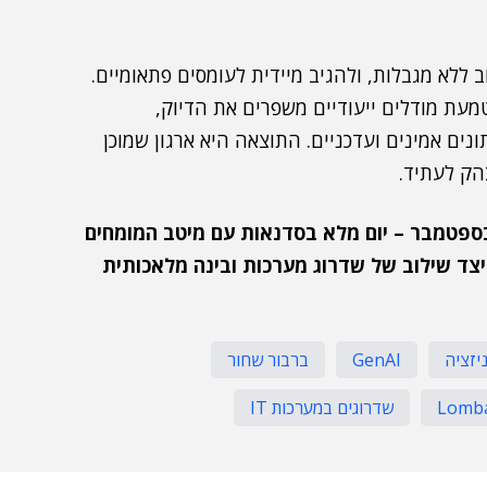
אמת, להתרחב ללא מגבלות, ולהגיב מיידית לעומסים פתאומיים.
רי (contextual search) חכם והטמעת מודלים ייעודיים משפרים את הדיוק,
ים אמינים ועדכניים. התוצאה היא ארגון שמוכן
15 בספטמבר – יום מלא בסדנאות עם מיטב המומחים
ניים ביותר של MongoDB – וגלו כיצד שילוב של שדרוג מערכות ובינה מלאכותית
יזציה
GenAI
ברבור שחור
Lomba
שדרוגים במערכות IT