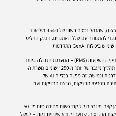
(Lombard Odier), שמנהל נכסים בשווי של כ-354 מיליארד
בכדי להתמודד עם שלל האתגרים, הבנק החליט
 ביכולות GenAI מתקדמות.
בשלב הראשון התמקד הבנק בהעברת מערכת ניהול תיקי ההשקעות (PMS) – המערכת הגדולה ביותר
שלו – מפלטפורמת SQL ל-MongoDB. במקביל, החל תהליך מעבר של יותר מ-250 יישומים משרת ה-
Java – Application Server – לפלטפורמת פיתוח מודרנית וגמישה. זה נעשה בכלי ה-AI של
המעבר למערכות החדשות הניב תוצאות מרשימות בזמן קצר: מיגרציה של קוד פשוט מהירה כיום פי 50-
ן המעבר של יישומים קטנים התקצר פי 20. בדיקות הרגרסיה, שנועדו לוודא שינויים בקוד – למשל