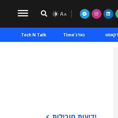
דקאסט
גאדג'Time
Tech N Talk
וכן פרסומי
תוכן פרסומי
וכן פרסומי
ידיעות מובילות