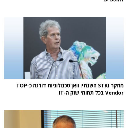
מחקר STKI השנתי: וואן טכנולוגיות דורגה כ-TOP
Vendor בכל תחומי שוק ה-IT