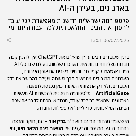
בארגונים, בעידן ה-AI
פלטפורמה ישראלית חדשנית מאפשרת לכל עובד
להפוך את הבינה המלאכותית לכלי עבודה יומיומי
06/07/2025 13:01
בזמן שעובדים רבים עדיין שואלים את ChatGPT איך להכין קפה,
חברות מצליחות בונות איתו מערכות שלמות. בעולם שבו כלי AI
כמו ChatGPT, קופיילוט וג'מיני משנים את אופן העבודה,
הארגונים המובילים מחפשים דרך פשוטה ויעילה להכשיר את כלל
העובדים, ולא רק את צוותי הפיתוח. כאן נכנסת לתמונה
ArtificialGate
– פלטפורמה חדשנית להכשרות AI מעשיות
בארגונים, שמאפשרת לכל עובד, מנהל או מפתח לדבר את שפת
הבינה המלאכותית, כדי לייעל את פעילות החברה.
מי שעומד מאחורי המיזם הוא ד"ר
ברק אור
– יזם, חוקר ומרצה
בתחום ה-AI, המייסד והבעלים של
מטאור בינה מלאכותית
, ומי
שהקים בעבר סטארט-אפ בתחום הניווט מבוסס הלמידה