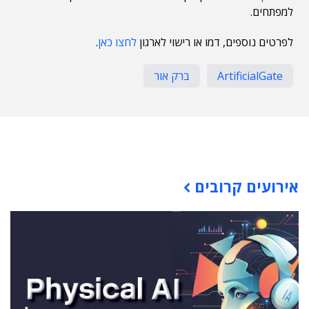
למפתחים.
לפרטים נוספים, דמו או רישוי לארגון
לחצו כאן
.
ArtificialGate
ברק אור
תוכן פרסומי
אירועים קרובים