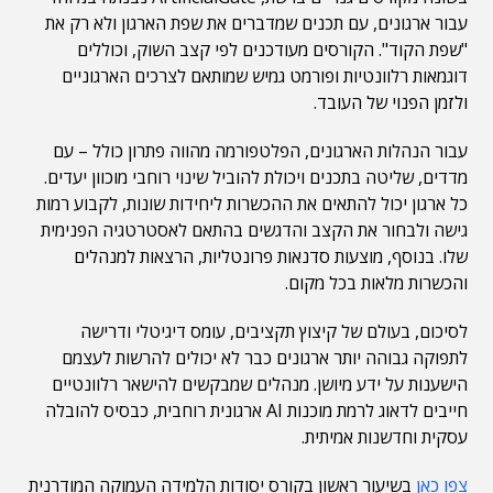
עבור ארגונים, עם תכנים שמדברים את שפת הארגון ולא רק את
"שפת הקוד". הקורסים מעודכנים לפי קצב השוק, וכוללים
דוגמאות רלוונטיות ופורמט גמיש שמותאם לצרכים הארגוניים
ולזמן הפנוי של העובד.
עבור הנהלות הארגונים, הפלטפורמה מהווה פתרון כולל – עם
מדדים, שליטה בתכנים ויכולת להוביל שינוי רוחבי מוכוון יעדים.
כל ארגון יכול להתאים את ההכשרות ליחידות שונות, לקבוע רמות
גישה ולבחור את הקצב והדגשים בהתאם לאסטרטגיה הפנימית
שלו. בנוסף, מוצעות סדנאות פרונטליות, הרצאות למנהלים
והכשרות מלאות בכל מקום.
לסיכום, בעולם של קיצוץ תקציבים, עומס דיגיטלי ודרישה
לתפוקה גבוהה יותר ארגונים כבר לא יכולים להרשות לעצמם
הישענות על ידע מיושן. מנהלים שמבקשים להישאר רלוונטיים
חייבים לדאוג לרמת מוכנות AI ארגונית רוחבית, כבסיס להובלה
עסקית וחדשנות אמיתית.
צפו כאן
בשיעור ראשון בקורס יסודות הלמידה העמוקה המודרנית