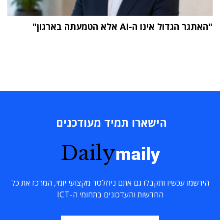
"האתגר הגדול אינו ה-AI אלא הטמעתה בארגון"
הישארו תמיד מעודכנים
Daily
maily
הירשמו עכשיו ותקבלו גם אתם ניוזלטר מקצועי יומי, המרכז את כל
החדשות והעדכונים בתחומי ה-ICT