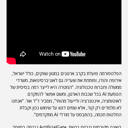
הפלטפורמה פועלת בקרב ארגונים במגוון שווקים, כולל ישראל,
אירופה והודו, ופותחת את שעריה גם לאוניברסיטאות, משרדי
ממשלה וחברות טכנולוגיה. "המטרה היא לייצר רמה בסיסית של
הטמעת AI בכל שכבות הארגון, ומשם אפשר להתקדם
לאוטומציה, אינטגרציה ולייעול מהותי", מסביר ד"ר אור. "אנחנו
לא מלמדים רק קוד, אלא שמים דגש על שימוש נכון וקבלת
החלטות חכמה, בהתבסס על מודלי AI מתקדמים".
בשונה מקורסים גנריים ברשת, ArtificialGate נבנתה במיוחד