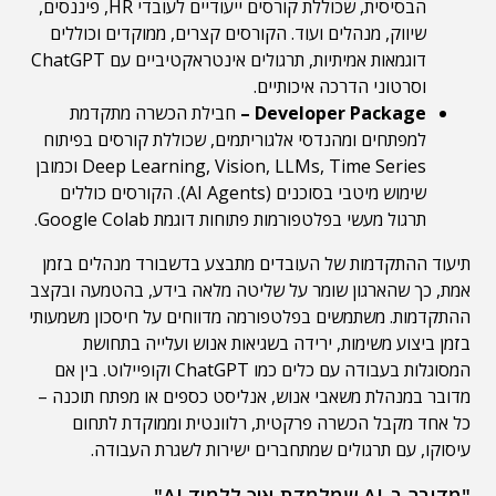
הבסיסית, שכוללת קורסים ייעודיים לעובדי HR, פיננסים,
שיווק, מנהלים ועוד. הקורסים קצרים, ממוקדים וכוללים
דוגמאות אמיתיות, תרגולים אינטראקטיביים עם ChatGPT
וסרטוני הדרכה איכותיים.
Developer Package –
חבילת הכשרה מתקדמת
למפתחים ומהנדסי אלגוריתמים, שכוללת קורסים בפיתוח
Deep Learning, Vision, LLMs, Time Series וכמובן
שימוש מיטבי בסוכנים (AI Agents). הקורסים כוללים
תרגול מעשי בפלטפורמות פתוחות דוגמת Google Colab.
תיעוד ההתקדמות של העובדים מתבצע בדשבורד מנהלים בזמן
אמת, כך שהארגון שומר על שליטה מלאה בידע, בהטמעה ובקצב
ההתקדמות. משתמשים בפלטפורמה מדווחים על חיסכון משמעותי
בזמן ביצוע משימות, ירידה בשגיאות אנוש ועלייה בתחושת
המסוגלות בעבודה עם כלים כמו ChatGPT וקופיילוט. בין אם
מדובר במנהלת משאבי אנוש, אנליסט כספים או מפתח תוכנה –
כל אחד מקבל הכשרה פרקטית, רלוונטית וממוקדת לתחום
עיסוקו, עם תרגולים שמתחברים ישירות לשגרת העבודה.
"מדובר ב-AI שמלמדת איך ללמוד AI"