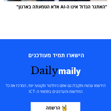
"האתגר הגדול אינו ה-AI אלא הטמעתה בארגון"
הישארו תמיד מעודכנים
Daily
maily
הירשמו עכשיו ותקבלו גם אתם ניוזלטר מקצועי יומי, המרכז את כל
החדשות והעדכונים בתחומי ה-ICT
הרשמה