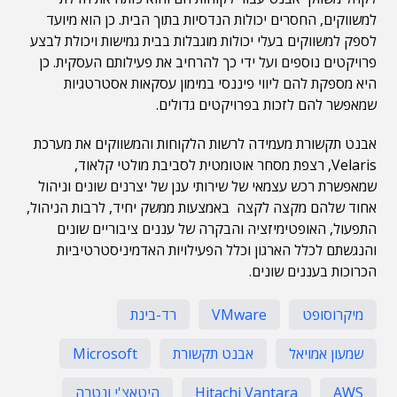
למשווקים, החסרים יכולות הנדסיות בתוך הבית. כן הוא מיועד
לספק למשווקים בעלי יכולות מוגבלות בבית גמישות ויכולת לבצע
פרויקטים נוספים ועל ידי כך להרחיב את פעילותם העסקית. כן
היא מספקת להם ליווי פיננסי במימון עסקאות אסטרטגיות
שמאפשר להם לזכות בפרויקטים גדולים.
אבנט תקשורת מעמידה לרשות הלקוחות והמשווקים את מערכת
Velaris, רצפת מסחר אוטומטית לסביבת מולטי קלאוד,
שמאפשרת רכש עצמאי של שירותי ענן של יצרנים שונים וניהול
אחוד שלהם מקצה לקצה באמצעות ממשק יחיד, לרבות הניהול,
התפעול, האופטימיזציה והבקרה של עננים ציבוריים שונים
והנגשתם לכלל הארגון וכלל הפעילויות האדמיניסטרטיביות
הכרוכות בעננים שונים.
מיקרוסופט
VMware
רד-בינת
שמעון אמויאל
אבנט תקשורת
Microsoft
AWS
Hitachi Vantara
היטאצ'י ונטרה