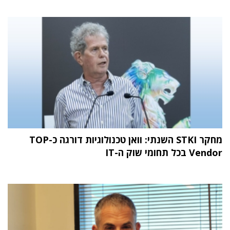
מחקר STKI השנתי: וואן טכנולוגיות דורגה כ-TOP
Vendor בכל תחומי שוק ה-IT