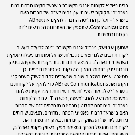
רבים מאלפי לקוחות אבנט תקשורת בישראל הקימו חברות בנות
בארה"ב שזקוקות לשירותי ענן זהים לאלה של חברות האם
בישראל – ועל כן החליטה החברה להקים את ABnet
Communications, שתספק את הפתרונות הנדרשים להם
בקלות ובמהירות.
שמעון אמויאל
, מנכ"ל אבנט תקשורת: "מזה למעלה מעשור
לקוחות רבים שלנו יוצאים מגבולות ישראל ופותחים פעילות עסקית
משמעותית בארה"ב באמצעות חברות בת מקומיות שהקימו. ביניהן
חברות ענק בתחומי המזון, הטלקום וסקטורים נוספים וכן
סטארט-אפים בשלבים שונים שנערכים לחדור לשוק האמריקני.
הקמנו את ABnet Communications כדי להקל על לקוחותינו
בישראל לשלב את הפעילות של השלוחות האמריקניות שלהם
במערכת המידע שלהם. למעשה, רכש ה-IT עבור הלקוחות
בארה"ב יהיה זהה לחלוטין מבחינה מנהלתית לזה של חברות
האם בישראל לרבות: מאפייני הפתרון, מחירים, תנאים, שירותים
נלווים, ליווי של המשווק הקיים ועוד. באופן זה נשחרר את
לקוחותינו מהנטל הכרוך במציאת מפיץ ומשווק מקומי בארה"ב,
משא ומתן, אפיון, תכנון והטמעת הפתרונות וחיבורם למערכת