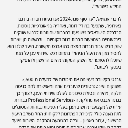
המידע בישראל".
לדברי אמויאל, "עד סוף שנת 2024 אנו נפתח חברה בת גם
באירופה, שתפעל במודל דומה, ואחריה בגיאוגרפיות נוספות.
הכלכלה הישראלית משופעת בחברות שחותרות לכבוש שווקים
בינלאומיים באמצעות חברות בנות מקומיות – ולמעשה הן יוצרות
שוק חדש עבור חברות הפצה כמו אבנט תקשורת. היעד שלנו הוא
להסיר מהן את העול הניהולי בתחום רכש שירותי ענן על מנת
שיוכלו להסתער על השוק המקומי מהיום הראשון ולהתמקד
בעסקי ליבתם".
אבנט תקשורת מעצימה את היכולות של למעלה מ-3,500
משווקים ואינטגרטורים שעובדים אתה ומאפשרת להם כניסה
חלקה, מהירה ונטולת סיכונים לעולם שירותי הענן. לצורך כך
בנתה אבנט את מחלקת ה-Professional Services נבחרת
עלית של מקצועני מחשוב וענן בעלי הסמכות גבוהות המסוגלים
לתת מענה כולל למכירת הפתרונות ללקוחות: החל משלב היעוץ
הראשוני, עבור באפיון – וכלה בהטמעה והתקנה. השרות מיועד
לקהל משווקי אבנט עבור לקוחותיהם והוא פותח את הדלת