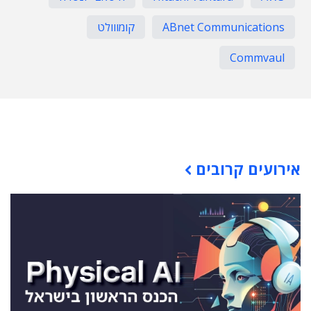
ABnet Communications
קומווולט
Commvaul
תוכן פרסומי
אירועים קרובים