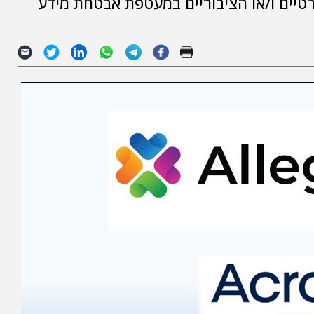
 On Prem ובעננים הפרטיים ו/או הציבוריים במעטפת אבטחת מידע