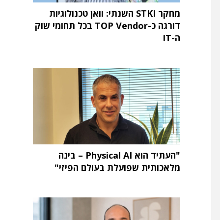
מחקר STKI השנתי: וואן טכנולוגיות
דורגה כ-TOP Vendor בכל תחומי שוק
ה-IT
"העתיד הוא Physical AI – בינה
מלאכותית שפועלת בעולם הפיזי"