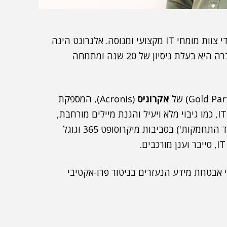
אלגרונט פותרת את אתגרי המנמ"ר בעידן החדש על-ידי צוות מומחי IT מקצועי ומנוסה. אלגרונט הינה
חברת אינטגרציית IT וספק שירות מוביל בישראל. החברה היא בעלת ניסיון של 20 שנה ומתמחה
אקרוניס
(Acronis), המספקת
למאות לקוחותיה מגוון רחב של שירותי IT As a service, כמו גיבוי מלא ויעיל והגנת מיילים מורחבת,
הכוללת יכולת זיהוי דינמית ויכולות Anti-evasion ('נגד התחמקות') בסביבות מיקרוסופט 365 וגוגל
 אבטחת מידע הנעזרים בניטור פרו-אקטיבי