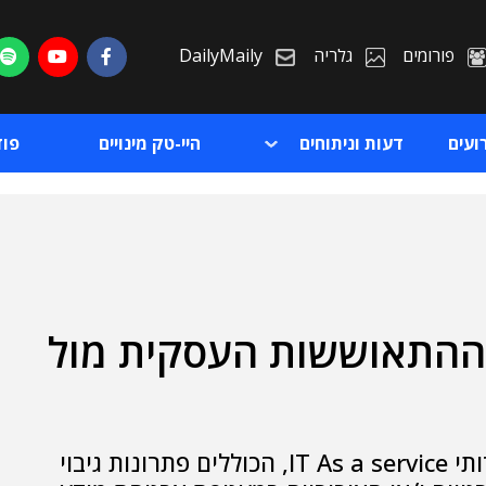
פורומים
גלריה
DailyMaily
ועים
דעות וניתוחים
היי-טק מינויים
פו
ת ההתאוששות העסקית מול
ת
ת
אלגרונט מספקת למאות לקוחותיה מגוון שירותי IT As a service, הכוללים פתרונות גיבוי