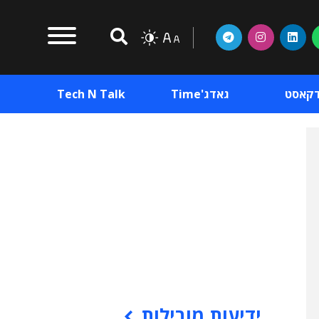
דקאסט
גאדג'Time
Tech N Talk
וכן פרסומי
תוכן פרסומי
וכן פרסומי
ידיעות מובילות