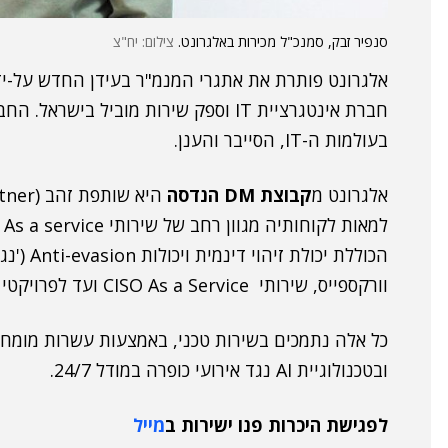
סנפיר זבק, סמנכ"ל מכירות באלגרונט.
צילום: יח"צ
בעולמות ה-IT, הסייבר והענן.
אלגרונט מ
קבוצת DM הנדסה
היא שותפת זהב (Gold Partner) של
וורקספייס, שירותי CISO As a Service ועד לפרויקטי IT, סייבר וענן מורכבים.
כל אלה נתמכים בשירות טכני, באמצעות עשרות מומחי
ובטכנולוגיית AI נגד אירועי כופרה במודל 24/7.
לפגישת היכרות פנו ישירות ב
מייל