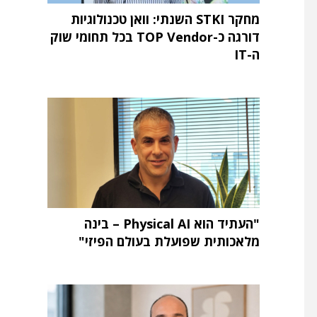
מחקר STKI השנתי: וואן טכנולוגיות
דורגה כ-TOP Vendor בכל תחומי שוק
ה-IT
"העתיד הוא Physical AI – בינה
מלאכותית שפועלת בעולם הפיזי"