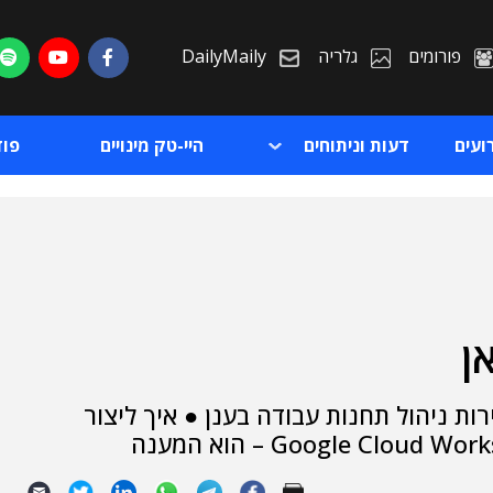
פורומים
גלריה
DailyMaily
ועים
דעות וניתוחים
היי-טק מינויים
פו
ן
ת
ות ניהול תחנות עבודה בענן ● איך ליצור
ת