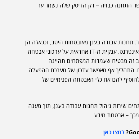
כאשר התחנה כבויה – רק הדיסק שלה נשמר עד
 תחנות עבודה בענן מאובטחות היטב, וככאלה הן
מבודדות מפני מתקפות חיצוניות, כי הן אינן חשופות לאינטרנט. ענקית ה-IT אחראית על עדכוני אבטחה
ב זה מבטיח שעמדות המפתחים תהיינה
הם. התהליך אף מאפשר עדכון של מערכת ההפעלה
בתוך 24 שעות. כך, ניתן להוסיף להם את כלי האבטחה הפנימיים של
Google Cloud Wo מעניק למפתחים שירות ניהול תחנות עבודה בענן, תוך מענה
 מכך – אבטחת מידע.
לחצו כאן