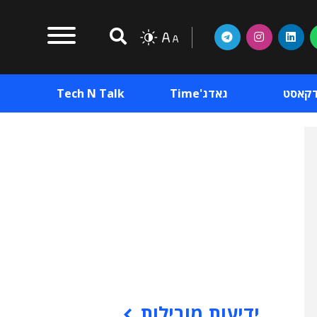
דקאסט
גאדג'Time
Tech N Talk
וכן פרסומי
תוכן פרסומי
וכן פרסומי
ידיעות מובילות