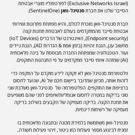
(Exclusive Networks Israel) לפורטפוליו מוצרי אבטחת
הסייבר שלנו את חברת
סנטינל-וואן
(SentinelOne).
חברת סנטינל-וואן מוכרת לכולם, והיא מפתחת פתרונות ושירותי
אבטחת סייבר מהמתקדמים בעולם לאבטחת תחנות קצה
(Endpoint security), האינטרנט של הדברים (IoT Devices)
מחשוב ענן, הגנת זהויות (בזמן אמת & הגדרות AD), הגנת ניידים
ועוד. הטכנולוגיה שמפתחת החברה מבוססת על בינה מלאכותית
(AI) שמזהה איומי סייבר מתקדמים על פי התנהגות התוקפים.
פלטפורמת סנטינל-וואן לא זקוקה לידע מוקדם על התקפה כדי
לזהות אותה, מכיוון שמדובר ביישום חכם של AI, שנועד לחסום
ברציפות את התוקפים. הפלטפורמה של סנטינל-וואן משלבת שני
סוגי בדיקות במטרה לחסום אנומליות/איומים לפני שהם משפיעים
את תחנת הקצה. בדיקה מעמיקה של הקבצים בשילוב בדיקה
מעמיקה של רשימות דינמיות.
סנטינל-וואן משתמשת בלמידת מכונה ובתבונה מלאכותית בו
זמנית לביצוע מספר פעולות כמו ניטור, זיהוי פעילות חשודה,