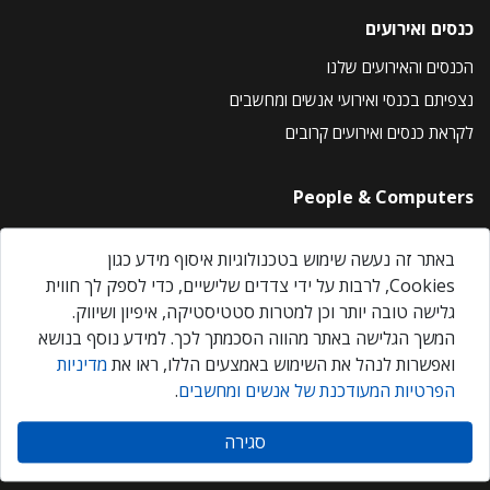
כנסים ואירועים
הכנסים והאירועים שלנו
נצפיתם בכנסי ואירועי אנשים ומחשבים
לקראת כנסים ואירועים קרובים
People & Computers
About Us
באתר זה נעשה שימוש בטכנולוגיות איסוף מידע כגון
Privacy Policy
Cookies, לרבות על ידי צדדים שלישיים, כדי לספק לך חווית
Contact Us
גלישה טובה יותר וכן למטרות סטטיסטיקה, איפיון ושיווק.
Our Events
המשך הגלישה באתר מהווה הסכמתך לכך. למידע נוסף בנושא
ואפשרות לנהל את השימוש באמצעים הללו, ראו את
מדיניות
הפרטיות המעודכנת של אנשים ומחשבים
.
אנשים ומחשבים © 2026 – כל הזכויות שמורות
סגירה
Created by