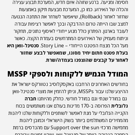
חסימה ומניעה. ברגע שזוהה איום חדש, המערכת תבצע עצירה
והכלה של האירוע. כמו כן, המערכת מבצעת תיקון באמצעות
שחזור לאחור (Rollback), שיאפשר לשחזר את התחנה הנגועה
למצב שבו הייתה טרום ההדבקה ובכך לאפשר רציפות עבודה
לעובד בארגון. הפתרון כולל מנוע ייחודי לאיסוף נתונים, תחקור
וניתוח מעמיק של האירועים המתרחשים בעמדת הקצה. כאשר
מעל הכל מנצח הפטנט הייחודי – Story Line.
סנטינל-וואן
היא
בעלת פטנט חתום יחיד מסוגו, שמאפשר לבצע שחזור
לאחור על קבצים שהוצפנו בעמדה/שרת
.
המודל הגמיש ללקוחות ולספקי
MSSP
בחודשים האחרונים הרחבנו באקסקלוסיב נטוורקס ישראל את
ההיצע שלנו עבור MSSPs, וניתן להזמין את מוצרי סנטינל-וואן
גם במודל שנתי וגם במודל חודשי. כחלק מהיותנו
חברה
גלובלית
הפרוסה ב-170 מדינות בעולם אנו משתמשים בכוח
הקנייה הגלובלי על מנת לאפשר לשותפים וללקוחות שלנו ליהנות
מהמחירים המשתלמים ביותר בשוק הישראלי וכמובן ליהנות
מחמישה מרכזי Support over the sun עם מהנדסים ברמת
הסמכה הגבוהה ביותר של סנטינל-וואן, שיהיו זמינים עבורכם