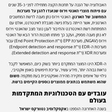
האבולוציה של הגנה על תחנות הקצה מתחילה לפני כ-35 שנים
עם פיתוח מוצרי האנטי וירוס שנועדו להגן על מערכות
המחשוב של הארגון.
האנטי וירוס נתן מענה לרשת המחשבים
הארגונית, אשר הייתה בעלת גישה מוגבלת לאינטרנט, אולם עם
התפתחות רשת האינטרנט והחיבור לענן נוצר מצב שהאנטי וירוס
לא נתן מענה מספק, ועקב כך פותחו תוכנות הדור הבא של האנטי
וירוס (NGAV), מערכת EPP (ר"ת End Point Protection) עבור
מערכות ה-EDR (ר"ת Endpoint detection and response)
ומערכות XDR (ר"ת Extended detection and response).
ה-XDR הינו המוצר המתקדם ביותר בשוק כיום, המאפשר לקבל
נראות גבוהה יותר, מידע עשיר, עריכת חיפושים באופן אקטיבי,
גילוי של איומים וחקירה מהירה ואפקטיבית בעת מתקפה
משום
שהוא משתמש בנתונים ממוצרים נוספים הקיימים ברשת.
עובדים עם הטכנולוגיות המתקדמות
בעולם
בשנה האחרונה הוספנו ב
אקסקלוסיב נטוורקס ישראל