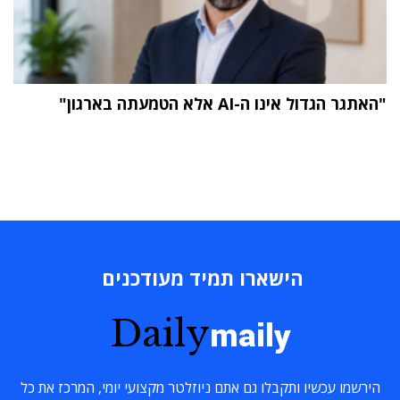
"האתגר הגדול אינו ה-AI אלא הטמעתה בארגון"
הישארו תמיד מעודכנים
Daily
maily
הירשמו עכשיו ותקבלו גם אתם ניוזלטר מקצועי יומי, המרכז את כל