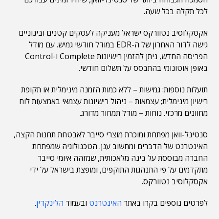
לכל תקלה בכל שעה.
אקסקלוסיב נטוורקס ישראל מעניקה לעסקים קטנים ובינוניים
גישה לדור האחרון של ה-EDR במודל חודשי גמיש. עם מודל
הפריסה החדש, ניתן להזמין רישיונות Complete ו-Control
באופן אוטונומי בהתבסס על תשלום חודשי.
תועלות נוספות: גמישות – ללא כמות הזמנה מינימלית או תקופת
רישיון מינימלית; עצמאות – ניהול רישיונות עצמאי באמצעות לוח
מחוונים מרכזי. נוחות – מודל תמחור מדורג.
סנטינל-וואן מפתחת ומוכרת מוצרי סייבר לאבטחת תחנות הקצה,
האינטרנט של הדברים ומחשוב ענן. הטכנולוגיה שמפתחת
החברה מבוססת על בינה מלאכותית, שמזהה איומי סייבר
מתקדמים על פי התנהגות התוקפים, ומופצת בישראל על ידי
אקסקלוסיב נטוורקס.
לפרטים נוספים בקרו באתר
האינטרנט
ובעמוד
הלינקדין
.